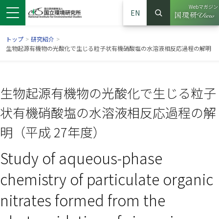
Webマガジン
EN
検索
（別ウイン
サイト内検索
トップ
>
研究紹介
>
生物起源有機物の光酸化で生じる粒子状有機硝酸塩の水溶液相反応過程の解明
生物起源有機物の光酸化で生じる粒子
状有機硝酸塩の水溶液相反応過程の解
明（平成 27年度）
Study of aqueous-phase
ンドウで開きます）
ウインドウで開きます）
別ウインドウで開きます）
chemistry of particulate organic
nitrates formed from the