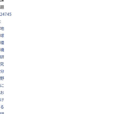
題
24745
:
地
球
環
境
研
究
分
野
に
お
け
る
研