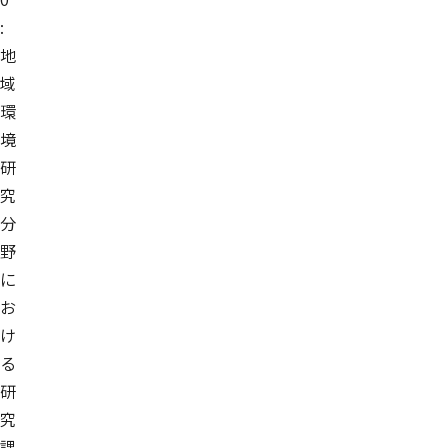
:
地
域
環
境
研
究
分
野
に
お
け
る
研
究
課