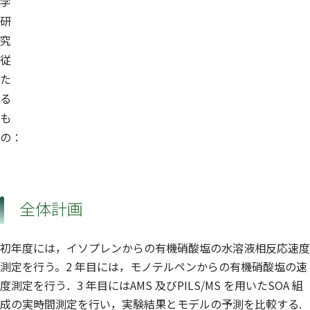
学
研
究
従
た
る
も
の：
全体計画
初年度には，イソプレンからの有機硝酸塩の水溶液相反応速度
測定を行う。2 年目には，モノテルペンからの有機硝酸塩の速
度測定を行う．3 年目にはAMS 及びPILS/MS を用いたSOA 組
成の実時間測定を行い，実験結果とモデルの予測を比較する.