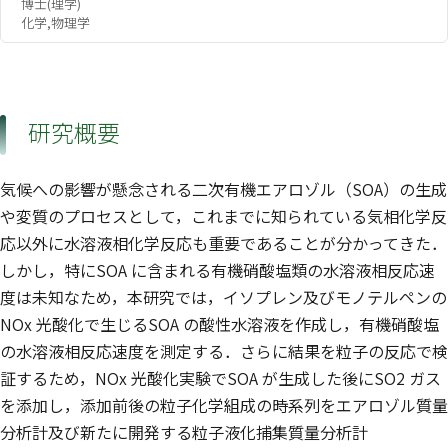
博士(理学)
化学,物理学
研究概要
気候への影響が懸念される二次有機エアロゾル（SOA）の生成
や変質のプロセスとして，これまでに知られている気相化学反
応以外に水溶液相化学反応も重要であることが分かってきた．
しかし，特にSOA に含まれる有機硝酸塩類の水溶液相反応速
度は未知なため，本研究では，イソプレン及びモノテルペンの
NOx 光酸化で生じるSOA の酸性水溶液を作成し，有機硝酸塩
の水溶液相反応速度を測定する．さらに結果を粒子の反応で検
証するため，NOx 光酸化実験でSOA が生成した後にSO2 ガス
を添加し，添加前後の粒子化学組成の時系列をエアロゾル質量
分析計及び新たに開発する粒子液化捕集質量分析計