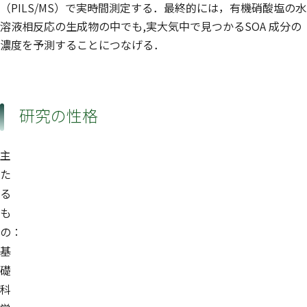
（PILS/MS）で実時間測定する．最終的には，有機硝酸塩の水
溶液相反応の生成物の中でも,実大気中で見つかるSOA 成分の
濃度を予測することにつなげる．
研究の性格
主
た
る
も
の：
基
礎
科