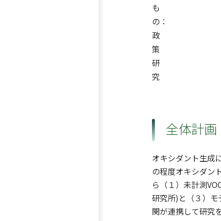
も
の：
政
策
研
究
全体計画
オキシダント生成に
の程度オキシダン
ら（１）未計測VO
研究所)と（３）モ
関が連携して研究を