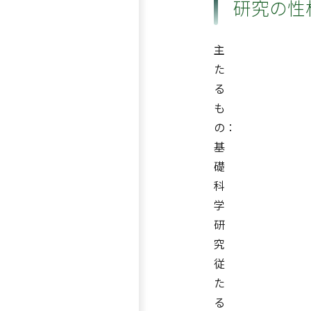
研究の性
主
た
る
も
の：
基
礎
科
学
研
究
従
た
る