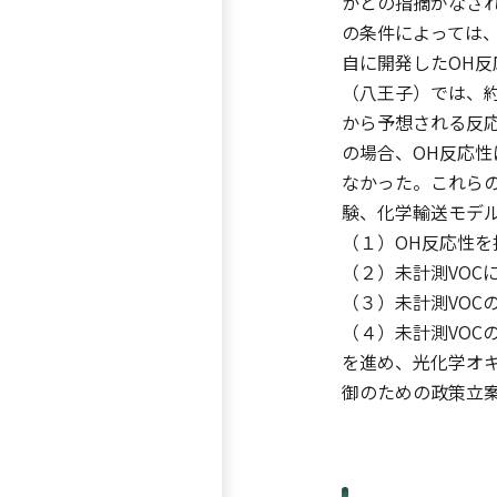
かとの指摘がなされ
の条件によっては
自に開発したOH
（八王子）では、約
から予想される反
の場合、OH反応性
なかった。これら
験、化学輸送モデ
（１）OH反応性を
（２）未計測VOC
（３）未計測VOC
（４）未計測VOC
を進め、光化学オキ
御のための政策立