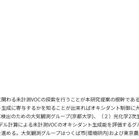
関わる未計測VOCの探索を行うことが本研究提案の根幹である
ト生成に寄与するかを知ることが出来ればオキシダント制御に
C検出のための大気観測グループ(京都大学)、（２）光化学2
デル計算による未計測VOCのオキシダント生成能を評価するグ
進める。大気観測グループはつくば市(環境研内)および東京農