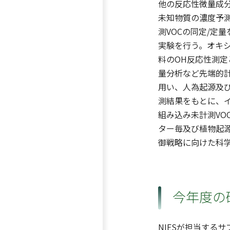
他の反応性微量成
未知物質の濃度予
測VOCの同定/定
実験を行う。オキシ
料のOH反応性測定
量分析など先端的
用い、人為起源及び
測結果をもとに、
組み込み未計測VO
ター毎及び植物起
御戦略に向けた科
今年度の
NIESが担当する