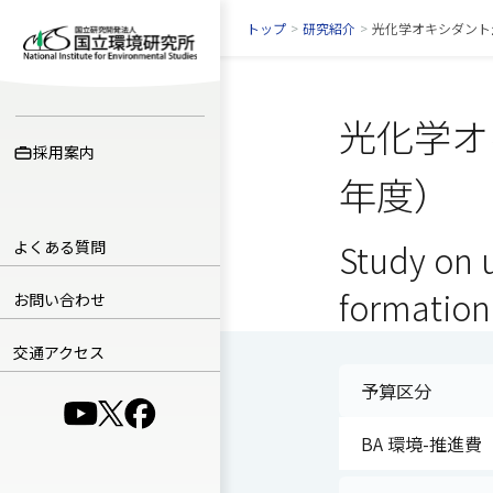
トップ
>
研究紹介
>
光化学オキシダント
光化学オ
採用案内
年度）
よくある質問
Study on 
formation
お問い合わせ
交通アクセス
予算区分
（別ウインドウで開きます）
（別ウインドウで開きます）
（別ウインドウで開きます）
BA 環境-推進費（