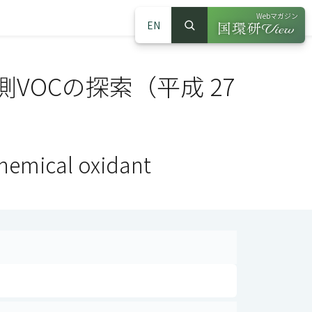
Webマガジン
EN
検索
（別ウインドウで
サイト内検索
OCの探索（平成 27
hemical oxidant