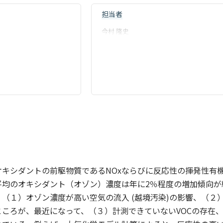
担当者
今村 隆史
キシダントの前駆物質であるNOxならびに反応性の揮発性有機
平均のオキシダント（オゾン）濃度は年に2％程度の増加傾向が
（１）オゾン濃度が高い空気の流入 (越境汚染)の影響、（２）
ところが、最近になって、（３）計測できていないVOCの存在