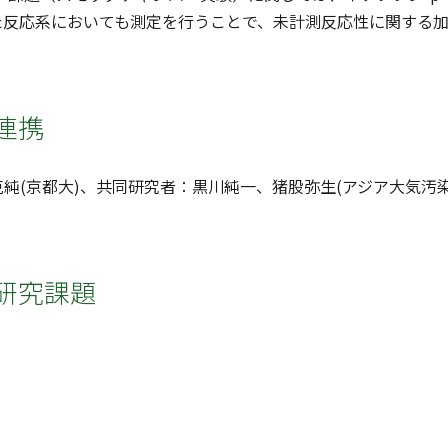
した反応系においても測定を行うことで、未計測反応性に関する
連携
純(京都大)、共同研究者：黒川純一、猪股弥生(アジア大気汚染
研究課題