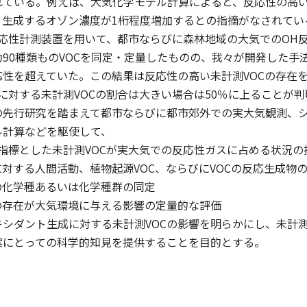
ている。例えば、大気化学モデル計算によると、反応性の高い未
、生成するオゾン濃度が1桁程度増加するとの指摘がなされてい
反応性計測装置を用いて、都市ならびに森林地域の大気でのOH
90種類ものVOCを同定・定量したものの、我々が開発した手
応性を超えていた。この結果は反応性の高い未計測VOCの存在
に対する未計測VOCの割合は大きい場合は50％に上ることが
の先行研究を踏まえて都市ならびに都市郊外での実大気観測、
ル計算などを駆使して、
指標とした未計測VOCが実大気での反応性ガスに占める状況の
に対する人間活動、植物起源VOC、ならびにVOCの反応生成物
の化学種あるいは化学種群の同定
の存在が大気環境に与える影響の定量的な評価
シダント生成に対する未計測VOCの影響を明らかにし、未計測
案にとっての科学的知見を提供することを目的とする。