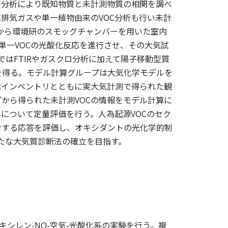
ル分析により既知物質と未計測物質の相関を調べ
排気ガスや単一植物由来のVOC分析も行い未計
的から環境研のスモッグチャンバーを用いた室内
げ単一VOCの光酸化反応を進行させ、その大気試
ではFTIRやガスクロ分析に加えて陽子移動型質
を得る。モデル計算グループは大気化学モデルを
Oxインベントリとともに実大気計測で得られた観
から得られた未計測VOCの情報をモデル計算に
与について定量評価を行う。人為起源VOCのセク
対する応答を評価し、オキシダントの光化学的制
たな大気質診断法の確立を目指す。
キシレン-NO-空気-光酸化系の実験を行う。複