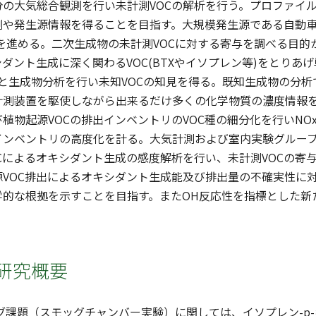
分の大気総合観測を行い未計測VOCの解析を行う。プロファイ
測や発生源情報を得ることを目指す。大規模発生源である自動車
量を進める。二次生成物の未計測VOCに対する寄与を調べる目
ダント生成に深く関わるVOC(BTXやイソプレン等)をとりあ
と生成物分析を行い未知VOCの知見を得る。既知生成物の分析
計測装置を駆使しながら出来るだけ多くの化学物質の濃度情報
植物起源VOCの排出インベントリのVOC種の細分化を行いN
インベントリの高度化を計る。大気計測および室内実験グループ
Cによるオキシダント生成の感度解析を行い、未計測VOCの寄
源VOC排出によるオキシダント生成能及び排出量の不確実性に
学的な根拠を示すことを目指す。またOH反応性を指標とした新
研究概要
サブ課題（スモッグチャンバー実験）に関しては、イソプレン-p-