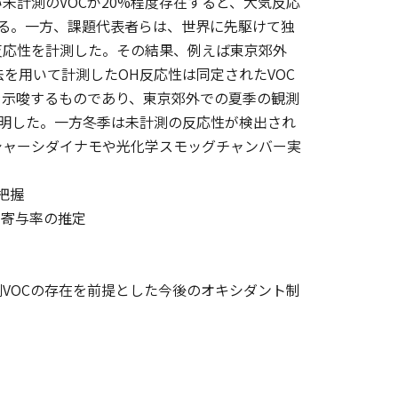
計測のVOCが20%程度存在すると、大気反応
る。一方、課題代表者らは、世界に先駆けて独
反応性を計測した。その結果、例えば東京郊外
法を用いて計測したOH反応性は同定されたVOC
を示唆するものであり、東京郊外での夏季の観測
判明した。一方冬季は未計測の反応性が検出され
シャーシダイナモや光化学スモッグチャンバー実
把握
の寄与率の推定
VOCの存在を前提とした今後のオキシダント制