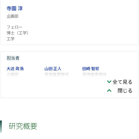
寺園 淳
企画部
フェロー
博士（工学）
工学
担当者
大迫 政浩
山田 正人
田崎 智宏
企画部
資源循環領域
資源循環領域
全て見る
閉じる
研究概要