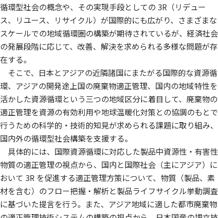
循環型社会の概念や、その実現手段としての 3R（リデュー
ス、リユース、リサイクル）が国際的にも広がり、さまざまな
スケールでの地域循環圏の構築が期待されているが、経済社会
の発展段階に応じて、改善、解決を求められる多様な問題が存
在する。
そこで、日本とアジアの近隣諸国にまたがる国際的な資源循
環、アジアの開発途上国の廃棄物適正管理、国内の地域特性を
活かした資源循環という三つの地域区分に着目して、廃棄物の
適正管理を資源の有効利用や地球温暖化対策との協調のもとで
行うための科学的・技術的知見が求められる課題に取り組み、
国内外の循環型社会構築を支援する。
具体的には、国際資源循環に対応した製品中資源性・有害性
物質の適正管理の視点から、国内と国際社会（主にアジア）に
おいて 3R を促進する適正管理方策について、物質（製品、素
材を含む）のフロー把握・解析と製品ライフサイクル挙動調査
に基づいた提言を行う。また、アジア地域に適した都市廃棄物
の適正管理技術システムの構築の視点から、日本国産の埋立技