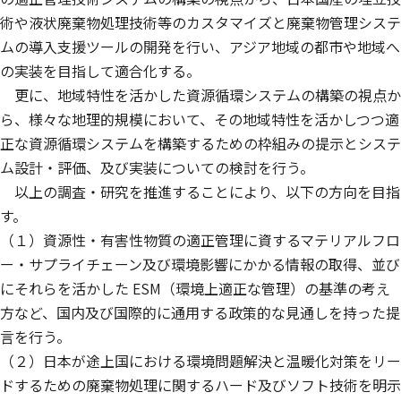
術や液状廃棄物処理技術等のカスタマイズと廃棄物管理システ
ムの導入支援ツールの開発を行い、アジア地域の都市や地域へ
の実装を目指して適合化する。
更に、地域特性を活かした資源循環システムの構築の視点か
ら、様々な地理的規模において、その地域特性を活かしつつ適
正な資源循環システムを構築するための枠組みの提示とシステ
ム設計・評価、及び実装についての検討を行う。
以上の調査・研究を推進することにより、以下の方向を目指
す。
（１）資源性・有害性物質の適正管理に資するマテリアルフロ
ー・サプライチェーン及び環境影響にかかる情報の取得、並び
にそれらを活かした ESM（環境上適正な管理）の基準の考え
方など、国内及び国際的に通用する政策的な見通しを持った提
言を行う。
（２）日本が途上国における環境問題解決と温暖化対策をリー
ドするための廃棄物処理に関するハード及びソフト技術を明示