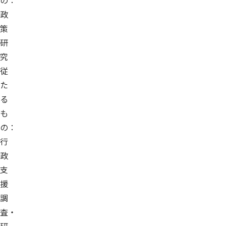
の：
政
策
研
究
従
た
る
も
の：
行
政
支
援
調
査・