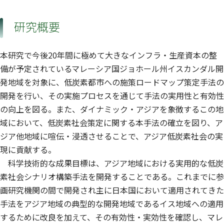
研究概要
本研究で今後20年間に極めて大きなインフラ・生産資本の整
備が予定されているマレーシア国ジョホール州イスカンダル開
発地域を対象に、低炭素都市への施策ロードマップ策定手法の
開発を行い、その実施プロセスを通じて手法の実用性と有効性
の向上を図る。また、ダイナミック・アジアを象徴するこの地
域において、低炭素社会策定に関する本手法の確立を図り、ア
ジア他地域に喧伝・浸透させることで、アジア低炭素社会の実
現に貢献する。
科学技術的な成果目標は、アジア地域における実用的な低炭
素社会シナリオ構築手法を開発することである。これまでに参
画研究機関の間で開発され主に日本国において適用されてきた
手法をアジア地域の典型的な開発地域であるイス地域への適用
するために改良を加えて、その有効性・実効性を確認し、マレ