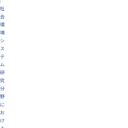
:
社
会
環
境
シ
ス
テ
ム
研
究
分
野
に
お
け