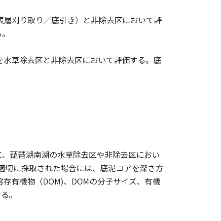
（表層刈り取り／底引き）と非除去区において評
る。
響を水草除去区と非除去区において評価する。底
に、琵琶湖南湖の水草除去区や非除去区におい
が適切に採取された場合には、底泥コアを深さ方
存有機物（DOM)、DOMの分子サイズ、有機
する。