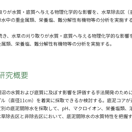
り取りが水質・底質へ与える物理化学的な影響を、水草除去区
隙水中の重金属類、栄養塩、難分解性有機物等の分析を実施す
き続き、水草の刈り取りが水質・底質へ与える物理化学的な影
金属類、栄養塩、難分解性有機物等の分析を実施する。
研究概要
湖沼の水質および底質に及ぼす影響を評価する手法開発のため
プル（直径11cm）を着実に採取できるか検討する。底泥コア
別の底泥間隙水を採取して、pH、マクロイオン、栄養塩類、溶
水草除去区と非除去区において、底泥間隙水の水質特性を把握