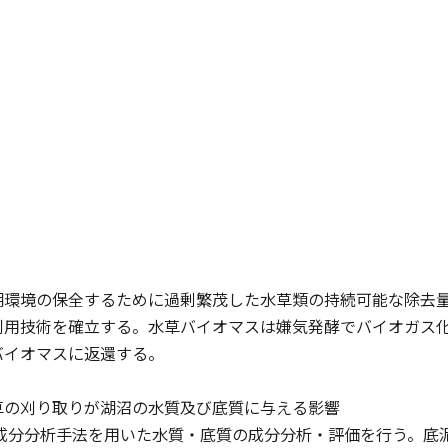
湖環境の保全するために過剰繁茂した水草類の持続可能な除去
利用技術を確立する。水草バイオマスは嫌気発酵でバイオガス
バイオマスに返還する。
草の刈り取りが湖沼の水質及び底質に与える影響
端成分分析手法を用いた水質・底質の成分分析・評価を行う。底