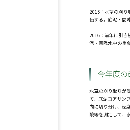
2015：水草の刈
価する。底泥・間
2016：前年に引
泥・間隙水中の重
今年度の
水草の刈り取りが
て、底泥コアサン
向に切り分け、深度
酸等を測定して、