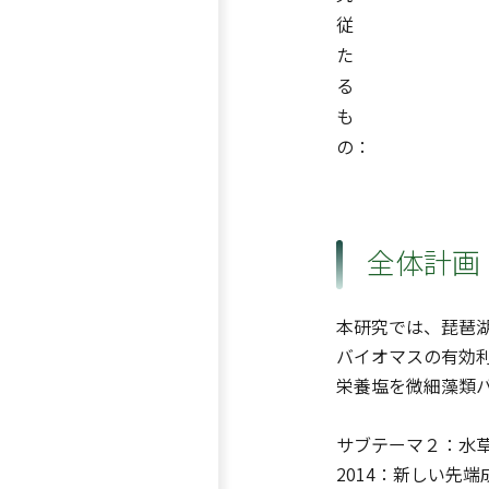
従
た
る
も
の：
全体計画
本研究では、琵琶
バイオマスの有効
栄養塩を微細藻類
サブテーマ２：水
2014：新しい先