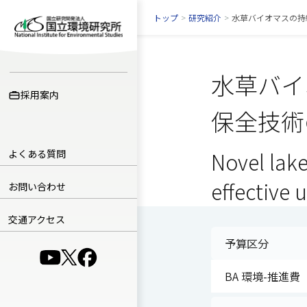
トップ
>
研究紹介
>
水草バイオマスの持
水草バイ
採用案内
保全技術
よくある質問
Novel lak
effective 
お問い合わせ
交通アクセス
予算区分
（別ウインドウで開きます）
（別ウインドウで開きます）
（別ウインドウで開きます）
BA 環境-推進費（