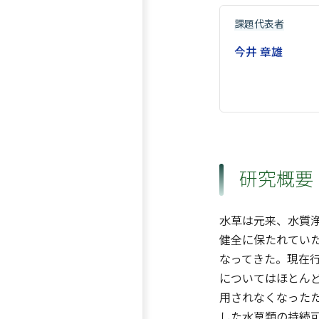
課題代表者
今井 章雄
研究概要
水草は元来、水質
健全に保たれてい
なってきた。現在
についてはほとん
用されなくなった
した水草類の持続