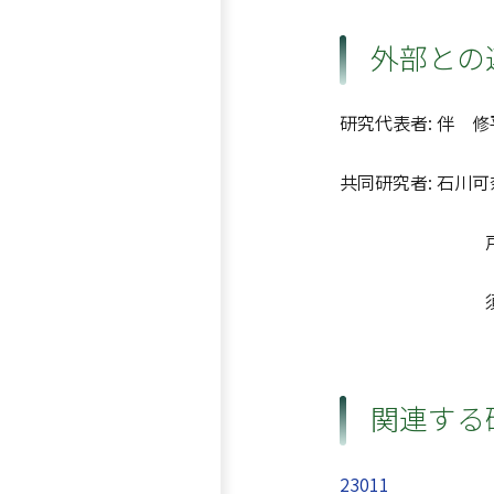
外部との
研究代表者: 伴 修
共同研究者: 石川
戸田龍樹、黒
須戸 幹、五
関連する
23011