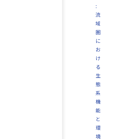
:
流
域
圏
に
お
け
る
生
態
系
機
能
と
環
境