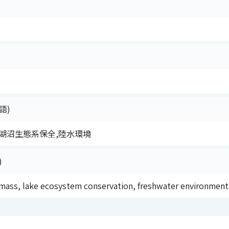
語)
湖沼生態系保全,陸水環境
)
ass, lake ecosystem conservation, freshwater environment