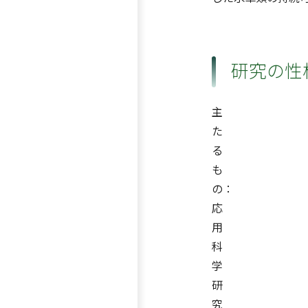
研究の性
主
た
る
も
の：
応
用
科
学
研
究