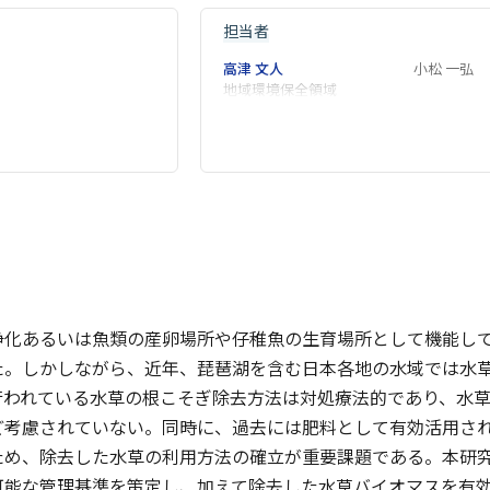
担当者
高津 文人
小松 一弘
地域環境保全領域
浄化あるいは魚類の産卵場所や仔稚魚の生育場所として機能し
た。しかしながら、近年、琵琶湖を含む日本各地の水域では水
行われている水草の根こそぎ除去方法は対処療法的であり、水
ど考慮されていない。同時に、過去には肥料として有効活用さ
ため、除去した水草の利用方法の確立が重要課題である。本研
可能な管理基準を策定し、加えて除去した水草バイオマスを有