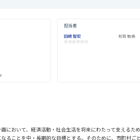
担当者
田崎 智宏
有賀 敏典
資源循環領域
学
計画において、経済活動・社会生活を将来にわたって支えるた
になることを中・長期的な目標とする。そのために、市町村ご