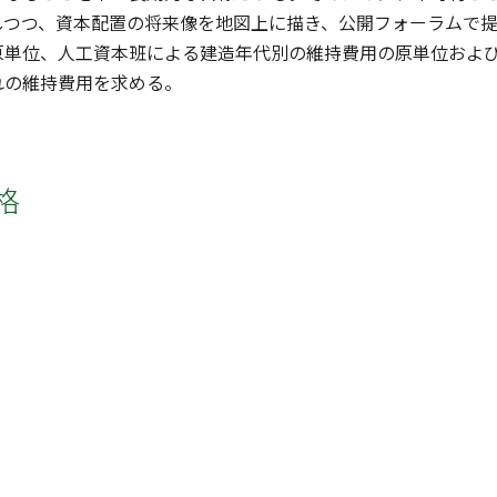
しつつ、資本配置の将来像を地図上に描き、公開フォーラムで
原単位、人工資本班による建造年代別の維持費用の原単位およ
れの維持費用を求める。
格