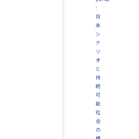
:
将
来
シ
ナ
リ
オ
と
持
続
可
能
社
会
の
構