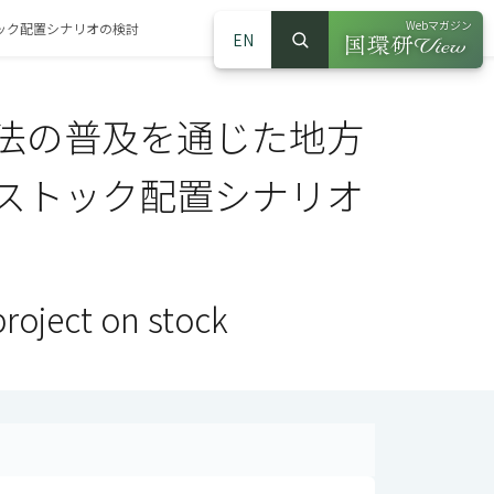
Webマガジン
ック配置シナリオの検討
EN
検索
（別ウインドウで
サイト内検索
法の普及を通じた地方
ストック配置シナリオ
project on stock