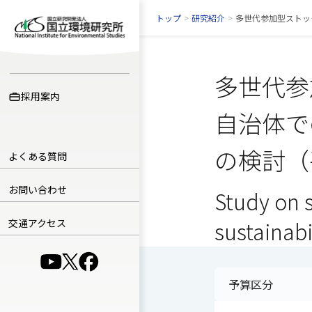
トップ
>
研究紹介
>
多世代参加型ストッ
多世代参
採用案内
自治体で
の検討（
よくある質問
お問い合わせ
Study on s
交通アクセス
sustainab
（別ウインドウで開きます）
（別ウインドウで開きます）
（別ウインドウで開きます）
予算区分