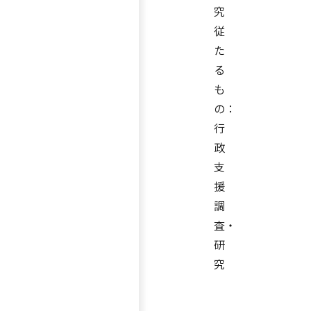
究
従
た
る
も
の：
行
政
支
援
調
査・
研
究