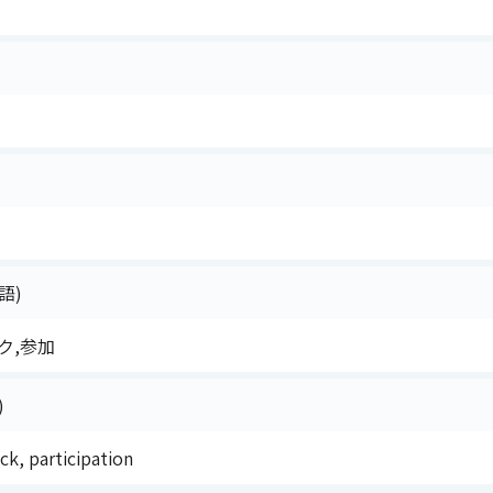
語)
ク,参加
)
ck, participation