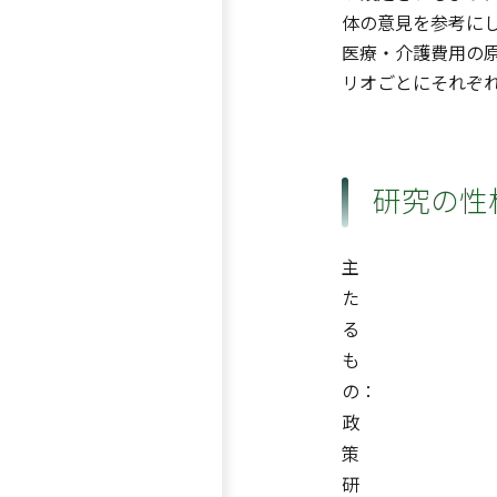
体の意見を参考に
医療・介護費用の
リオごとにそれぞ
研究の性
主
た
る
も
の：
政
策
研