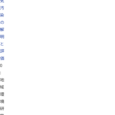
気
汚
染
の
解
明
と
評
価
0
:
地
域
環
境
研