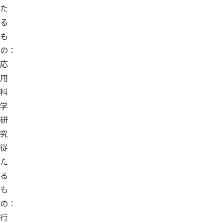
た
る
も
の：
応
用
科
学
研
究
従
た
る
も
の：
行