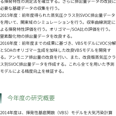
る揮発特性の測定法を確立する。さらに排出量データの改良に
必要な基礎データの収集を行う。
2015年度：前年度得られた蒸気圧クラス別SVOC排出量データ
を用いて、関東域のシミュレーションを行う。収率曲線測定に
よる揮発特性評価を行う。オリゴマー/SOA比の評価を行う。
窒素酸化物の排出量データを改良する。
2016年度：前年度までの成果に基づき、VBSモデルにVOC分解
とSOAのオリゴマー生成を加味した改良VBSモデルを開発す
る。アンモニア排出量の改良を行い、また、改良版蒸気圧クラ
ス別SVOC排出量データを作成する。これら全てを用いた予測
モデルによる精度向上を検証する。
今年度の研究概要
2014年度は、揮発性基底関数（VBS）モデルを大気汚染計算