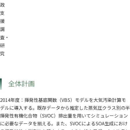
政
支
援
調
査・
研
究
全体計画
2014年度：揮発性基底関数（VBS）モデルを大気汚染計算モ
デルに導入する。既存データから推定した蒸気圧クラス別の半
揮発性有機化合物（SVOC）排出量を用いてシミュレーション
に必要なデータを揃える。また、SVOCによるSOA生成におけ