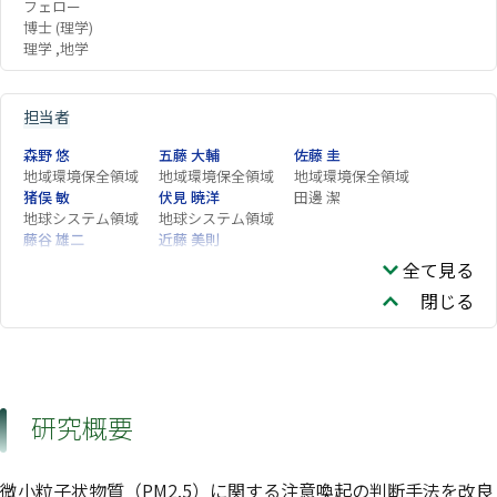
フェロー
博士 (理学)
理学 ,地学
担当者
森野 悠
五藤 大輔
佐藤 圭
地域環境保全領域
地域環境保全領域
地域環境保全領域
猪俣 敏
伏見 暁洋
田邊 潔
地球システム領域
地球システム領域
藤谷 雄二
近藤 美則
環境リスク・健康領
地域環境保全領域
全て見る
域
閉じる
研究概要
微小粒子状物質（PM2.5）に関する注意喚起の判断手法を改良