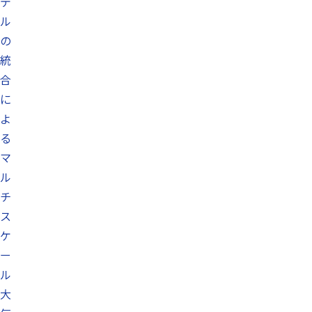
デ
ル
の
統
合
に
よ
る
マ
ル
チ
ス
ケ
ー
ル
大