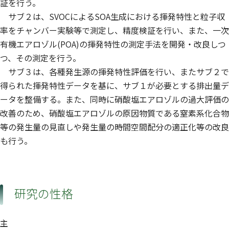
証を行う。
サブ２は、SVOCによるSOA生成における揮発特性と粒子収
率をチャンバー実験等で測定し、精度検証を行い、また、一次
有機エアロゾル(POA)の揮発特性の測定手法を開発・改良しつ
つ、その測定を行う。
サブ３は、各種発生源の揮発特性評価を行い、またサブ２で
得られた揮発特性データを基に、サブ１が必要とする排出量デ
ータを整備する。また、同時に硝酸塩エアロゾルの過大評価の
改善のため、硝酸塩エアロゾルの原因物質である窒素系化合物
等の発生量の見直しや発生量の時間空間配分の適正化等の改良
も行う。
研究の性格
主