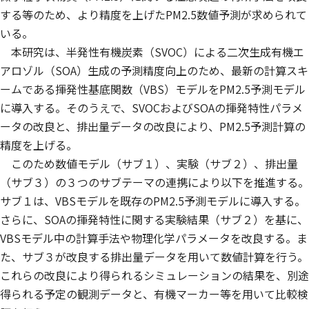
する等のため、より精度を上げたPM2.5数値予測が求められて
いる。
本研究は、半発性有機炭素（SVOC）による二次生成有機エ
アロゾル（SOA）生成の予測精度向上のため、最新の計算スキ
ームである揮発性基底関数（VBS）モデルをPM2.5予測モデル
に導入する。そのうえで、SVOCおよびSOAの揮発特性パラメ
ータの改良と、排出量データの改良により、PM2.5予測計算の
精度を上げる。
このため数値モデル（サブ１）、実験（サブ２）、排出量
（サブ３）の３つのサブテーマの連携により以下を推進する。
サブ１は、VBSモデルを既存のPM2.5予測モデルに導入する。
さらに、SOAの揮発特性に関する実験結果（サブ２）を基に、
VBSモデル中の計算手法や物理化学パラメータを改良する。ま
た、サブ３が改良する排出量データを用いて数値計算を行う。
これらの改良により得られるシミュレーションの結果を、別途
得られる予定の観測データと、有機マーカー等を用いて比較検