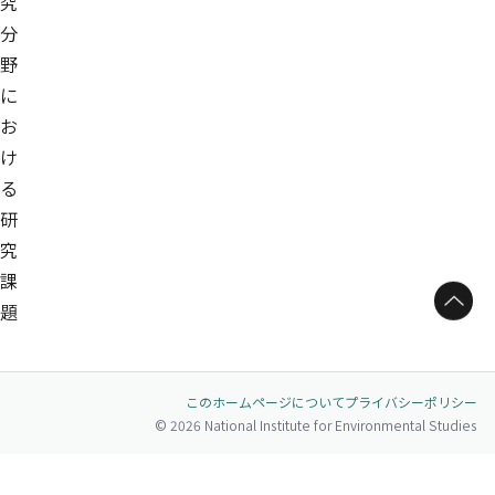
究
分
野
に
お
け
る
研
究
課
ページトップへ
題
このホームページについて
プライバシーポリシー
© 2026 National Institute for Environmental Studies