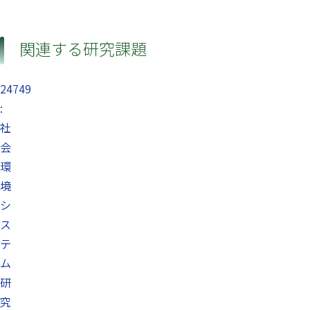
関連する研究課題
24749
:
社
会
環
境
シ
ス
テ
ム
研
究