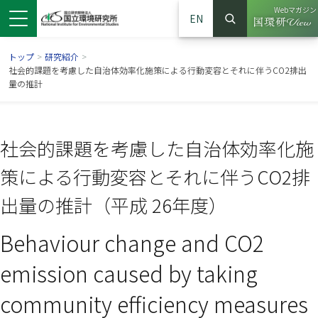
Webマガジン
EN
検索
（別ウイン
サイト内検索
トップ
>
研究紹介
>
社会的課題を考慮した自治体効率化施策による行動変容とそれに伴うCO2排出
量の推計
社会的課題を考慮した自治体効率化施
策による行動変容とそれに伴うCO2排
出量の推計（平成 26年度）
Behaviour change and CO2
ンドウで開きます）
ウインドウで開きます）
別ウインドウで開きます）
emission caused by taking
community efficiency measures