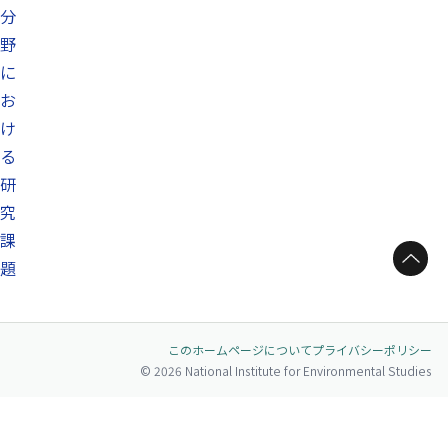
分
野
に
お
け
る
研
究
課
ページトップへ
題
このホームページについて
プライバシーポリシー
© 2026 National Institute for Environmental Studies