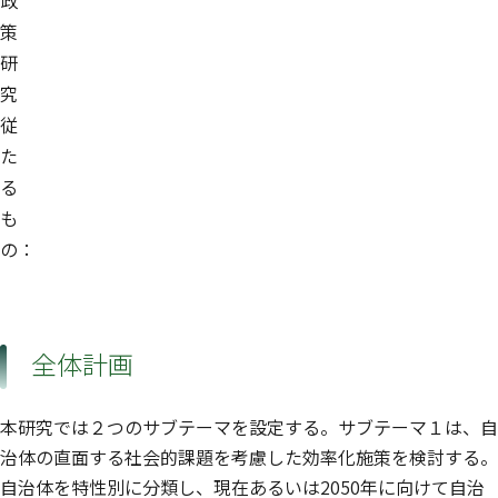
政
策
研
究
従
た
る
も
の：
全体計画
本研究では２つのサブテーマを設定する。サブテーマ１は、自
治体の直面する社会的課題を考慮した効率化施策を検討する。
自治体を特性別に分類し、現在あるいは2050年に向けて自治