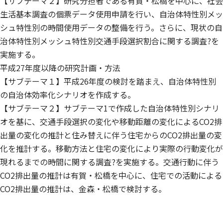
【サブテーマ２】研究分担者である有賀・松橋を中心に、社会
生活基本調査の個票データ使用申請を行い、自治体特性別メッ
シュ特性別の時間使用データの整備を行う。さらに、現状の自
治体特性別メッシュ特性別交通手段選択割合に関する調査?を
実施する。
平成27年度以降の研究計画・方法
【サブテーマ１】平成26年度の検討を踏まえ、自治体特性別
の自治体効率化シナリオを作成する。
【サブテーマ２】サブテーマ1で作成した自治体特性別シナリ
オを基に、交通手段選択の変化や移動距離の変化によるCO2排
出量の変化の推計と住み替えに伴う住宅からのCO2排出量の変
化を推計する。移動方法と住宅の変化により実際の行動変化が
現れるまでの時間に関する調査?を実施する。交通行動に伴う
CO2排出量の推計は有賀・松橋を中心に、住宅での活動による
CO2排出量の推計は、金森・松橋で検討する。