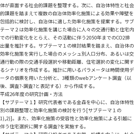
体が直面する社会的課題を整理する。次に、自治体特性と社会
的課題を踏まえて複数の自治体効率化施策による効果や障壁を
包括的に検討し、自治体に適した効率化施策を提案する。サブ
テーマ２は効率化施策を講じた場合に人々の交通行動と住宅内
での行動変化をとらえ、その活動に伴う2050年までのCO2排
出量を推計する。サブテーマ１の検討結果を踏まえ、自治体の
効率化施策を実行した場合のメッシュ別人口分布、あるいは交
通行動の際の交通手段選択や移動距離、住宅選択の変化に関す
るシナリオを作成する。推計に用いるパラメータは時間使用デ
ータの個票を用いた分析と、3種類のwebアンケート調査（以
後、調査?-調査?と表記する）から作成する。
平成26年度の研究計画・方法
【サブテーマ１】研究代表者である金森を中心に、自治体特性
別の課題整理と効率化施策の検討を行う[サブテーマ１の
1),2)]。また、効率化施策の受容性と効率化施策による引越に
伴う住宅選択に関する調査?を実施する。