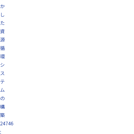
か
し
た
資
源
循
環
シ
ス
テ
ム
の
構
築
24746
: