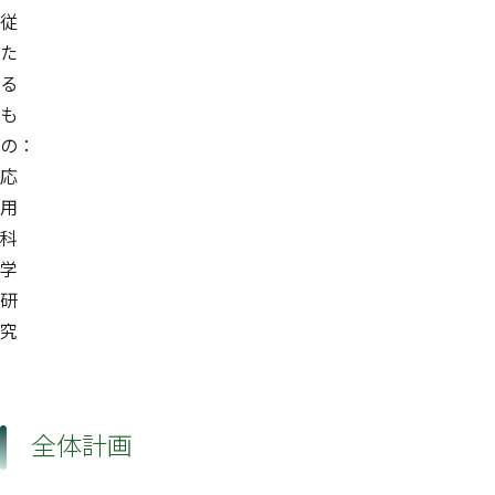
従
た
る
も
の：
応
用
科
学
研
究
全体計画