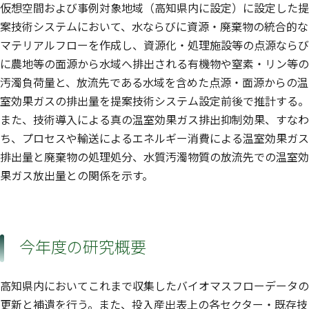
仮想空間および事例対象地域（高知県内に設定）に設定した提
案技術システムにおいて、水ならびに資源・廃棄物の統合的な
マテリアルフローを作成し、資源化・処理施設等の点源ならび
に農地等の面源から水域へ排出される有機物や窒素・リン等の
汚濁負荷量と、放流先である水域を含めた点源・面源からの温
室効果ガスの排出量を提案技術システム設定前後で推計する。
また、技術導入による真の温室効果ガス排出抑制効果、すなわ
ち、プロセスや輸送によるエネルギー消費による温室効果ガス
排出量と廃棄物の処理処分、水質汚濁物質の放流先での温室効
果ガス放出量との関係を示す。
今年度の研究概要
高知県内においてこれまで収集したバイオマスフローデータの
更新と補遺を行う。また、投入産出表上の各セクター・既存技