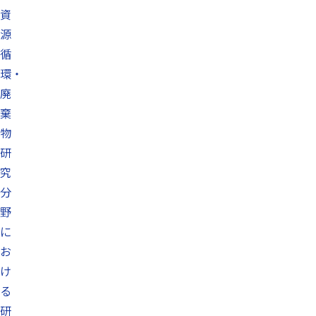
資
源
循
環・
廃
棄
物
研
究
分
野
に
お
け
る
研