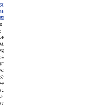
究
課
題
0
:
地
域
環
境
研
究
分
野
に
お
け