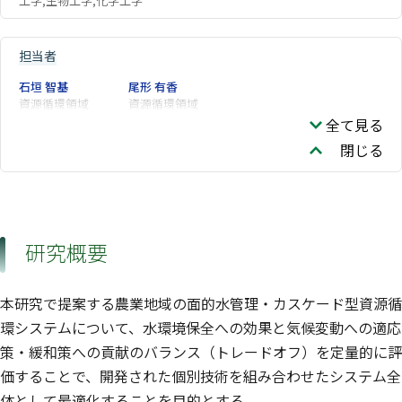
工学,生物工学,化学工学
担当者
石垣 智基
尾形 有香
資源循環領域
資源循環領域
全て見る
閉じる
研究概要
本研究で提案する農業地域の面的水管理・カスケード型資源循
環システムについて、水環境保全への効果と気候変動への適応
策・緩和策への貢献のバランス（トレードオフ）を定量的に評
価することで、開発された個別技術を組み合わせたシステム全
体として最適化することを目的とする。