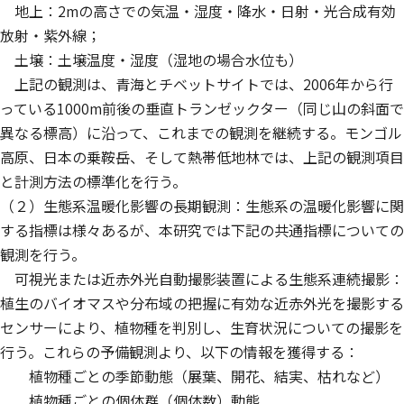
地上：2mの高さでの気温・湿度・降水・日射・光合成有効
放射・紫外線；
土壌：土壌温度・湿度（湿地の場合水位も）
上記の観測は、青海とチベットサイトでは、2006年から行
っている1000m前後の垂直トランゼックター（同じ山の斜面で
異なる標高）に沿って、これまでの観測を継続する。モンゴル
高原、日本の乗鞍岳、そして熱帯低地林では、上記の観測項目
と計測方法の標準化を行う。
（２）生態系温暖化影響の長期観測：生態系の温暖化影響に関
する指標は様々あるが、本研究では下記の共通指標についての
観測を行う。
可視光または近赤外光自動撮影装置による生態系連続撮影：
植生のバイオマスや分布域の把握に有効な近赤外光を撮影する
センサーにより、植物種を判別し、生育状況についての撮影を
行う。これらの予備観測より、以下の情報を獲得する：
植物種ごとの季節動態（展葉、開花、結実、枯れなど）
植物種ごとの個体群（個体数）動態