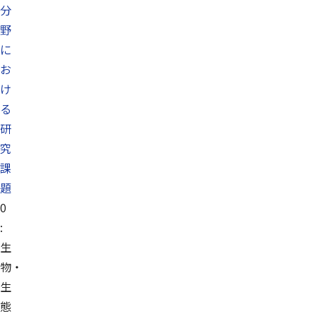
分
野
に
お
け
る
研
究
課
題
0
:
生
物・
生
態