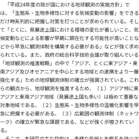
「平成24年度の我が国における地球観測の実施方針」で
は、「生態系・生物多様性に対する気候変動の影響」をできる
だけ時系列的に把握し対策を打つことが求められている。そし
て「とくに、発展途上国における環境の変化が著しいこと、気
候変動などによる影響が早期に顕在化する可能性が高いことな
どから早急に観測体制を構築する必要がある」などが強く求め
られている。また、政府の総合科学技術会議が取り組んでいる
「地球観測の推進戦略」の中で「アジア、とくに東アジア・東
南アジア及びオセアニアを中心とする地域との連携をより一層
強化する」ための地球観測体制の確立が強調されている。これ
らの観点から、地球観測を推進するため、（１）アジア特に東
アジアと東南アジア地域（発展途上国も多い）は極めて重要な
対象地域である、（２）生態系・生物多様性の温暖化影響を早
急に把握する必要がある、（３）広範囲の観測体制（ネットワ
ーク）の確立が緊急な課題である、などが強く示唆されてい
る。
そこで、本研究の主な目的は、多様な気候と生態系を持つア