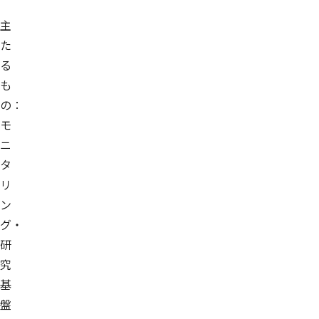
主
た
る
も
の：
モ
ニ
タ
リ
ン
グ・
研
究
基
盤