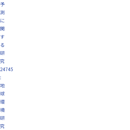
予
測
に
関
す
る
研
究
24745
:
地
球
環
境
研
究