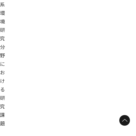
系
環
境
研
究
分
野
に
お
け
る
研
究
課
ページトップへ
題