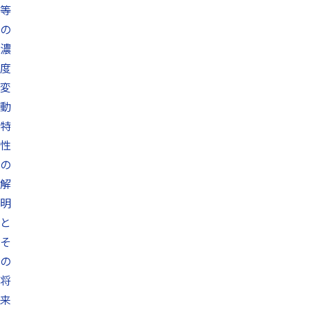
等
の
濃
度
変
動
特
性
の
解
明
と
そ
の
将
来