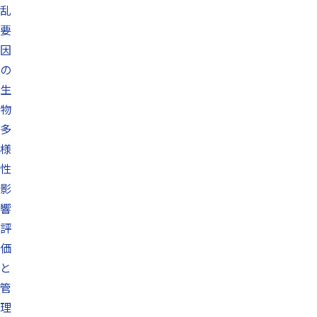
乱
要
因
の
生
物
多
様
性
影
響
評
価
と
管
理