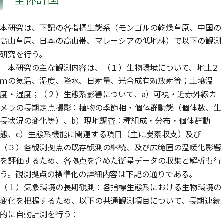
本研究は、下記の各指標生態系（モンゴルの乾燥草原、中国の
高山草原、日本の高山帯、マレーシアの低地林）で以下の観測
研究を行う。
本研究の主な観測内容は、（１）生物環境について、地上2
ｍの気温、湿度、降水、日射量、光合成有効放射等；土壌温
度・湿度；（２）生態系影響について、a）可視・近赤外線カ
メラの長期定点撮影：植物の季節相・個体群動態（個体数、生
長状況の変化等）、b）現地調査：種組成・分布・個体群動
態、c）生態系機能に関連する項目（主に炭素収支）及び
（３）各観測拠点の既存観測の継続、及び広範囲の温暖化影響
を評価するため、各拠点を含めた衛星データの収集と解析も行
う。観測拠点の標準化の詳細内容は下記の通りである。
（１）気象環境の長期観測：各指標生態系における生物環境の
変化を把握するため、以下の共通観測項目について、長期連続
的に自動計測を行う：