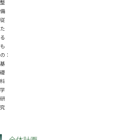
整
備
従
た
る
も
の：
基
礎
科
学
研
究
全体計画