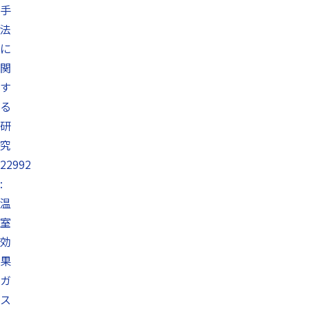
手
法
に
関
す
る
研
究
22992
:
温
室
効
果
ガ
ス