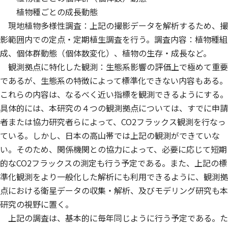
植物種ごとの成長動態
現地植物多様性調査：上記の撮影データを解析するため、撮
影範囲内での定点・定期植生調査を行う。調査内容：植物種組
成、個体群動態（個体数変化）、植物の生存・成長など。
観測拠点に特化した観測：生態系影響の評価上で極めて重要
であるが、生態系の特徴によって標準化できない内容もある。
これらの内容は、なるべく近い指標を観測できるようにする。
具体的には、本研究の４つの観測拠点については、すでに申請
者または協力研究者らによって、CO2フラックス観測を行なっ
ている。しかし、日本の高山帯では上記の観測ができていな
い。そのため、関係機関との協力によって、必要に応じて短期
的なCO2フラックスの測定も行う予定である。また、上記の標
準化観測をより一般化した解析にも利用できるように、観測拠
点における衛星データの収集・解析、及びモデリング研究も本
研究の視野に置く。
上記の調査は、基本的に毎年同じように行う予定である。た