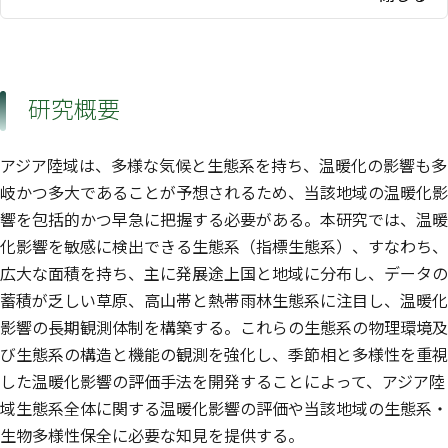
研究概要
アジア陸域は、多様な気候と生態系を持ち、温暖化の影響も多
岐かつ多大であることが予想されるため、当該地域の温暖化影
響を包括的かつ早急に把握する必要がある。本研究では、温暖
化影響を敏感に検出できる生態系（指標生態系）、すなわち、
広大な面積を持ち、主に発展途上国と地域に分布し、データの
蓄積が乏しい草原、高山帯と熱帯雨林生態系に注目し、温暖化
影響の長期観測体制を構築する。これらの生態系の物理環境及
び生態系の構造と機能の観測を強化し、季節相と多様性を重視
した温暖化影響の評価手法を開発することによって、アジア陸
域生態系全体に関する温暖化影響の評価や当該地域の生態系・
生物多様性保全に必要な知見を提供する。