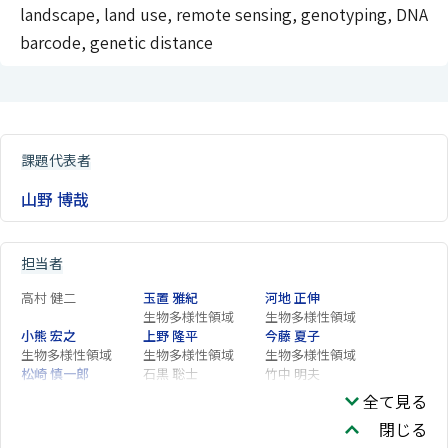
landscape, land use, remote sensing, genotyping, DNA
barcode, genetic distance
課題代表者
山野 博哉
担当者
高村 健二
玉置 雅紀
河地 正伸
生物多様性領域
生物多様性領域
小熊 宏之
上野 隆平
今藤 夏子
生物多様性領域
生物多様性領域
生物多様性領域
松崎 慎一郎
石黒 聡士
竹中 明夫
生物多様性領域
全て見る
山口 晴代
閉じる
連携推進部