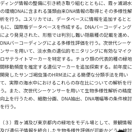
ディング情報の整備に引き続き取り組むとともに、霞ヶ浦湖水
の環境DNAに含まれる藻類由来DNA情報の取得とその多様性解
析を行う。ユスリカでは、データベースに情報を追加するとと
もに、国際版データベースを作成する。DNAバーコーディング
により発見された、形態では判別し難い隠蔽種の記載を進め、
DNAバーコーディングによる多様性評価を行う。次世代シーケ
ンサーを用いて、淡水魚の遺伝的モニタリングに有効なマイク
ロサテライトマーカーを特定する。チョウ類の代表的種の緑地
間移動頻度を推定する遺伝マーカーを追加探索する。前年度に
開発したサンゴ褐虫藻のHRM法による簡便な分類手法を用い
て、実際の海水中におけるこれらの存在比についての解析を行
う。また、次世代シーケンサーを用いて生物多様性解析の精度
向上を行うため、細胞分画、DNA抽出、DNA増幅等の条件検討
を行う。
（３）霞ヶ浦及び東京都内の緑地をモデル場として、景観情報
及び遺伝子情報を統合した生物多様性評価が可能かどうか検討