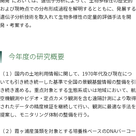
開発"においては、遺伝子分析によって、生物多様性の歴史的
および現時点での分布形成過程を解明するとともに、発展する
遺伝子分析技術を取入れて生物多様性の定量的評価手法を開
発・考案する。
今年度の研究概要
（１）国内の土地利用情報に関して、1970年代及び現在につ
いても引き続き統一した基準で全国の景観基盤情報の整備を引
き続き進める。重点対象とする生態系或いは地域において、航
空機観測やビデオ・定点カメラ観測を含む遠隔計測により取得
されたデータの精度検証を継続して行い、観測に最適な手法を
提案し、モニタリング体制の整備を行う。
（２）霞ヶ浦産藻類を対象とする培養株ベースのDNAバーコー