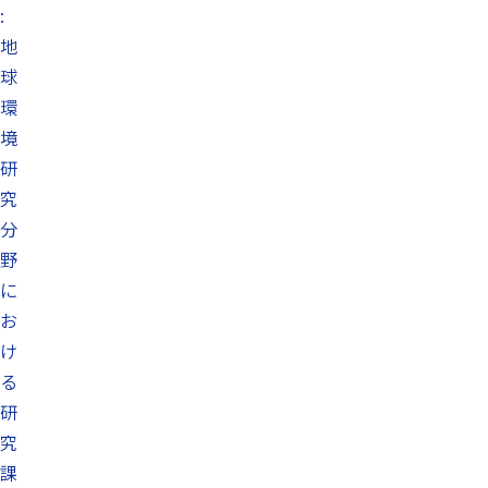
:
地
球
環
境
研
究
分
野
に
お
け
る
研
究
課