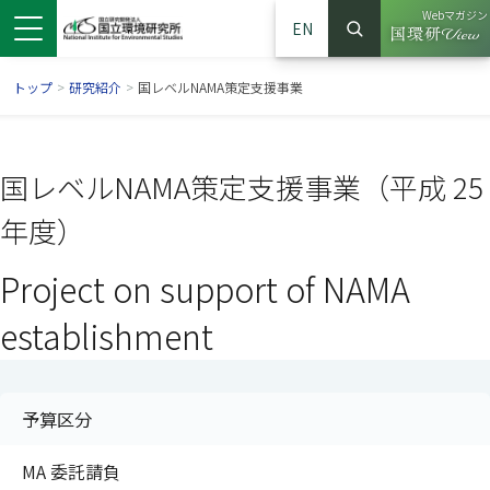
Webマガジン
EN
検索
（別ウイン
サイト内検索
トップ
>
研究紹介
>
国レベルNAMA策定支援事業
国レベルNAMA策定支援事業（平成 25
年度）
Project on support of NAMA
establishment
ンドウで開きます）
ウインドウで開きます）
別ウインドウで開きます）
予算区分
MA 委託請負