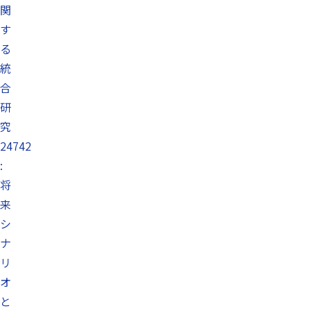
関
す
る
統
合
研
究
24742
:
将
来
シ
ナ
リ
オ
と