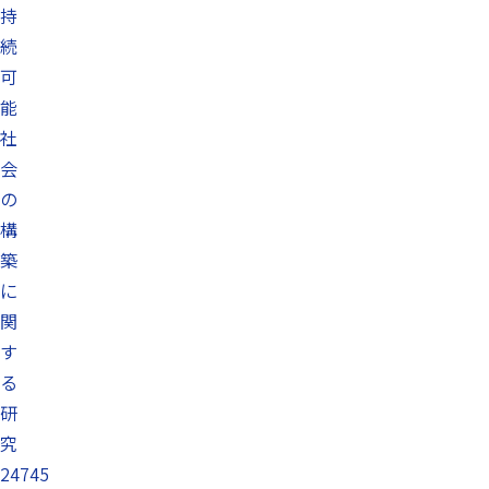
持
続
可
能
社
会
の
構
築
に
関
す
る
研
究
24745