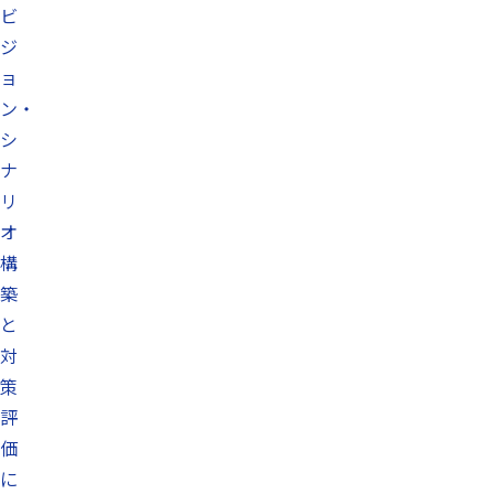
ビ
ジ
ョ
ン・
シ
ナ
リ
オ
構
築
と
対
策
評
価
に