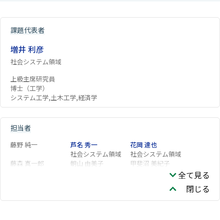
課題代表者
増井 利彦
社会システム領域
上級主席研究員
博士（工学）
システム工学,土木工学,経済学
担当者
藤野 純一
芦名 秀一
花岡 達也
社会システム領域
社会システム領域
藤森 真一郎
朝山 由美子
甲斐沼 美紀子
全て見る
閉じる