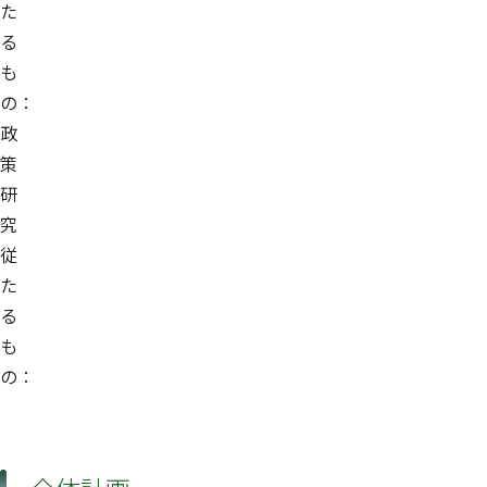
た
る
も
の：
政
策
研
究
従
た
る
も
の：