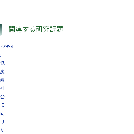
関連する研究課題
22994
:
低
炭
素
社
会
に
向
け
た