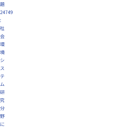
題
24749
:
社
会
環
境
シ
ス
テ
ム
研
究
分
野
に