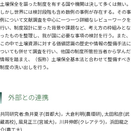
土壌保全を謳った制度を有する国や機関は決して多くは無い。
しかし世界には検討段階も含め数例の事例が存在する。その事
例について文献調査を中心に一つ一つ詳細なレビューワークを
行い、制度設計に至った背景や課題など、考え方の枠組みとな
ったものを整理し、我が国に必要な事項の検討を行う。また、
この中で土壌資源に対する価値認識の歴史や情報の整備手法に
ついても併せて調査を行い、他国の制度所管担当者から学んだ
情報を踏まえ、（仮称）土壌保全基本法と合わせて整備すべき
制度の洗い出しを行う。
外部との連携
共同研究者:魚井夏子(首都大)，大倉利明(農環研), 太田和彦(武
蔵高校), 風見正三(宮城大)，川井伸郎(クレアテラ)，浜田龍之
介(農工大)