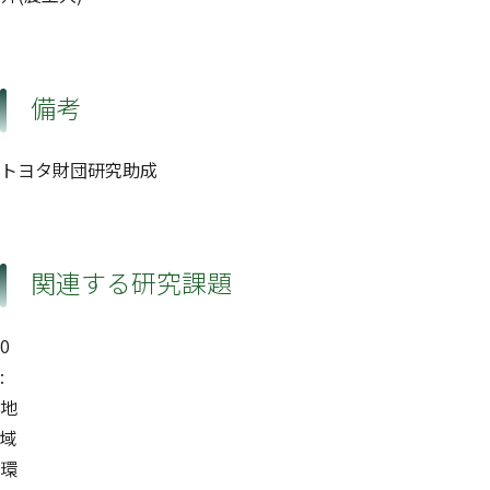
備考
トヨタ財団研究助成
関連する研究課題
0
:
地
域
環