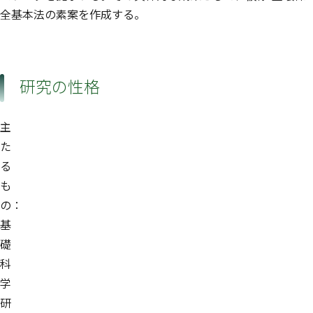
全基本法の素案を作成する。
研究の性格
主
た
る
も
の：
基
礎
科
学
研