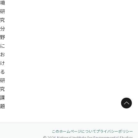
境
研
究
分
野
に
お
け
る
研
究
課
ページトップへ
題
このホームページについて
プライバシーポリシー
© 2026 National Institute for Environmental Studies