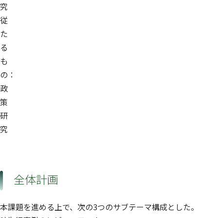
究
従
た
る
も
の：
政
策
研
究
全体計画
本課題を進める上で、次の3つのサブテーマ構成とした。