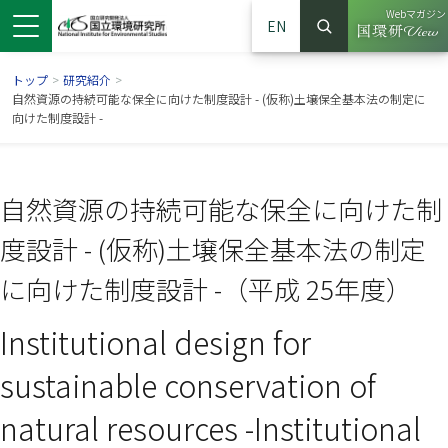
Webマガジン
EN
検索
（別ウイン
サイト内検索
トップ
>
研究紹介
>
自然資源の持続可能な保全に向けた制度設計 - (仮称)土壌保全基本法の制定に
向けた制度設計 -
自然資源の持続可能な保全に向けた制
度設計 - (仮称)土壌保全基本法の制定
に向けた制度設計 -（平成 25年度）
Institutional design for
ンドウで開きます）
ウインドウで開きます）
別ウインドウで開きます）
sustainable conservation of
natural resources -Institutional