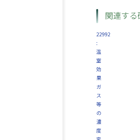
関連する
22992
:
温
室
効
果
ガ
ス
等
の
濃
度
変