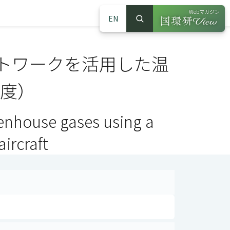
Webマガジン
EN
検索
（別ウインドウで
サイト内検索
トワークを活用した温
年度）
enhouse gases using a
ircraft