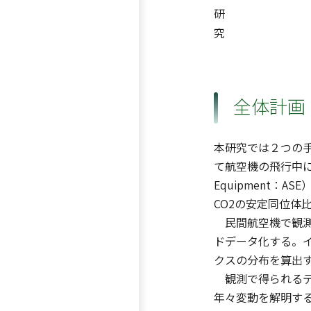
研
究
全体計画
本研究では２つの手法に
て航空機の飛行中に連
Equipment
CO2の安定同位体
民間航空機で観測
ドデータ化する。イ
クスの分布を算出す
観測で得られるデ
年々変動を解明す