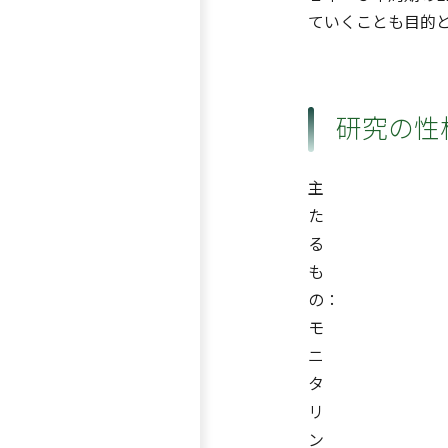
ていくことも目的
研究の性
主
た
る
も
の：
モ
ニ
タ
リ
ン