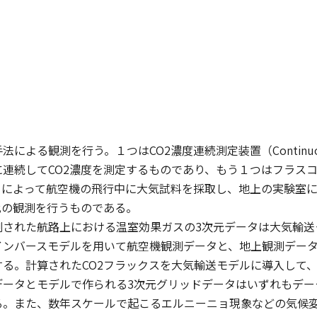
よる観測を行う。１つはCO2濃度連続測定装置（Continuous CO2
続してCO2濃度を測定するものであり、もう１つはフラスコサンプリング
：ASE）によって航空機の飛行中に大気試料を採取し、地上の実験
比の観測を行うものである。
された航路上における温室効果ガスの3次元データは大気輸送
ンバースモデルを用いて航空機観測データと、地上観測データを主と
る。計算されたCO2フラックスを大気輸送モデルに導入して、
ータとモデルで作られる3次元グリッドデータはいずれもデータ
る。また、数年スケールで起こるエルニーニョ現象などの気候