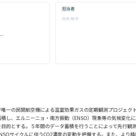
担当者
白井 知子
ー
唯一の民間航空機による温室効果ガスの定期観測プロジェクト（
積し、エルニーニョ・南方振動（ENSO）現象等の気候変化に
を目的とする。５年間のデータ蓄積を行うことによって先行観測
NSOサイクルに伴うCO2濃度の変動を把握する。また、より