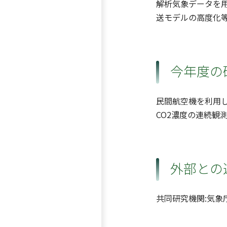
解析気象データを
送モデルの高度化
今年度の
民間航空機を利用
CO2濃度の連続観
外部との
共同研究機関:気象