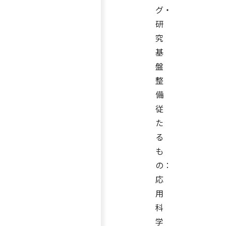
グ・
研
究
基
盤
整
備
従
た
る
も
の：
応
用
科
学