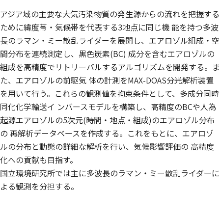
アジア域の主要な大気汚染物質の発生源からの流れを把握する
ために緯度帯・気候帯を代表する3地点に同じ機 能を持つ多波
長のラマン・ミー散乱ライダーを展開し、エアロゾル組成・空
間分布を連続測定し、黒色炭素(BC) 成分を含むエアロゾルの
組成を高精度でリトリーバルするアルゴリズムを開発する。ま
た、エアロゾルの前駆気 体の計測をMAX-DOAS分光解析装置
を用いて行う。これらの観測値を拘束条件として、多成分同時
同化化学輸送イ ンバースモデルを構築し、高精度のBCや人為
起源エアロゾルの5次元(時間・地点・組成)のエアロゾル分布
の 再解析データベースを作成する。これをもとに、エアロゾ
ルの分布と動態の詳細な解析を行い、気候影響評価の 高精度
化への貢献も目指す。
国立環境研究所では主に多波長のラマン・ミー散乱ライダーに
よる観測を分担する。