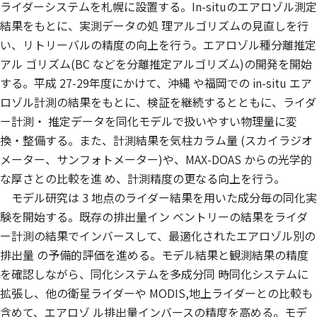
ライダーシステムを札幌に設置する。In-situのエアロゾル測定
結果をもとに、実測データの処 理アルゴリズムの見直しを行
い、リトリーバルの精度の向上を行う。エアロゾル種分離推定
アル ゴリズム(BC などを分離推定アルゴリズム)の開発を開始
する。平成 27-29年度にかけて、沖縄 や福岡での in-situ エア
ロゾル計測の結果をもとに、検証を継続するとともに、ライダ
ー計測・ 推定データを同化モデルで扱いやすい物理量に変
換・整備する。また、計測結果を気柱カラム量 (スカイラジオ
メーター、サンフォトメーター)や、MAX-DOAS からの光学的
な厚さとの比較を進 め、計測精度の更なる向上を行う。
モデル研究は 3 地点のライダー結果を用いた成分毎の同化実
験を開始する。既存の排出量イン ベントリーの結果をライダ
ー計測の結果でインバースして、最適化されたエアロゾル別の
排出量 の予備的評価を進める。モデル結果と観測結果の精度
を確認しながら、同化システムを多成分同 時同化システムに
拡張し、他の衛星ライダーや MODIS,地上ライダーとの比較も
含めて、エアロゾ ル排出量インバースの精度を高める。モデ