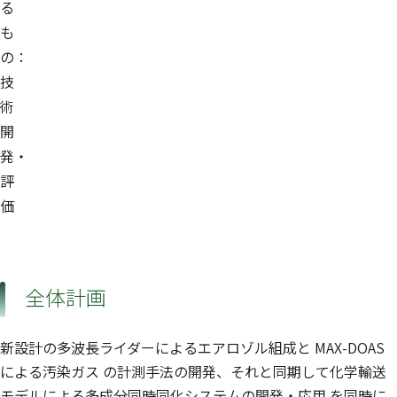
る
も
の：
技
術
開
発・
評
価
全体計画
新設計の多波長ライダーによるエアロゾル組成と MAX-DOAS
による汚染ガス の計測手法の開発、それと同期して化学輸送
モデルによる多成分同時同化システムの開発・応用 を同時に