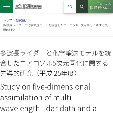
Webマガジン
EN
検索
（別ウイン
サイト内検索
トップ
>
研究紹介
>
多波長ライダーと化学輸送モデルを統合したエアロゾル5次元同化に関する先
導的研究
多波長ライダーと化学輸送モデルを統
合したエアロゾル5次元同化に関する
先導的研究（平成 25年度）
Study on five-dimensional
ンドウで開きます）
ウインドウで開きます）
別ウインドウで開きます）
assimilation of multi-
wavelength lidar data and a