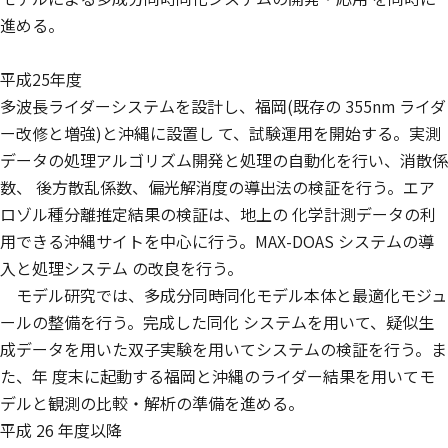
進める。
平成25年度
多波長ライダーシステムを設計し、福岡(既存の 355nm ライダ
ー改修と増強)と沖縄に設置し て、試験運用を開始する。実測
データの処理アルゴリズム開発と処理の自動化を行い、消散係
数、 後方散乱係数、偏光解消度の導出法の検証を行う。エア
ロゾル種分離推定結果の検証は、地上の 化学計測データの利
用できる沖縄サイトを中心に行う。MAX-DOAS システムの導
入と処理システム の改良を行う。
モデル研究では、多成分同時同化モデル本体と最適化モジュ
ールの整備を行う。完成した同化 システムを用いて、疑似生
成データを用いた双子実験を用いてシステムの検証を行う。ま
た、年 度末に起動する福岡と沖縄のライダー結果を用いてモ
デルと観測の比較・解析の準備を進める。
平成 26 年度以降