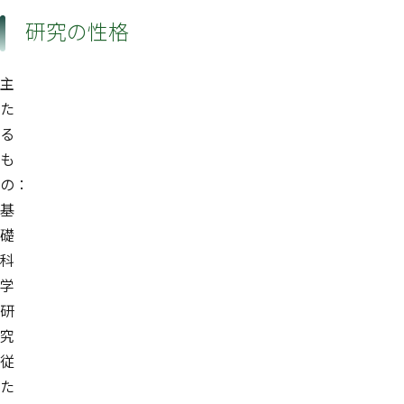
研究の性格
主
た
る
も
の：
基
礎
科
学
研
究
従
た