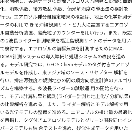
用を開始し、実測データの処理アルゴリズム開発と処理の自動
化、消散係数、後方散乱 係数、偏光解消度の導出法の検討を
行う。エアロゾル種分離推定結果の検証は、地上の化学計測デ
ータの利用で きる沖縄観測サイトと九大に設置するエアロゾ
ル自動分析装置、偏光粒子カウンターを用い行う。また、既設
の 2波長ライダー計測結果を福江島観測サイトのデータを用い
て検討する。エアロゾルの前駆気体を計測するためにMAX-
DOAS計測システムの導入準備と処理システムの改良を進め
る。モデル研究では、GEOS Chemモデルのタグ付きエアロゾ
ルモデルを作成し、東アジア域のソース・リセプター 解析を
行い、排出源強度と観測地点の間の順方向感度計算のアルゴリ
ズムを構築する。多波長ライダーの試験運 用の開始を待っ
て、モデル計算結果と観測(ライダー計測と地上化学分析結果)
の比較解析を進める。また、ラ イダー解析とモデル解析で用
いる光学モデルの整備を進める。エアロゾルの排出量の最適化
を目指し、タグ付きエアロゾルモデルとグリーン関数同化イン
バースモデルも結 合テストを進め、疑似生成データを用いた