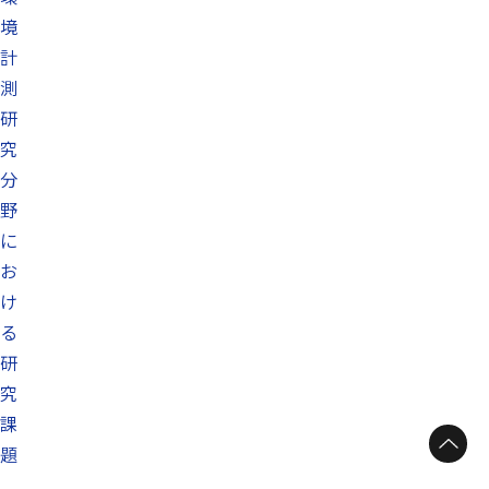
境
計
測
研
究
分
野
に
お
け
る
研
究
課
ページトップへ
題