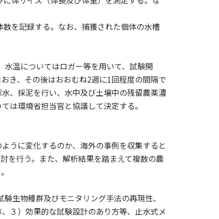
並びに体サイズ（体長及び体重）を測定する。な
個体数を記録する。なお、捕獲された個体の水槽
、水温についてはロガー等を用いて、試験開
おき、その後はおおむね2週に1回程度の間隔で
の採水、採泥を行い、水中及び土壌中の残留農薬濃
いては環境省担当官と協議して決定する。
のように変化するのか、海外の事例を収集すると
検討を行う。また、解析結果を踏まえて複数の農
う。
）試験生物種群及びモニタリング手法の再現性、
方、３）効果的な試験設計のあり方等、止水式メ