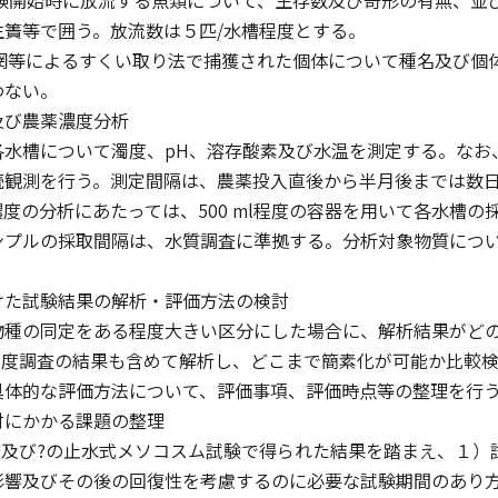
試験開始時に放流する魚類について、生存数及び奇形の有無、
生簀等で囲う。放流数は５匹/水槽程度とする。
魚網等によるすくい取り法で捕獲された個体について種名及び
わない。
及び農薬濃度分析
各水槽について濁度、pH、溶存酸素及び水温を測定する。なお
続観測を行う。測定間隔は、農薬投入直後から半月後までは数日
度の分析にあたっては、500 ml程度の容器を用いて各水槽
ンプルの採取間隔は、水質調査に準拠する。分析対象物質につ
けた試験結果の解析・評価方法の検討
物種の同定をある程度大きい区分にした場合に、解析結果がど
4年度調査の結果も含めて解析し、どこまで簡素化が可能か比較
具体的な評価方法について、評価事項、評価時点等の整理を行
討にかかる課題の整理
調査及び?の止水式メソコスム試験で得られた結果を踏まえ、１
影響及びその後の回復性を考慮するのに必要な試験期間のあり