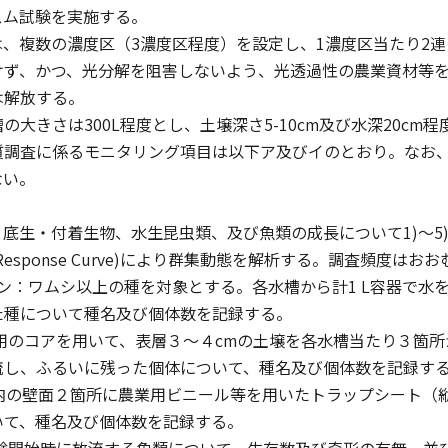
スム試験を実施する。
、複数の濃度区（3濃度区程度）を設定し、1濃度区当たり2連
けず、かつ、光分解を阻害しないよう、光透過性の農業資材等
は解放する。
大きさは300L程度とし、土壌深さ5-10cm及び水深20cm
調査に係るモニタリング項目は以下ア及びイのとおり。なお、
ない。
底生・付着生物、水生昆虫類、及び魚類の成長について1)〜5
ipal Response Curve)により群集動態を解析する。調査
ン：ワムシ以上の種を対象とする。各水槽から計1 L容器で水を
た種について種名及び個体数を記録する。
泥用のコアを用いて、表層３〜４cmの土壌を各水槽当たり３箇所か
流し、ふるいに残った個体について、種名及び個体数を記録す
槽内の壁面２箇所に農業用ビニール等を用いたトラップシート（縦2
いて、種名及び個体数を記録する。