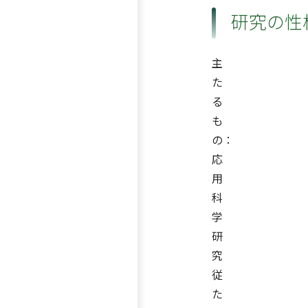
研究の性
主
た
る
も
の：
応
用
科
学
研
究
従
た