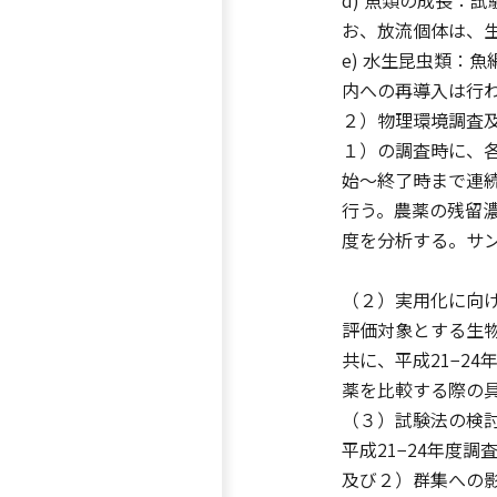
d) 魚類の成長：
お、放流個体は、
e) 水生昆虫類：
内への再導入は行
２）物理環境調査
１）の調査時に、
始〜終了時まで連
行う。農薬の残留濃
度を分析する。サ
（２）実用化に向
評価対象とする生
共に、平成21−2
薬を比較する際の
（３）試験法の検
平成21−24年度
及び２）群集への