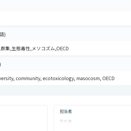
語)
群集,生態毒性,メソコズム,OECD
)
iversity, community, ecotoxicology, masocosm, OECD
担当者
笠井 敦