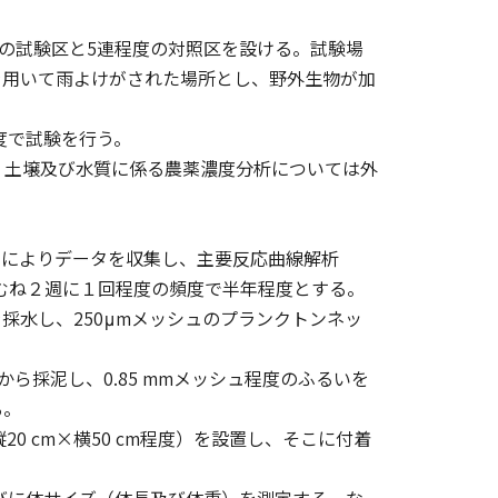
の試験区と5連程度の対照区を設ける。試験場
を用いて雨よけがされた場所とし、野外生物が加
程度で試験を行う。
土壌及び水質に係る農薬濃度分析については外
)によりデータを収集し、主要反応曲線解析
頻度はおおむね２週に１回程度の頻度で半年程度とする。
採水し、250μmメッシュのプランクトンネッ
ら採泥し、0.85 mmメッシュ程度のふるいを
る。
0 cm×横50 cm程度）を設置し、そこに付着