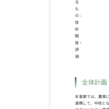
る
も
の：
技
術
開
発・
評
価
全体計画
本事業では、農薬
連携して、中核と