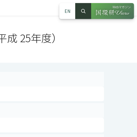
Webマガジン
EN
検索
（別ウインドウで
サイト内検索
成 25年度）