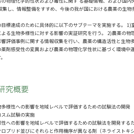
薬の物理化学的性状および毒性に関す る基礎情報、および国内
を収集し、情報整備をすすめ、今後の我が国における農薬の生物
目標達成のために具体的に以下のサブテーマを実施する。 1)
よる生物多様性に対する影響の実証研究を行う。 2)農薬の
響評価事例に関する情報収集を行い、農薬の構造活性と生物多
の薬剤感受性の変異および農薬の物理化学性状に基づく環境中
す。
研究概要
物多様性への影響を地域レベルで評価するための試験法の開発
コスム試験の実施
性への影響を地域レベルで評価するための試験法を開発するため
クロプリド並びにそれらと作用機序が異なる剤（ネライストキ