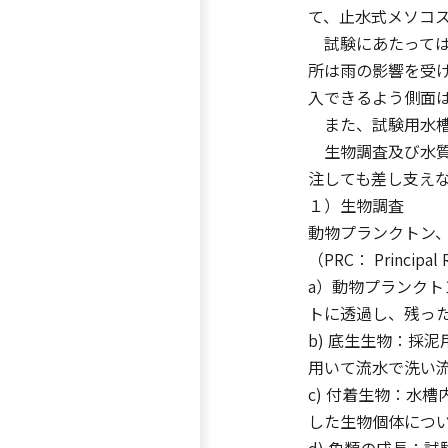
て、止水式メソコ
試験にあたっては
所は雨の影響を受
入できるよう側面
また、試験用水槽の
生物調査及び水質
注しても差し支え
１）生物調査
動物プランクトン、
（PRC： Princ
a）動物プランクト
トに透過し、残っ
b) 底生生物：採
用いて流水で洗い
c) 付着生物：水
した生物個体につ