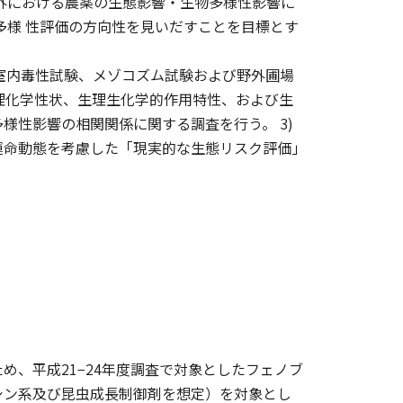
外における農薬の生態影響・生物多様性影響に
多様 性評価の方向性を見いだすことを目標とす
室内毒性試験、メゾコズム試験および野外圃場
物理化学性状、生理生化学的作用特性、および生
様性影響の相関関係に関する調査を行う。 3)
運命動態を考慮した「現実的な生態リスク評価」
、平成21−24年度調査で対象としたフェノブ
シン系及び昆虫成長制御剤を想定）を対象とし