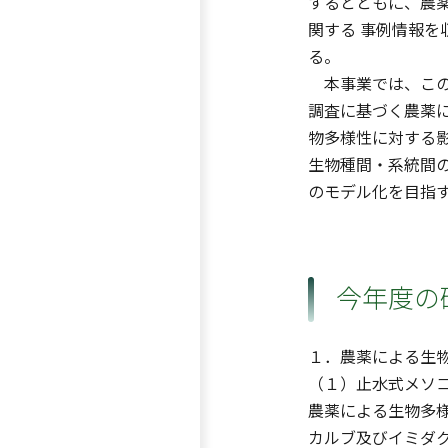
するとともに、農
関する 事例情報
る。
本事業では、この
調査に基づく農薬に
物多様性に対する影
生物種間・系統間
のモデル化を目指
今年度の
１．農薬による生
（１）止水式メソ
農薬による生物多様
カルブ及びイミダ