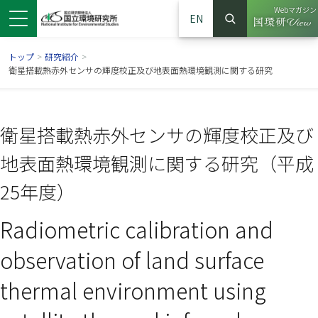
Webマガジン
EN
検索
（別ウイン
サイト内検索
トップ
>
研究紹介
>
衛星搭載熱赤外センサの輝度校正及び地表面熱環境観測に関する研究
衛星搭載熱赤外センサの輝度校正及び
地表面熱環境観測に関する研究（平成
25年度）
Radiometric calibration and
ンドウで開きます）
ウインドウで開きます）
別ウインドウで開きます）
observation of land surface
thermal environment using