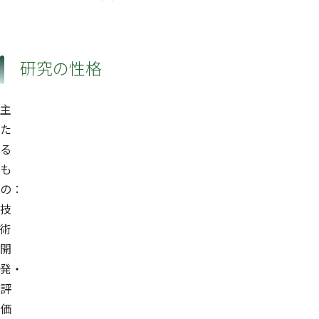
研究の性格
主
た
る
も
の：
技
術
開
発・
評
価