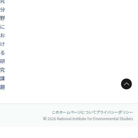
究
分
野
に
お
け
る
研
究
課
ページトップへ
題
このホームページについて
プライバシーポリシー
© 2026 National Institute for Environmental Studies