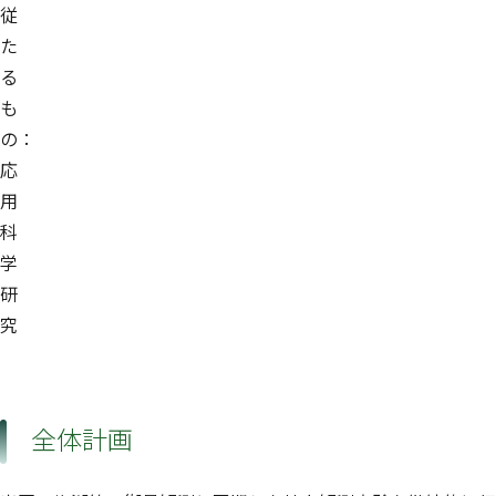
従
た
る
も
の：
応
用
科
学
研
究
全体計画