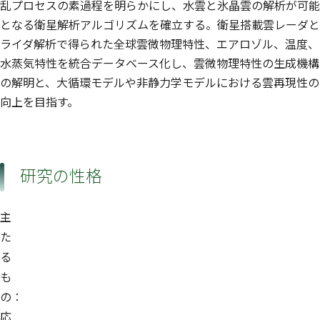
乱プロセスの素過程を明らかにし、水雲と氷晶雲の解析が可能
となる衛星解析アルゴリズムを確立する。衛星搭載雲レーダと
ライダ解析で得られた全球雲微物理特性、エアロゾル、温度、
水蒸気特性を統合データベース化し、雲微物理特性の生成機構
の解明と、大循環モデルや非静力学モデルにおける雲再現性の
向上を目指す。
研究の性格
主
た
る
も
の：
応