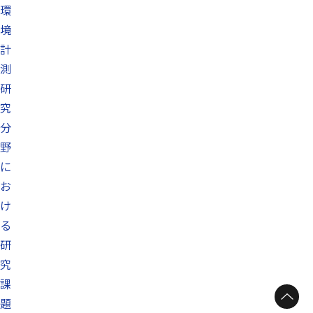
環
境
計
測
研
究
分
野
に
お
け
る
研
究
課
題