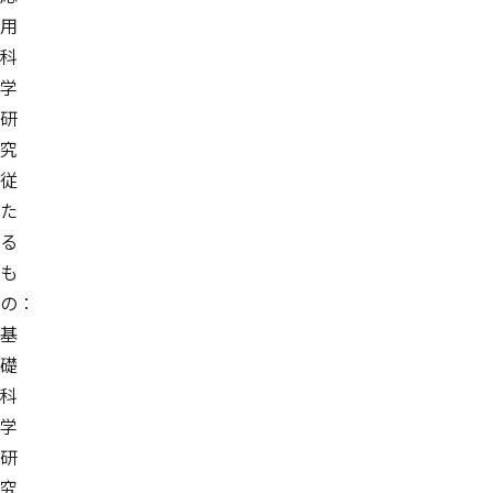
用
科
学
研
究
従
た
る
も
の：
基
礎
科
学
研
究