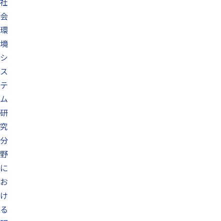
社
会
環
境
シ
ス
テ
ム
研
究
分
野
に
お
け
る