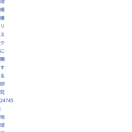
球
規
模
リ
ス
ク
に
関
す
る
研
究
24745
:
地
球