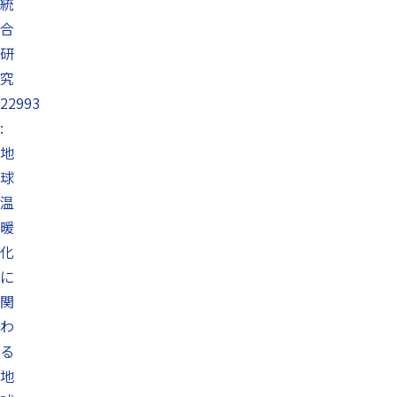
統
合
研
究
22993
:
地
球
温
暖
化
に
関
わ
る
地