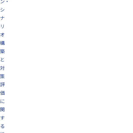
ン・
シ
ナ
リ
オ
構
築
と
対
策
評
価
に
関
す
る