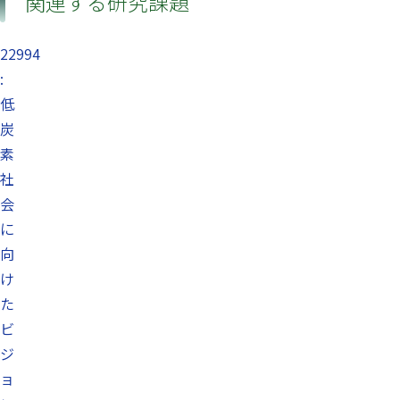
関連する研究課題
22994
:
低
炭
素
社
会
に
向
け
た
ビ
ジ
ョ