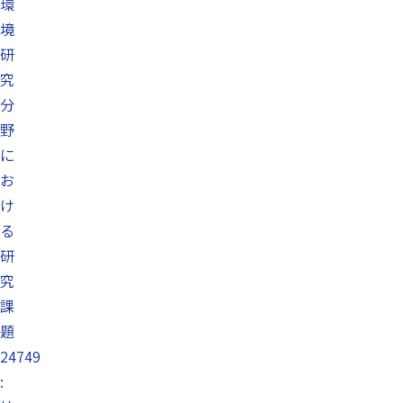
環
境
研
究
分
野
に
お
け
る
研
究
課
題
24749
: