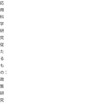
応
用
科
学
研
究
従
た
る
も
の：
政
策
研
究