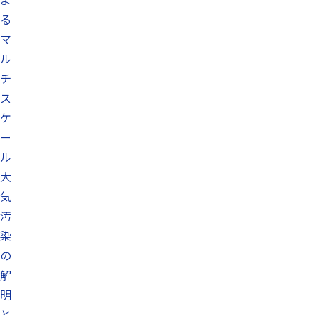
る
マ
ル
チ
ス
ケ
ー
ル
大
気
汚
染
の
解
明
と