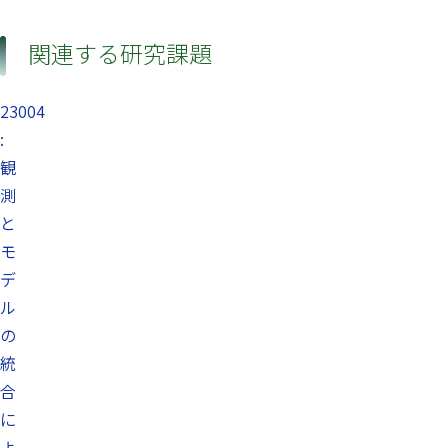
関連する研究課題
23004
:
観
測
と
モ
デ
ル
の
統
合
に
よ