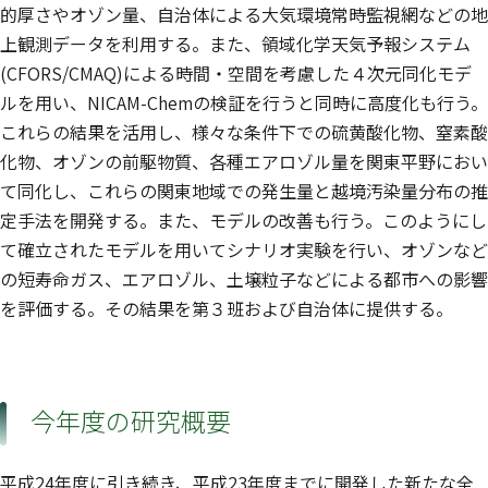
的厚さやオゾン量、自治体による大気環境常時監視網などの地
上観測データを利用する。また、領域化学天気予報システム
(CFORS/CMAQ)による時間・空間を考慮した４次元同化モデ
ルを用い、NICAM-Chemの検証を行うと同時に高度化も行う。
これらの結果を活用し、様々な条件下での硫黄酸化物、窒素酸
化物、オゾンの前駆物質、各種エアロゾル量を関東平野におい
て同化し、これらの関東地域での発生量と越境汚染量分布の推
定手法を開発する。また、モデルの改善も行う。このようにし
て確立されたモデルを用いてシナリオ実験を行い、オゾンなど
の短寿命ガス、エアロゾル、土壌粒子などによる都市への影響
を評価する。その結果を第３班および自治体に提供する。
今年度の研究概要
平成24年度に引き続き、平成23年度までに開発した新たな全