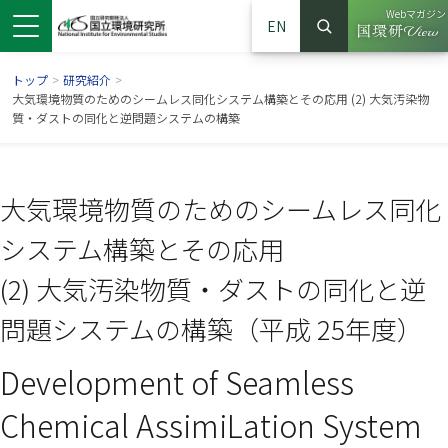
Webマガジン
EN
検索
（別ウイン
サイト内検索
トップ
>
研究紹介
>
大気環境物質のためのシームレス同化システム構築とその応用 (2) 大気汚染物
質・ダストの同化と逆問題システムの構築
大気環境物質のためのシームレス同化
システム構築とその応用
(2) 大気汚染物質・ダストの同化と逆
問題システムの構築（平成 25年度）
ンドウで開きます）
ウインドウで開きます）
別ウインドウで開きます）
Development of Seamless
Chemical AssimiLation System