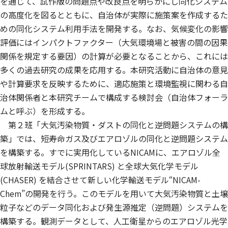
を通じて、試作版の問題点や改良点を明らかにし同化システム
の高度化を図るとともに、自治体が実際に施策案を作成するた
めの同化システム利用手法を開発する。なお、気候変化の影響
評価にはインパクトファクター（大気環境場と被害の間の因果
関係を規定する要因）の計算が必要となることから、これには
多くの過去研究の成果を応用する。本研究活動に自治体の意見
や計算要求を反映するために、適応施策と環境監視に関わる自
治体関係者と本研究チームで構成する検討会（自治体フォーラ
ムと呼ぶ）を形成する。
第２班「大気汚染物質・ダストの同化と逆問題システムの構
築」では、短寿命ガス及びエアロゾルの同化と逆問題システム
を構築する。すでに実用化しているNICAMに、エアロゾル全
球放射輸送モデル(SPRINTARS) と全球大気化学モデル
(CHASER) を結合させて新しい化学輸送モデル“NICAM-
Chem”の開発を行う。このモデルを用いて大気汚染物質と土壌
粒子などのデータ同化および発生源推定（逆問題）システムを
構築する。観測データとして、人工衛星からのエアロゾル光学