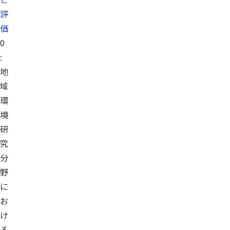
評
価
0
:
地
域
環
境
研
究
分
野
に
お
け
る