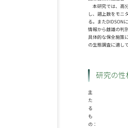
本研究では、高分解
し、遡上数をモニ
る。またDIDSO
情報から雌雄の判
具体的な保全施策
の生態調査に適し
研究の性
主
た
る
も
の：