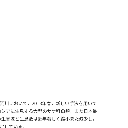
部の河川において，2013年春，新しい手法を用いて
ロシアに生息する大型のサケ科魚類，また日本最
の生息域と生息数は近年著しく縮小また減少し，
指定している。