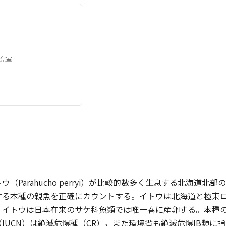
究室
（Parahucho perryi）が比較的数多く生息する北海道北
する本種の親魚を正確にカウントする。イトウは北海道と極東
。イトウは日本在来のサケ科魚類では唯一春に産卵する。本種
IUCN）は絶滅危惧種（CR），また環境省も絶滅危惧IB類に