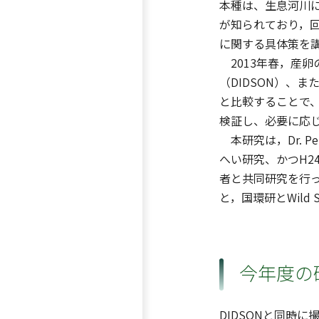
本種は、生息河川
が知られており，
に関する具体策を
2013年春，産
（DIDSON）、ま
と比較することで、
検証し、必要に応
本研究は，Dr. Pe
へい研究、かつH2
者と共同研究を行っ
と，国環研とWild 
今年度の
DIDSONと同時