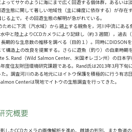
によってサケのように海にまで広く回遊する個体群，あるいは
回遊生態に関して著しい地域性（主に緯度に依存する）が存在
講じる上で，その回遊生態の解明が急がれている。
卵のために下流（汽水域）から遡上する親魚を，河川中流にある
た水中と陸上よりCCDカメラにより記録し（約３週間），過去（1991
長期的な生息数の推移を調べる（目的１）。同時にDIDSON
じて構造上の改良を提案する。さらに遊魚（釣り）の自粛時期
te S. Rand（Wild Salmon Center、米国オレゴン州
4年度住友財団環境研究課題である。Rand氏は2013年3月
た。調査河川のある地元にはイトウ保護を積極的に行う有志団
Salmon Centerは現地でイトウの生態調査を行ってきた。
研究概要
に撮影したCCDカメラの画像解析を進め、雌雄の判別、また魚道