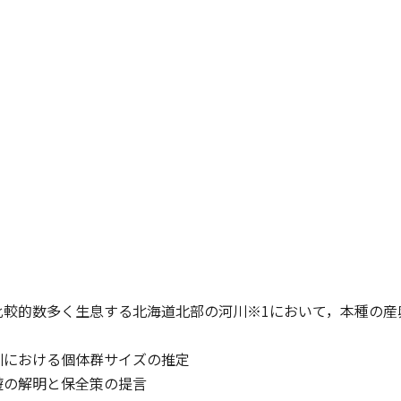
比較的数多く生息する北海道北部の河川※1において，本種の産
川における個体群サイズの推定
遊の解明と保全策の提言