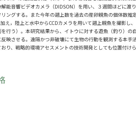
能音響ビデオカメラ（DIDSON）を用い、３週間ほどに渡り
タリングする。また今年の遡上数を過去の産卵親魚の個体数推
Nに加え，陸上と水中からCCDカメラを用いて遡上親魚を撮影し、
別を行う）。本研究結果から、イトウに対する遊魚（釣り）の
に反映させる。遠隔かつ非破壊にて生物の行動を観測する本手
ており、戦略的環境アセスメントの技術開発としても位置付け
格