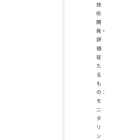
技
術
開
発・
評
価
従
た
る
も
の：
モ
ニ
タ
リ
ン