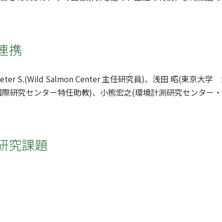
連携
Peter S.(Wild Salmon Center 主任研究員)、浅田 
国際研究センター特任助教)、小熊宏之(環境計測研究センター
研究課題