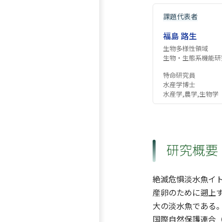
課題代表者
福島 路生
生物多様性領域
生物・生態系機能研
特命研究員
水産学博士
水産学,農学,生物学
研究概要
絶滅危惧淡水魚イトウ
産卵のために遡上
大の淡水魚である
国際自然保護連合（