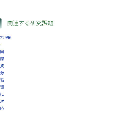
関連する研究課題
22996
:
国
際
資
源
循
環
に
対
応