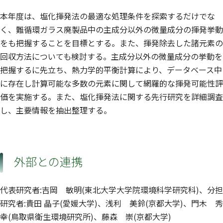
本年度は、塩化揮発法の最適な処理条件を探索するだけでな
く、難循環ガラス廃製品中の主成分以外の微量成分の揮発挙動
をも把握することを目標とする。また、揮発除去した諸元素の
回収方法についても検討する。主成分以外の微量成分の挙動を
把握するに先立ち、熱力学的平衡計算により、データベース中
に存在し計算可能な多数の元素に関して網羅的な揮発可能性評
価を実施する。また、塩化揮発法に関する先行研究を詳細調査
し、主要情報を抽出整理する。
外部との連携
代表研究者:吉岡 敏明(東北大学大学院環境科学研究科)、分担
研究者:貴田 晶子(愛媛大学)、浅利 美鈴(京都大学)、門木 秀
幸(鳥取県衛生環境研究所)、藤森 崇(京都大学)