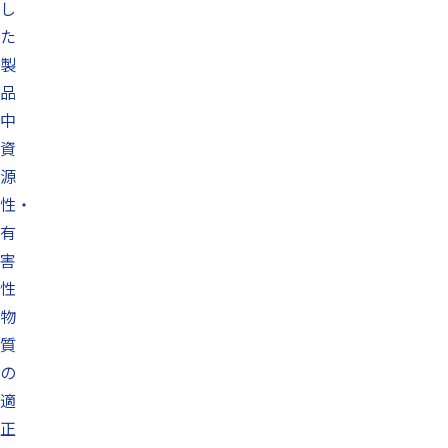
し
た
製
品
中
資
源
性・
有
害
性
物
質
の
適
正