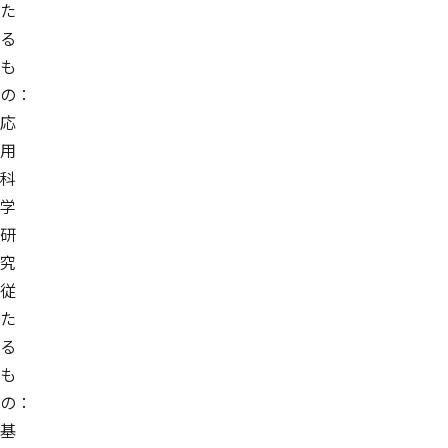
た
る
も
の：
応
用
科
学
研
究
従
た
る
も
の：
基