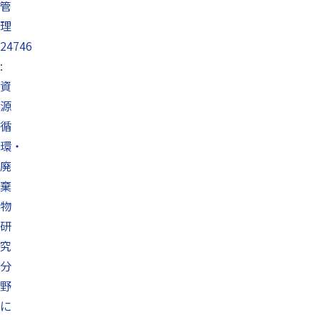
管
理
24746
:
資
源
循
環・
廃
棄
物
研
究
分
野
に