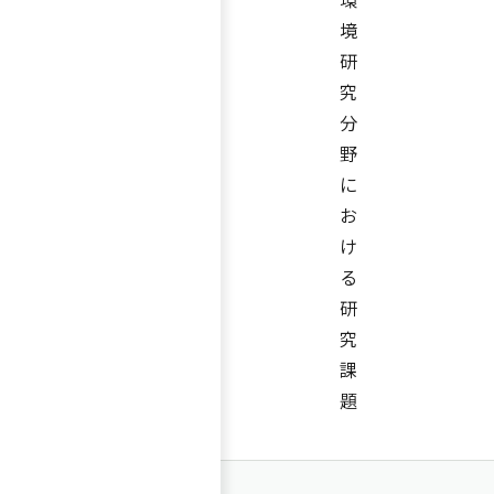
境
研
究
分
野
に
お
け
る
研
究
課
題