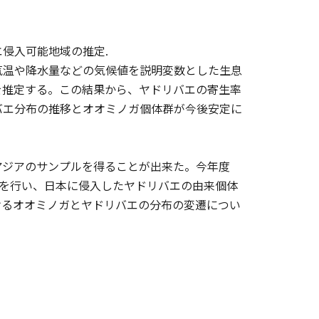
侵入可能地域の推定.
気温や降水量などの気候値を説明変数とした生息
を推定する。この結果から、ヤドリバエの寄生率
バエ分布の推移とオオミノガ個体群が今後安定に
アジアのサンプルを得ることが出来た。今年度
スを行い、日本に侵入したヤドリバエの由来個体
けるオオミノガとヤドリバエの分布の変遷につい