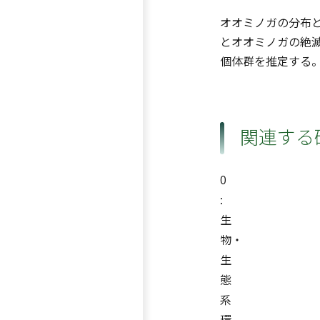
オオミノガの分布
とオオミノガの絶
個体群を推定する
関連する
0
:
生
物・
生
態
系
環