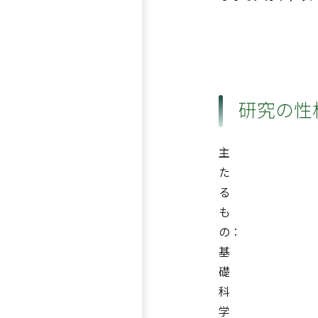
研究の性
主
た
る
も
の：
基
礎
科
学