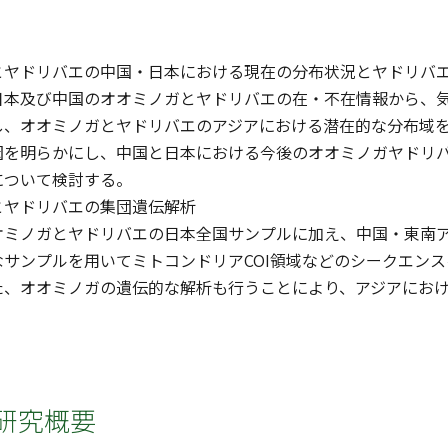
とヤドリバエの中国・日本における現在の分布状況とヤドリバエ
日本及び中国のオオミノガとヤドリバエの在・不在情報から、
し、オオミノガとヤドリバエのアジアにおける潜在的な分布域
因を明らかにし、中国と日本における今後のオオミノガヤドリ
について検討する。
とヤドリバエの集団遺伝解析
オミノガとヤドリバエの日本全国サンプルに加え、中国・東南
なサンプルを用いてミトコンドリアCOI領域などのシークエン
た、オオミノガの遺伝的な解析も行うことにより、アジアにお
研究概要