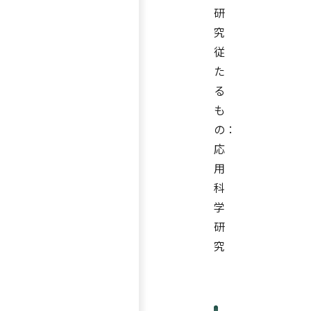
研
究
従
た
る
も
の：
応
用
科
学
研
究