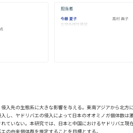
担当者
今藤 夏子
高村 典子
生物多様性領域
点
、侵入先の生態系に大きな影響を与える。東南アジアから北方に
侵入し、ヤドリバエの侵入によって日本のオオミノガ個体数は
されていない。本研究では、日本と中国におけるヤドリバエ現
バエの由来個体群を推定することを目標とする。