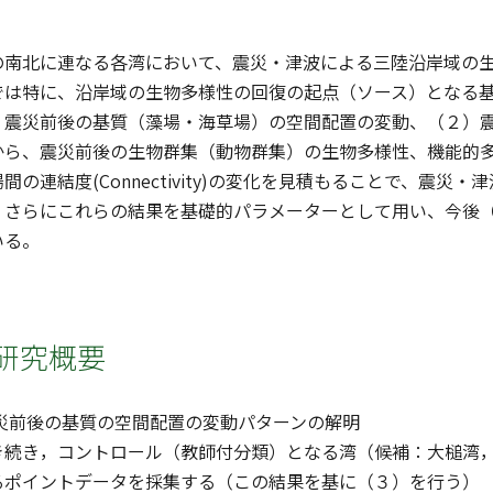
の南北に連なる各湾において、震災・津波による三陸沿岸域の
では特に、沿岸域の生物多様性の回復の起点（ソース）となる
）震災前後の基質（藻場・海草場）の空間配置の変動、（２）
から、震災前後の生物群集（動物群集）の生物多様性、機能的
間の連結度(Connectivity)の変化を見積もることで、震
。さらにこれらの結果を基礎的パラメーターとして用い、今後
いる。
研究概要
震災前後の基質の空間配置の変動パターンの解明
き続き，コントロール（教師付分類）となる湾（候補：大槌湾
るポイントデータを採集する（この結果を基に（３）を行う）