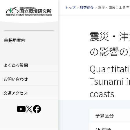
トップ
>
研究紹介
>
震災・津波による三
震災・津
採用案内
の影響の
よくある質問
Quantitati
Tsunami im
お問い合わせ
coasts
交通アクセス
（別ウインドウで開きます）
（別ウインドウで開きます）
（別ウインドウで開きます）
予算区分
AF 奨励