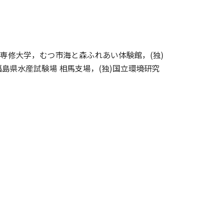
巻専修大学，むつ市海と森ふれあい体験館，(独)
県水産試験場 相馬支場，(独)国立環境研究