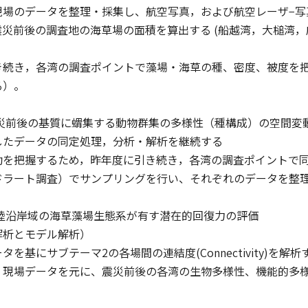
現場のデータを整理・採集し、航空写真，および航空レーザ−写
震災前後の調査地の海草場の面積を算出する (船越湾，大槌湾
．
き続き，各湾の調査ポイントで藻場・海草の種、密度、被度を
る）。
震災前後の基質に蝟集する動物群集の多様性（種構成）の空間変
したデータの同定処理，分析・解析を継続する
動を把握するため，昨年度に引き続き，各湾の調査ポイントで同
ドラート調査）でサンプリングを行い、それぞれのデータを整
三陸沿岸域の海草藻場生態系が有す潜在的回復力の評価
解析とモデル解析）
を基にサブテーマ2の各場間の連結度(Connectivity)を解析
、現場データを元に、震災前後の各湾の生物多様性、機能的多