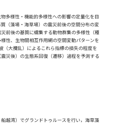
生物多様性・機能的多様性への影響の定量化を目
基質（藻場・海草場）の震災前後の空間分布の変
震災前後の基質に蝟集する動物群集の多様性（種
多様性、生物間相互作用網の空間変動パターンを
災・津波（大攪乱）によるこれら指標の損失の程度を
（震災後）の生態系回復（遷移）過程を予測する
，船越湾）でグランドトゥルースを行い，海草藻