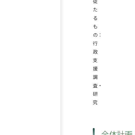
従
た
る
も
の：
行
政
支
援
調
査・
研
究
全体計画