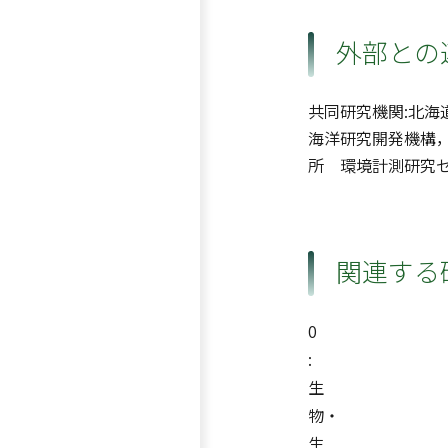
外部との
共同研究機関:北海
海洋研究開発機構，
所 環境計測研究
関連する
0
:
生
物・
生