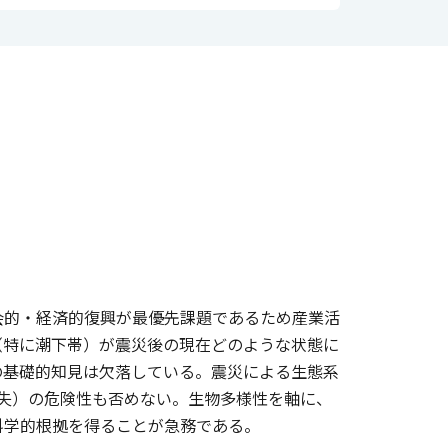
会的・経済的復興が最優先課題であるため産業活
（特に潮下帯）が震災後の現在どのような状態に
の基礎的知見は欠落している。震災による生態系
失）の危険性も否めない。生物多様性を軸に、
科学的根拠を得ることが急務である。