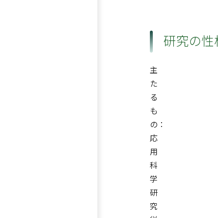
研究の性
主
た
る
も
の：
応
用
科
学
研
究