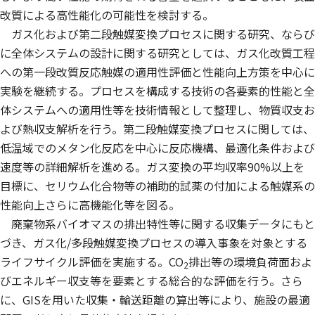
改質による高性能化の可能性を検討する。
ガス化および第二段触媒変換プロセスに関する研究、ならび
に全体システムの設計に関する研究としては、ガス化改質工程
への第一段改質反応触媒の適用性評価と性能向上方策を中心に
実験を継続する。プロセスを構成する技術の各要素的性能と全
体システムへの適用性等を技術情報として整理し、物質収支お
よび熱収支解析を行う。第二段触媒変換プロセスに関しては、
低温域でのメタン化反応を中心に反応機構、最適化条件および
速度等の詳細解析を進める。ガス変換の平均収率90%以上を
目標に、セリウム化合物等の補助的試薬の付加による触媒系の
性能向上さらに高機能化等を図る。
廃棄物系バイオマスの排出特性等に関する収集データにもと
づき、ガス化/多段触媒変換プロセスの導入事象を対象とする
ライフサイクル評価を実施する。CO
排出等の環境負荷面およ
2
びエネルギー収支等を要素とする総合的な評価を行う。さら
に、GISを用いた収集・輸送距離の算出等により、施設の最適