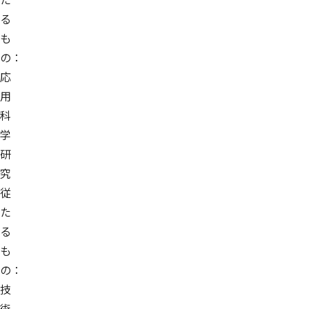
る
も
の：
応
用
科
学
研
究
従
た
る
も
の：
技
術