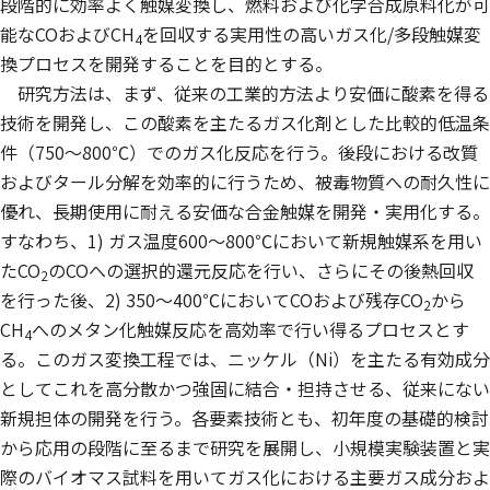
段階的に効率よく触媒変換し、燃料および化学合成原料化が可
能なCOおよびCH
を回収する実用性の高いガス化/多段触媒変
4
換プロセスを開発することを目的とする。
研究方法は、まず、従来の工業的方法より安価に酸素を得る
技術を開発し、この酸素を主たるガス化剤とした比較的低温条
件（750〜800℃）でのガス化反応を行う。後段における改質
およびタール分解を効率的に行うため、被毒物質への耐久性に
優れ、長期使用に耐える安価な合金触媒を開発・実用化する。
すなわち、1) ガス温度600〜800℃において新規触媒系を用い
たCO
のCOへの選択的還元反応を行い、さらにその後熱回収
2
を行った後、2) 350〜400℃においてCOおよび残存CO
から
2
CH
へのメタン化触媒反応を高効率で行い得るプロセスとす
4
る。このガス変換工程では、ニッケル（Ni）を主たる有効成分
としてこれを高分散かつ強固に結合・担持させる、従来にない
新規担体の開発を行う。各要素技術とも、初年度の基礎的検討
から応用の段階に至るまで研究を展開し、小規模実験装置と実
際のバイオマス試料を用いてガス化における主要ガス成分およ