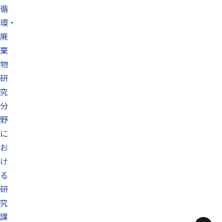
循
環・
廃
棄
物
研
究
分
野
に
お
け
る
研
究
課