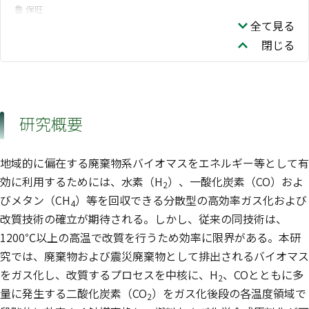
魯 保旺
全て見る
閉じる
研究概要
地域的に偏在する廃棄物系バイオマスをエネルギー等として有
効に利用するためには、水素（H
）、一酸化炭素（CO）およ
2
びメタン（CH
）等を回収できる分散型の高効率ガス化および
4
改質技術の確立が期待される。しかし、従来の同技術は、
1200℃以上の高温で改質を行うため効率に限界がある。本研
究では、廃棄物および震災廃棄物として排出されるバイオマス
をガス化し、改質するプロセスを中核に、H
、COとともに多
2
量に発生する二酸化炭素（CO
）をガス化後段の各温度領域で
2