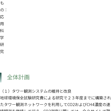
も
の：
応
用
科
学
研
究
全体計画
（１）タワー観測システムの維持と改良
地球環境保全試験研究費による研究で２３年度までに構築され
たタワー観測ネットワークを利用してCO2およびCH4濃度の連