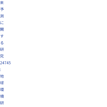
来
予
測
に
関
す
る
研
究
24745
:
地
球
環
境
研