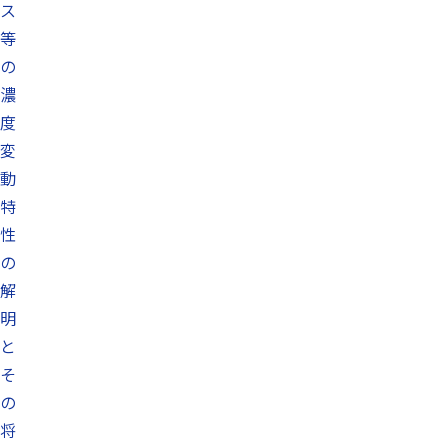
ス
等
の
濃
度
変
動
特
性
の
解
明
と
そ
の
将