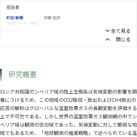
担当者
町田 敏暢
伊藤 昭彦
地球システム領域
全て見る
閉じる
研究概要
ロシア共和国のシベリア域の陸上生態系は気候変動の影響を顕
著にうけるため、この地域のCO2吸収・放出およびCH4放出の
応答の解析はグローバルな温室効果ガスの長期変動を評価する
上で不可欠である。しかし世界の温室効果ガス観測網の中でシ
ベリア域は観測の空白域であった。気候変動に対して脆弱な地
域でもあるため、「地球観測の推進戦略」で述べられている温