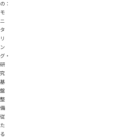
の：
モ
ニ
タ
リ
ン
グ・
研
究
基
盤
整
備
従
た
る