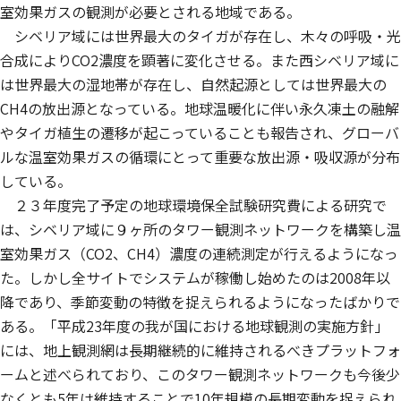
室効果ガスの観測が必要とされる地域である。
シベリア域には世界最大のタイガが存在し、木々の呼吸・光
合成によりCO2濃度を顕著に変化させる。また西シベリア域に
は世界最大の湿地帯が存在し、自然起源としては世界最大の
CH4の放出源となっている。地球温暖化に伴い永久凍土の融解
やタイガ植生の遷移が起こっていることも報告され、グローバ
ルな温室効果ガスの循環にとって重要な放出源・吸収源が分布
している。
２３年度完了予定の地球環境保全試験研究費による研究で
は、シベリア域に９ヶ所のタワー観測ネットワークを構築し温
室効果ガス（CO2、CH4）濃度の連続測定が行えるようになっ
た。しかし全サイトでシステムが稼働し始めたのは2008年以
降であり、季節変動の特徴を捉えられるようになったばかりで
ある。「平成23年度の我が国における地球観測の実施方針」
には、地上観測網は長期継続的に維持されるべきプラットフォ
ームと述べられており、このタワー観測ネットワークも今後少
なくとも5年は維持することで10年規模の長期変動を捉えられ