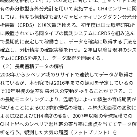
続観測を継続して行う。CO2測定に関しては、全９サイトで現
有の非分散型赤外分光計を用いて実施する。CH4センサーに関
しては、精度も信頼度も高いキャビィティリングダウン分光分
析装置（CRDS）と順次置き換える。初年度は国立環境研究所
に設置されている同タイプの観測システムにCRDSを組み込ん
で長期的に安定して稼働させ、データを確実に取得する手法を
確立し、分析精度の確認実験を行う。２年目以降は現地のシス
テムにCRDSを導入し、データ取得を開始する。
（２）長期蓄積データの解析
2008年からシベリア域の９サイトで連続してデータが取得さ
れているが、本研究では2016年までの観測を予定しているの
で10年規模の温室効果ガスの変動を捉えることができる。こ
の長期モニタリングにより、温暖化によって植生の育成期間が
伸びることによるCO2季節振幅の増加、森林火災面積の変動に
よるCO2およびCH4濃度の変動、2007年以降の全球規模での
CH4上昇へのシベリア湿地帯の寄与率に焦点を当ててデータ解
析を行う。観測した大気の履歴（フットプリント）を