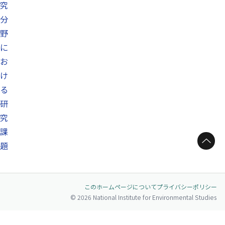
究
分
野
に
お
け
る
研
究
課
ページトップへ
題
このホームページについて
プライバシーポリシー
© 2026 National Institute for Environmental Studies