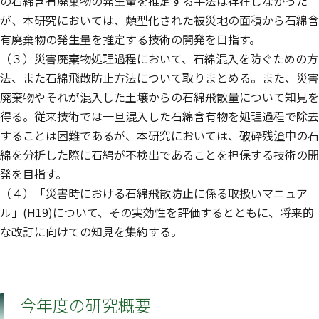
の石綿含有廃棄物の発生量を推定する手法は存在しなかった
が、本研究においては、類型化された被災地の面積から石綿含
有廃棄物の発生量を推定する技術の開発を目指す。
（３）災害廃棄物処理過程において、石綿混入を防ぐための方
法、また石綿飛散防止方法について取りまとめる。また、災害
廃棄物やそれが混入した土壌からの石綿飛散量について知見を
得る。従来技術では一旦混入した石綿含有物を処理過程で除去
することは困難であるが、本研究においては、破砕残渣中の石
綿を分析した際に石綿が不検出であることを担保する技術の開
発を目指す。
（４）「災害時における石綿飛散防止に係る取扱いマニュア
ル」(H19)について、その実効性を評価するとともに、将来的
な改訂に向けての知見を集約する。
今年度の研究概要