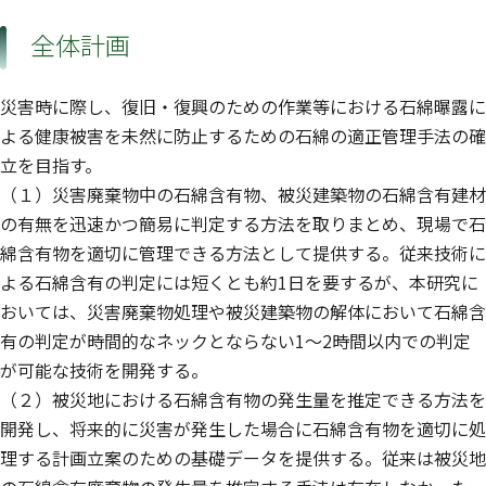
全体計画
災害時に際し、復旧・復興のための作業等における石綿曝露に
よる健康被害を未然に防止するための石綿の適正管理手法の確
立を目指す。
（１）災害廃棄物中の石綿含有物、被災建築物の石綿含有建材
の有無を迅速かつ簡易に判定する方法を取りまとめ、現場で石
綿含有物を適切に管理できる方法として提供する。従来技術に
よる石綿含有の判定には短くとも約1日を要するが、本研究に
おいては、災害廃棄物処理や被災建築物の解体において石綿含
有の判定が時間的なネックとならない1〜2時間以内での判定
が可能な技術を開発する。
（２）被災地における石綿含有物の発生量を推定できる方法を
開発し、将来的に災害が発生した場合に石綿含有物を適切に処
理する計画立案のための基礎データを提供する。従来は被災地