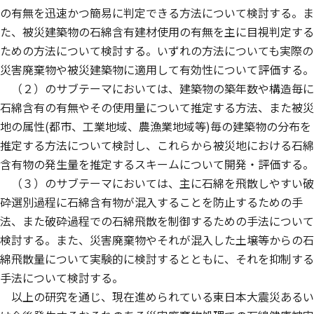
の有無を迅速かつ簡易に判定できる方法について検討する。ま
た、被災建築物の石綿含有建材使用の有無を主に目視判定する
ための方法について検討する。いずれの方法についても実際の
災害廃棄物や被災建築物に適用して有効性について評価する。
（２）のサブテーマにおいては、建築物の築年数や構造毎に
石綿含有の有無やその使用量について推定する方法、また被災
地の属性(都市、工業地域、農漁業地域等)毎の建築物の分布を
推定する方法について検討し、これらから被災地における石綿
含有物の発生量を推定するスキームについて開発・評価する。
（３）のサブテーマにおいては、主に石綿を飛散しやすい破
砕選別過程に石綿含有物が混入することを防止するための手
法、また破砕過程での石綿飛散を制御するための手法について
検討する。また、災害廃棄物やそれが混入した土壌等からの石
綿飛散量について実験的に検討するとともに、それを抑制する
手法について検討する。
以上の研究を通じ、現在進められている東日本大震災あるい