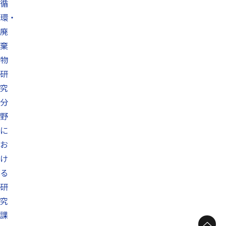
循
環・
廃
棄
物
研
究
分
野
に
お
け
る
研
究
課