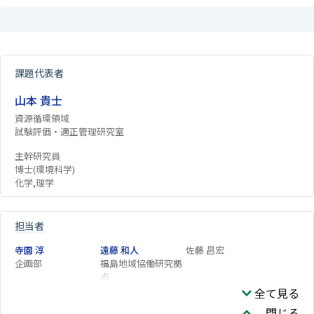
課題代表者
山本 貴士
資源循環領域
試験評価・適正管理研究室
主幹研究員
博士(環境科学)
化学,理学
担当者
寺園 淳
遠藤 和人
佐藤 昌宏
企画部
福島地域協働研究拠
点
全て見る
閉じる