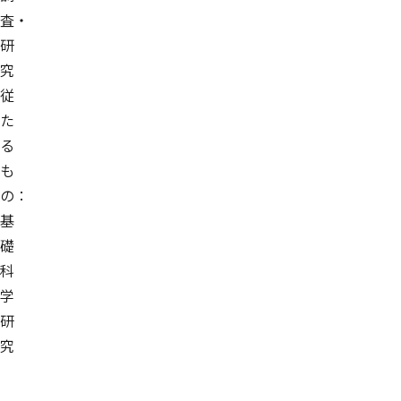
査・
研
究
従
た
る
も
の：
基
礎
科
学
研
究