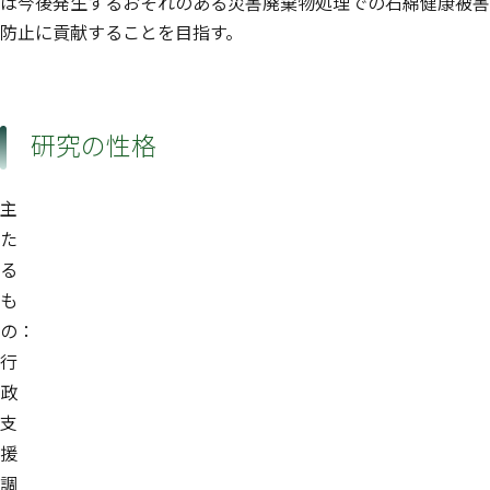
は今後発生するおそれのある災害廃棄物処理での石綿健康被害
防止に貢献することを目指す。
研究の性格
主
た
る
も
の：
行
政
支
援
調