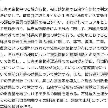
災害廃棄物中の石綿含有物、被災建築物の石綿含有建材の判定
法に関して、前年度に取りまとめた手法の現場適用から有効性
の評価や留意点等課題の抽出を行い、それぞれマニュアルとし
て整備を行う。偏光顕微鏡法による分析に関して、石綿含有基
準付近での分析結果の信頼性の検討を行う。被災地における石
綿含有物発生量推計手法の検討に関して、都市、港湾、工業、
農業といった類型化された地域毎の建築物の分布について検討
し、それぞれの地域について被災面積と建築物数との関係につ
いて整理し、。災害廃棄物処理過程での石綿混入防止、飛散防
止については、レベル3建材が混入していない災害廃棄物につ
いて事前分別等の効果について検討する。また、破砕選別過程
での石綿飛散について、集じん装置等を導入した場合の飛散低
減効果について検討する。石綿含有成形板の破砕実験と作業者
の曝露量を結びつけるモデルの開発を進める。石綿混入土壌か
らの石綿飛散量把握やその制御(湿潤化、飛散防止剤)について
実験的検討を行う。