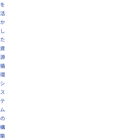
を
活
か
し
た
資
源
循
環
シ
ス
テ
ム
の
構
築