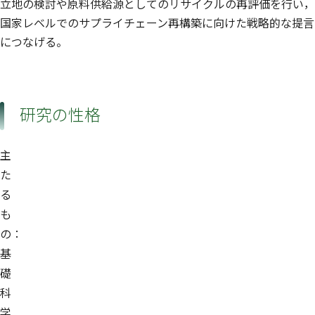
立地の検討や原料供給源としてのリサイクルの再評価を行い，
国家レベルでのサプライチェーン再構築に向けた戦略的な提言
につなげる。
研究の性格
主
た
る
も
の：
基
礎
科
学