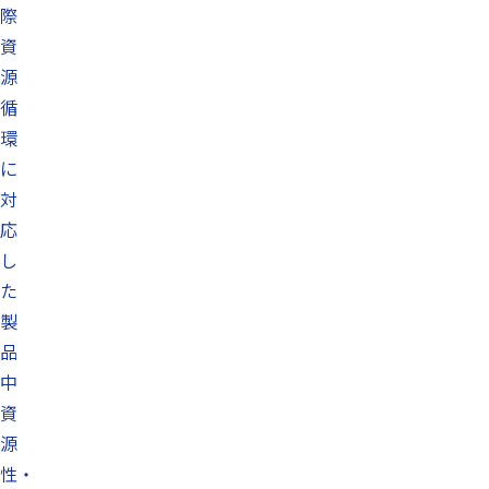
際
資
源
循
環
に
対
応
し
た
製
品
中
資
源
性・