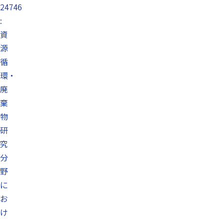
24746
:
資
源
循
環・
廃
棄
物
研
究
分
野
に
お
け