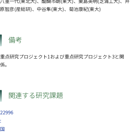
八重一代(東北大)、醍醐市朗(東大)、栗島英明(芝浦工大)、井
原智彦(産総研)、中谷隼(東大)、菊池康紀(東大)
備考
重点研究プロジェクト1および重点研究プロジェクト3と関
係。
関連する研究課題
22996
:
国