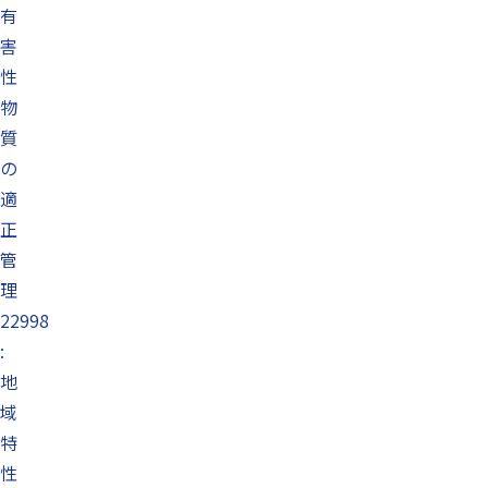
有
害
性
物
質
の
適
正
管
理
22998
:
地
域
特
性