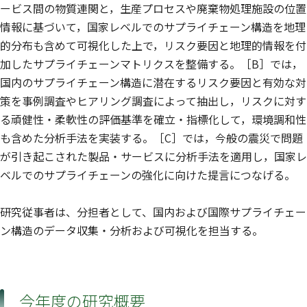
ービス間の物質連関と，生産プロセスや廃棄物処理施設の位置
情報に基づいて，国家レベルでのサプライチェーン構造を地理
的分布も含めて可視化した上で，リスク要因と地理的情報を付
加したサプライチェーンマトリクスを整備する。［B］では，
国内のサプライチェーン構造に潜在するリスク要因と有効な対
策を事例調査やヒアリング調査によって抽出し，リスクに対す
る頑健性・柔軟性の評価基準を確立・指標化して，環境調和性
も含めた分析手法を実装する。［C］では，今般の震災で問題
が引き起こされた製品・サービスに分析手法を適用し，国家レ
ベルでのサプライチェーンの強化に向けた提言につなげる。
研究従事者は、分担者として、国内および国際サプライチェー
ン構造のデータ収集・分析および可視化を担当する。
今年度の研究概要