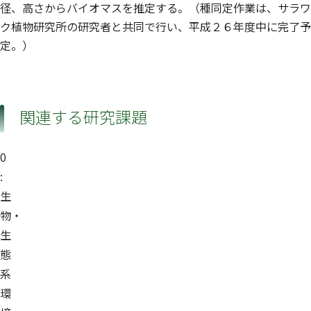
径、高さからバイオマスを推定する。（種同定作業は、サラワ
ク植物研究所の研究者と共同で行い、平成２６年度中に完了予
定。）
関連する研究課題
0
:
生
物・
生
態
系
環