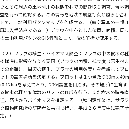
ウとその周辺の土地利用の状態を村での聞き取り調査、現地調
査を行って確認する。この情報を地域の航空写真と照らし合わ
せて、土地利用パタンマップを作成する。（航空写真の一部は
既に入手済みである。）プラウを中心とした位置、面積、周り
の土地利用パタンをGIS情報として、後の解析で使用する。
（２）プラウの植生・バイオマス調査：プラウの中の樹木の種
多様性に影響を与える要因（プラウの面積、孤立度（原生林ま
での距離）、周辺の植生、プラウの利用頻度）を考慮してプロ
ットの設置場所を決定する。プロットは１つ当たり30m x 40m
(0.12ha)を考えており、20個設置を目指す。その場所に生育す
る樹木の種と個体数のリストの作成を行う。また樹木の胸高直
径、高さからバイオマスを推定する。（種同定作業は、サラワ
ク植物研究所の研究者と共同で行い、平成２６年度中に完了予
定。）