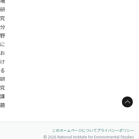
境
研
究
分
野
に
お
け
る
研
究
課
ページトップへ
題
このホームページについて
プライバシーポリシー
© 2026 National Institute for Environmental Studies