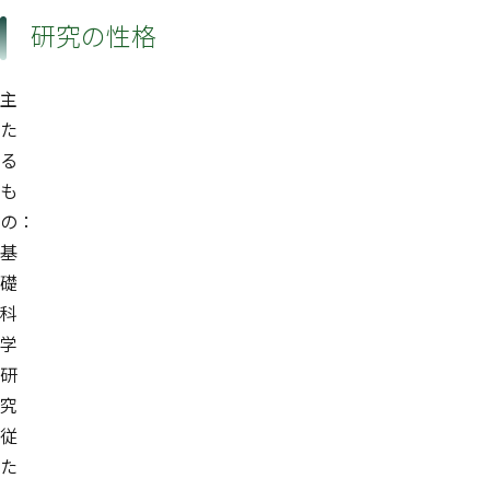
研究の性格
主
た
る
も
の：
基
礎
科
学
研
究
従
た