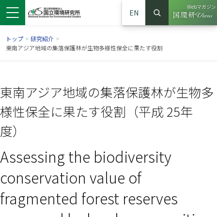
Webマガジン
EN
検索
（別ウイン
サイト内検索
トップ
>
研究紹介
>
東南アジア地域の集落保護林が生物多様性保全に果たす役割
東南アジア地域の集落保護林が生物多
様性保全に果たす役割（平成 25年
度）
Assessing the biodiversity
ンドウで開きます）
ウインドウで開きます）
別ウインドウで開きます）
conservation value of
fragmented forest reserves