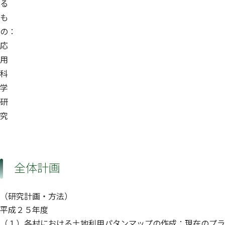
る
も
の：
応
用
科
学
研
究
全体計画
（研究計画・方法）
平成２５年度
（１）各村における土地利用パタンマップの作成：現在のプラ