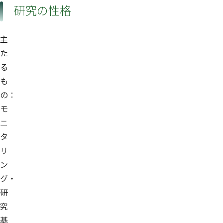
研究の性格
主
た
る
も
の：
モ
ニ
タ
リ
ン
グ・
研
究
基