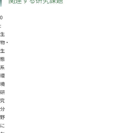
関連する研究課題
0
:
生
物・
生
態
系
環
境
研
究
分
野
に