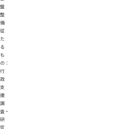
盤
整
備
従
た
る
も
の：
行
政
支
援
調
査・
研
究