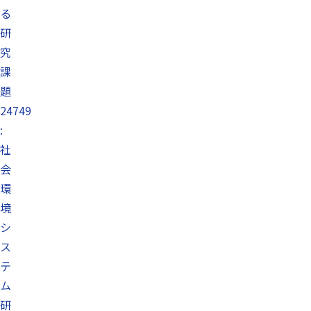
る
研
究
課
題
24749
:
社
会
環
境
シ
ス
テ
ム
研