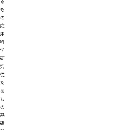
る
も
の：
応
用
科
学
研
究
従
た
る
も
の：
基
礎