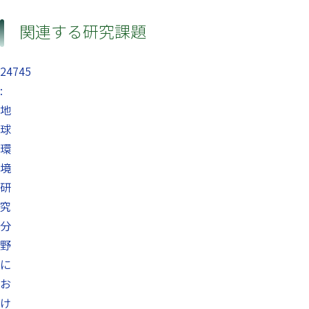
関連する研究課題
24745
:
地
球
環
境
研
究
分
野
に
お
け