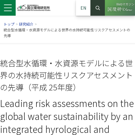
Webマガジン
EN
検索
（別ウイン
サイト内検索
トップ
>
研究紹介
>
統合型水循環・水資源モデルによる世界の水持続可能性リスクアセスメントの
先導
統合型水循環・水資源モデルによる世
界の水持続可能性リスクアセスメント
の先導（平成 25年度）
Leading risk assessments on the
ンドウで開きます）
ウインドウで開きます）
別ウインドウで開きます）
global water sustainability by an
integrated hyrological and