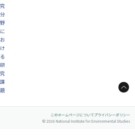
究
分
野
に
お
け
る
研
究
課
ページトップへ
題
このホームページについて
プライバシーポリシー
© 2026 National Institute for Environmental Studies