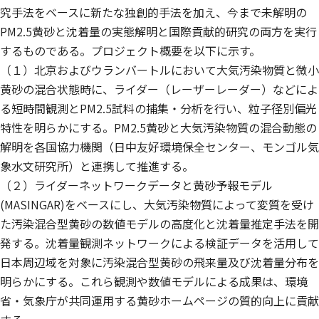
究手法をベースに新たな独創的手法を加え、今まで未解明の
PM2.5黄砂と沈着量の実態解明と国際貢献的研究の両方を実行
するものである。プロジェクト概要を以下に示す。
（１）北京およびウランバートルにおいて大気汚染物質と微小
黄砂の混合状態時に、ライダー（レーザーレーダー）などによ
る短時間観測とPM2.5試料の捕集・分析を行い、粒子径別偏光
特性を明らかにする。PM2.5黄砂と大気汚染物質の混合動態の
解明を各国協力機関（日中友好環境保全センター、モンゴル気
象水文研究所）と連携して推進する。
（２）ライダーネットワークデータと黄砂予報モデル
(MASINGAR)をベースにし、大気汚染物質によって変質を受け
た汚染混合型黄砂の数値モデルの高度化と沈着量推定手法を開
発する。沈着量観測ネットワークによる検証データを活用して
日本周辺域を対象に汚染混合型黄砂の飛来量及び沈着量分布を
明らかにする。これら観測や数値モデルによる成果は、環境
省・気象庁が共同運用する黄砂ホームページの質的向上に貢献