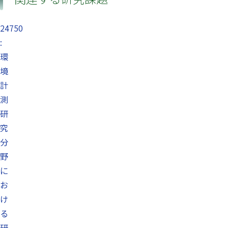
24750
:
環
境
計
測
研
究
分
野
に
お
け
る
研