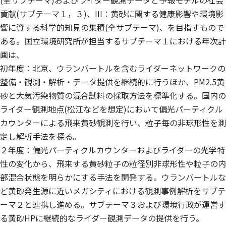
(全サブテーマ)およびライダー観測データと予報モデルの社会
貢献(サブテーマ１，３)、III：黄砂に関する健康影響や環境影
響に資する科学的知見の集積(全サブテーマ)、を目指すもので
ある。国立環境研究所が担当するサブテーマ１における年次計
画は、
初年度：北京、ウランバートルを含むライダーネットワークの
整備・観測・解析・データ提供を継続的に行うほか、PM2.5黄
砂と大気汚染物質の混合試料の採取方法を標準化する。国内の
ライダー観測地点(松江などを想定)において偏光パーティクル
カウンターによる飛来黄砂観測を行い、粒子毎の非球形性を測
定し解析手法を探る。
２年度：偏光パーティクルカウンターおよびライダーの光学特
性の変化から、飛来する黄砂粒子の粒径別非球形性や粒子の内
部混合状態を明らかにする手法を開発する。ウランバートルな
ど黄砂発生源に近いメガシティにおける観測事例解析をサブテ
ーマ２と連携し進める。サブテーマ３および環境行政が運営す
る黄砂HPに継続的なライダー観測データの提供を行う。