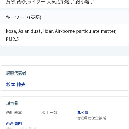
黄砂,黄砂,ライダー,大気汚染粒子,微小粒子
キーワード(英語)
kosa, Asian dust, lidar, Air-borne particulate matter,
PM2.5
課題代表者
杉本 伸夫
担当者
西川 雅高
松井 一郎
清水 厚
地域環境保全領域
西澤 智明
地球システム領域