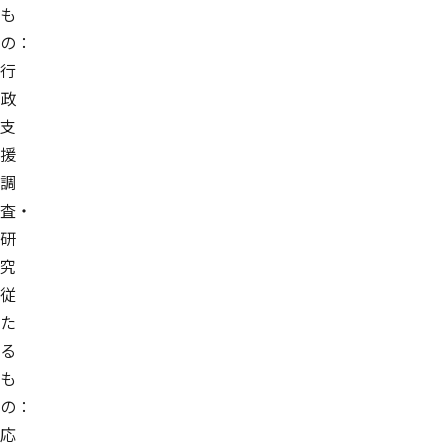
も
の：
行
政
支
援
調
査・
研
究
従
た
る
も
の：
応