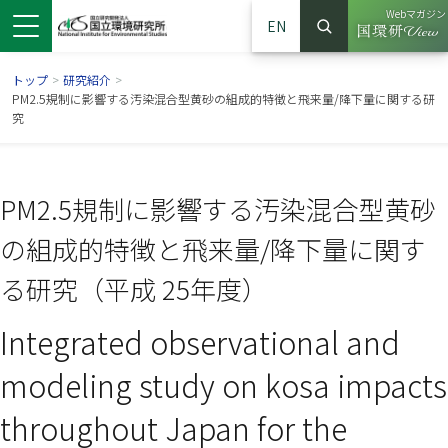
Webマガジン
EN
検索
（別ウイン
サイト内検索
トップ
>
研究紹介
>
PM2.5規制に影響する汚染混合型黄砂の組成的特徴と飛来量/降下量に関する研
究
PM2.5規制に影響する汚染混合型黄砂
の組成的特徴と飛来量/降下量に関す
る研究（平成 25年度）
Integrated observational and
ンドウで開きます）
ウインドウで開きます）
別ウインドウで開きます）
modeling study on kosa impacts
throughout Japan for the