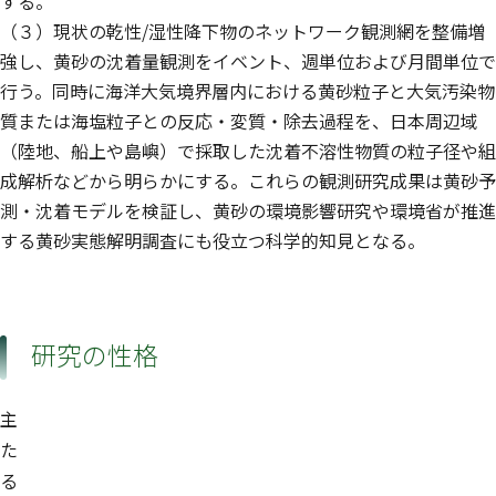
する。
（３）現状の乾性/湿性降下物のネットワーク観測網を整備増
強し、黄砂の沈着量観測をイベント、週単位および月間単位で
行う。同時に海洋大気境界層内における黄砂粒子と大気汚染物
質または海塩粒子との反応・変質・除去過程を、日本周辺域
（陸地、船上や島嶼）で採取した沈着不溶性物質の粒子径や組
成解析などから明らかにする。これらの観測研究成果は黄砂予
測・沈着モデルを検証し、黄砂の環境影響研究や環境省が推進
する黄砂実態解明調査にも役立つ科学的知見となる。
研究の性格
主
た
る