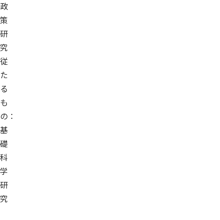
政
策
研
究
従
た
る
も
の：
基
礎
科
学
研
究