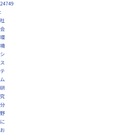
24749
:
社
会
環
境
シ
ス
テ
ム
研
究
分
野
に
お