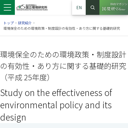
Webマガジン
EN
検索
（別ウイン
サイト内検索
トップ
>
研究紹介
>
環境保全のための環境政策・制度設計の有効性・あり方に関する基礎的研究
環境保全のための環境政策・制度設計
の有効性・あり方に関する基礎的研究
（平成 25年度）
Study on the effectiveness of
ンドウで開きます）
ウインドウで開きます）
別ウインドウで開きます）
environmental policy and its
design