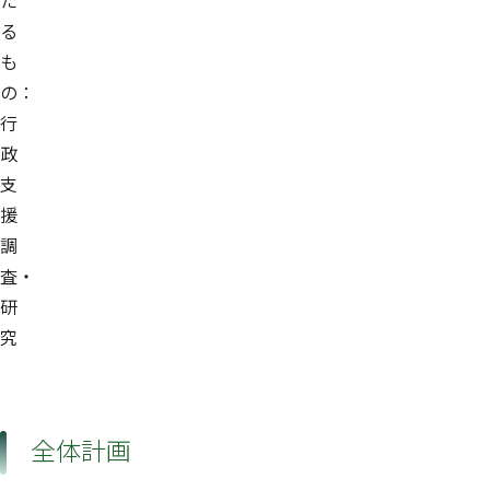
た
る
も
の：
行
政
支
援
調
査・
研
究
全体計画