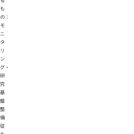
る
も
の：
モ
ニ
タ
リ
ン
グ・
研
究
基
盤
整
備
従