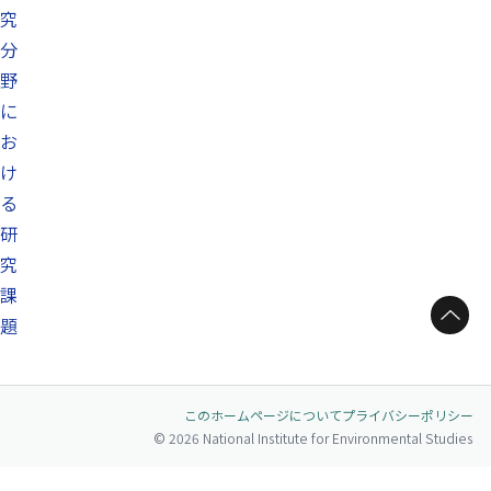
究
分
野
に
お
け
る
研
究
課
ページトップへ
題
このホームページについて
プライバシーポリシー
© 2026 National Institute for Environmental Studies