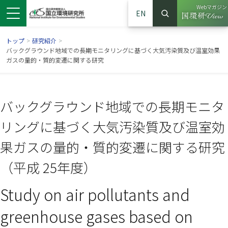
Webマガジン
EN
検索
（別ウイン
サイト内検索
トップ
>
研究紹介
>
バックグラウンド地域での長期モニタリングに基づく大気汚染質及び温室効果
ガスの量的・質的変遷に関する研究
バックグラウンド地域での長期モニタ
リングに基づく大気汚染質及び温室効
果ガスの量的・質的変遷に関する研究
（平成 25年度）
ンドウで開きます）
ウインドウで開きます）
別ウインドウで開きます）
Study on air pollutants and
greenhouse gases based on