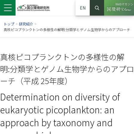
Webマガジン
EN
検索
（別ウイン
サイト内検索
トップ
>
研究紹介
>
真核ピコプランクトンの多様性の解明:分類学とゲノム生物学からのアプローチ
真核ピコプランクトンの多様性の解
明:分類学とゲノム生物学からのアプロ
ーチ（平成 25年度）
Determination on diversity of
ンドウで開きます）
ウインドウで開きます）
別ウインドウで開きます）
eukaryotic picoplankton: an
approach by taxonomy and