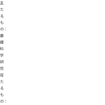
主
た
る
も
の：
基
礎
科
学
研
究
従
た
る
も
の：