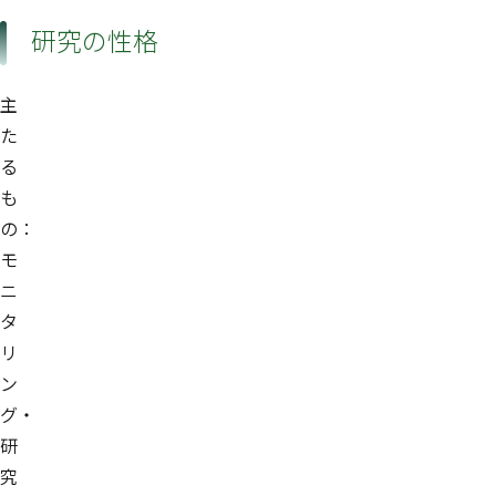
研究の性格
主
た
る
も
の：
モ
ニ
タ
リ
ン
グ・
研
究