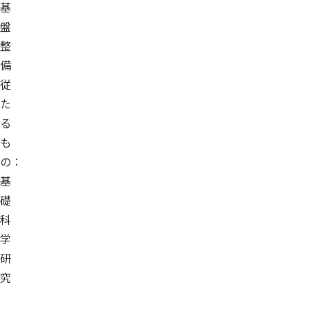
基
盤
整
備
従
た
る
も
の：
基
礎
科
学
研
究