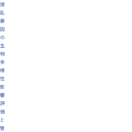
撹
乱
要
因
の
生
物
多
様
性
影
響
評
価
と
管