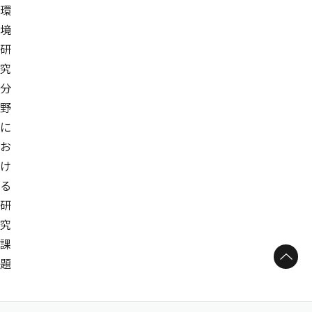
環
境
研
究
分
野
に
お
け
る
研
究
課
ページトップへ
題