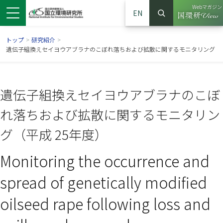
Webマガジン
EN
検索
（別ウイン
サイト内検索
トップ
>
研究紹介
>
遺伝子組換えセイヨウアブラナのこぼれ落ちおよび拡散に関するモニタリング
遺伝子組換えセイヨウアブラナのこぼ
れ落ちおよび拡散に関するモニタリン
グ（平成 25年度）
Monitoring the occurrence and
ンドウで開きます）
ウインドウで開きます）
別ウインドウで開きます）
spread of genetically modified
oilseed rape following loss and