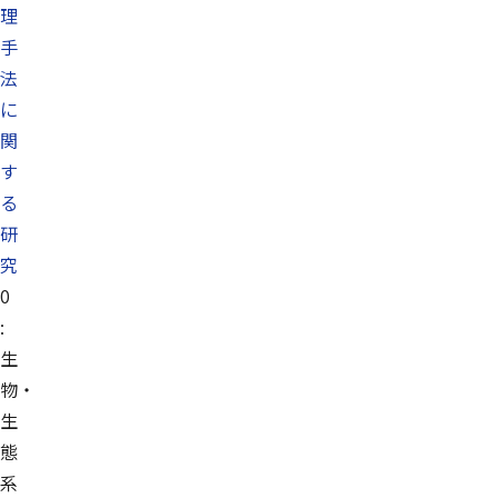
理
手
法
に
関
す
る
研
究
0
:
生
物・
生
態
系