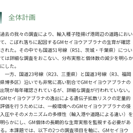
全体計画
過去の我々の調査により、輸入種子陸揚げ港周辺の道路におい
て、こぼれ落ちに起因するGMセイヨウアブラナの生育が確認
された。その中でも国道51号線（R51、茨城・千葉県）につい
ては詳細な調査をおこない、分布実態と個体数の減少を明らか
にした。
一方、国道23号線（R23、三重県）と国道3号線（R3、福岡
県博多区）沿いでも非常に高い割合でGMセイヨウアブラナの
出現が毎年確認されているが、詳細な調査が行われていない。
GMセイヨウアブラナの逸出による遺伝子拡散リスクの定量的
評価を行うためには、一般環境へのGMセイヨウアブラナの侵
入圧やそのメカニズムの多様性（輸入港や道路による違い）を
明らかにし、GM個体の長期的な生育実態を監視する必要があ
る。本課題では、以下の2つの調査項目を軸に、GMセイヨウ