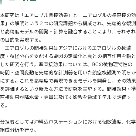
本研究は「エアロゾル間接効果」と「エアロゾルの準直接の効
果」の解明という２つの研究課題から構成され、先端的な観測
と高精度モデルの開発・計算を融合することにより、それぞれ
の目的を実現する。
エアロゾルの間接効果はアジアにおけるエアロゾルの数濃
度・粒径分布を支配する要因の定量化と雲との相互作用を軸と
した研究を行う。準直接効果については、BCの微物理特性の
時間・空間変動を先端的な計測器を用いた航空機観測で明らか
にする。これを高精度で再現できるモデルを開発し、その効果
を評価するという新たな方法で研究を実施する。間接効果・準
直接効果が降水量・雲量に及ぼす影響を領域モデルで評価す
る。
分担者としては沖縄辺戸ステーションにおける個数濃度、化学
組成分析を行う。