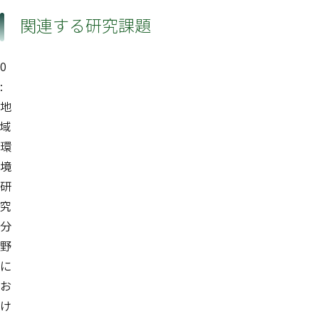
関連する研究課題
0
:
地
域
環
境
研
究
分
野
に
お
け