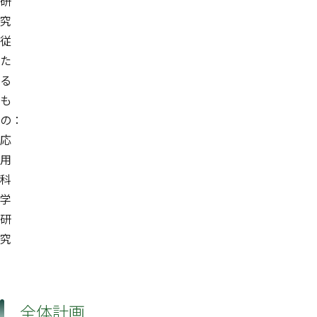
研
究
従
た
る
も
の：
応
用
科
学
研
究
全体計画