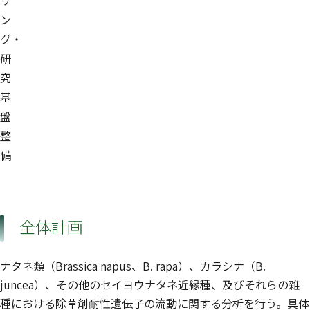
リ
ン
グ・
研
究
基
盤
整
備
全体計画
ナタネ類（Brassica napus、B. rapa）、カラシナ（B.
juncea）、その他のセイヨウナタネ近縁種、及びそれらの雑
種における除草剤耐性遺伝子の流動に関する分析を行う。具体