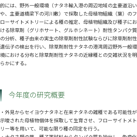
的には、野外一般環境（ナタネ輸入港の周辺地域の主要道沿い
や、主要道橋梁下の河川敷）で採取した母植物組織（葉）のフ
ローサイトメトリーによる種の推定、母植物組織及び種子にお
ける除草剤（グリホサート、グルホシネート）耐性タンパク質
の分析、種子由来の実生の除草剤耐性試験ならびに除草剤耐性
遺伝子の検出を行い、除草剤耐性ナタネの港湾周辺野外一般環
境における分布と除草剤耐性ナタネの近縁種との交雑状況を明
らかにする。
今年度の研究概要
・外見からセイヨウナタネと在来ナタネの雑種である可能性が
示唆された母植物個体を採取して生育させ、フローサイトメト
リー等を用いて、可能な限り種の同定を行う。
・ナタネ類の葉、種子等試料からタンパク質を抽出し、免疫化