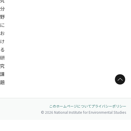
究
分
野
に
お
け
る
研
究
課
ページトップへ
題
このホームページについて
プライバシーポリシー
© 2026 National Institute for Environmental Studies