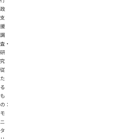
行
政
支
援
調
査・
研
究
従
た
る
も
の：
モ
ニ
タ