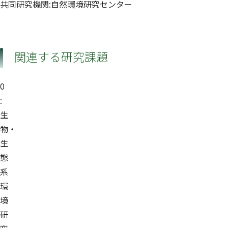
共同研究機関:自然環境研究センター
関連する研究課題
0
:
生
物・
生
態
系
環
境
研