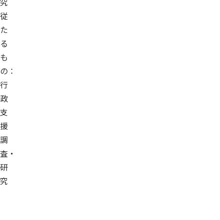
究
従
た
る
も
の：
行
政
支
援
調
査・
研
究