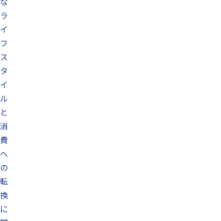
な
ラ
イ
フ
ス
タ
イ
ル
と
消
費
へ
の
転
換
に