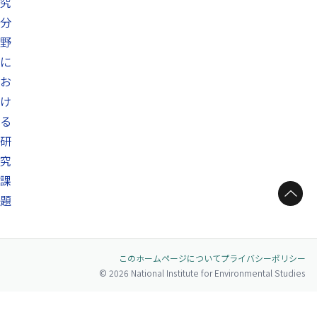
究
分
野
に
お
け
る
研
究
課
ページトップへ
題
このホームページについて
プライバシーポリシー
© 2026 National Institute for Environmental Studies