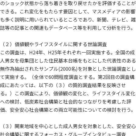
のショック状態から落ち着きを取り戻せたかを評価することが
できる。これ変化をもたらす要因として、マスメディアの影響
も多く説明に用いられているところであり、新聞、テレビ、雑
誌等の記事との関連もデータベース等を利用して分析を行う。
（２）価値観やライフスタイルに関する世論調査
この調査は、H24年、H25年それぞれ一回実施する。全国の成
人男女を母集団とした住民基本台帳をもとにした代表性のある
無作為抽出されたサンプル(2000名)を対象とした世論調査とし
て実施する。（全体で60問程度調査とする。第2回目の調査構
成にあたっては、以下の（３）の質的調査結果を反映させ
る。）この調査により、価値観の変化と、ライフスタイル変化
への検討、低炭素社会構築と社会的なつながりを考慮した評
価、安全安心社会構築との両立可能性についての検討を行う。
（３）関東地域を中心とした成人男女を対象とした、安全安心
社会構築に関するフォーカス・グループインタビュー調査