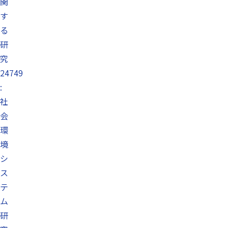
関
す
る
研
究
24749
:
社
会
環
境
シ
ス
テ
ム
研