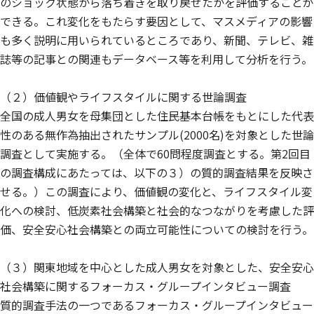
のショック状態から落ち着きを取り戻せたかを評価することが
できる。これ変化をもたらす要因として、マスメディアの影響
も多く説明に用いられているところであり、新聞、テレビ、雑
誌等の記事との関連もデータベース等を利用して分析を行う。
（２）価値観やライフスタイルに関する世論調査
全国の成人男女を母集団とした住民基本台帳をもとにした代表
性のある無作為抽出されたサンプル(2000名)を対象とした世論
調査として実施する。（全体で60問程度調査とする。第2回目
の調査構成にあたっては、以下の３）の質的調査結果を反映さ
せる。）この調査により、価値観の変化と、ライフスタイル変
化への検討、低炭素社会構築と社会的なつながりを考慮した評
価、安全安心社会構築との両立可能性についての検討を行う。
（３）関東地域を中心とした成人男女を対象とした、安全安心
社会構築に関するフォーカス・グループインタビュー調査
質的調査手法の一つであるフォーカス・グループインタビュー