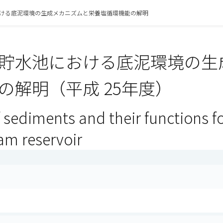
ける底泥環境の生成メカニズムと栄養塩循環機能の解明
貯水池における底泥環境の生
の解明（平成 25年度）
 sediments and their functions fo
am reservoir