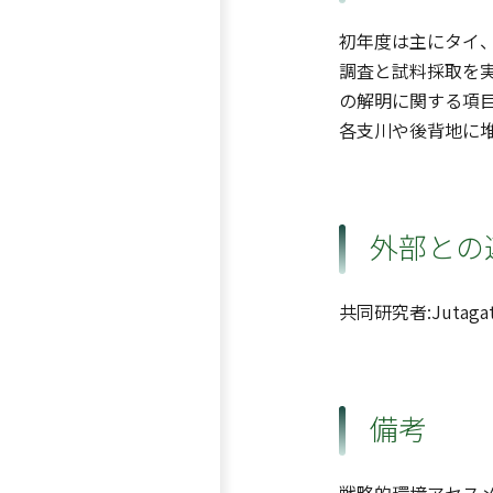
初年度は主にタイ
調査と試料採取を
の解明に関する項
各支川や後背地に
外部との
共同研究者:Jutagate, 
備考