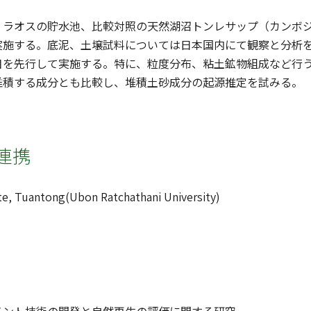
、ラオスの貯水池、比較対照の天然湖沼トンレサップ（カンボ
実施する。底泥、土壌試料については日本国内にて観察と分析
目を先行して実施する。特に、粒度分布、粘土鉱物組成など行
堆積する成分とも比較し、堆積土砂成分の起源推定を試みる。
連携
Tuantong(Ubon Ratchathani University)