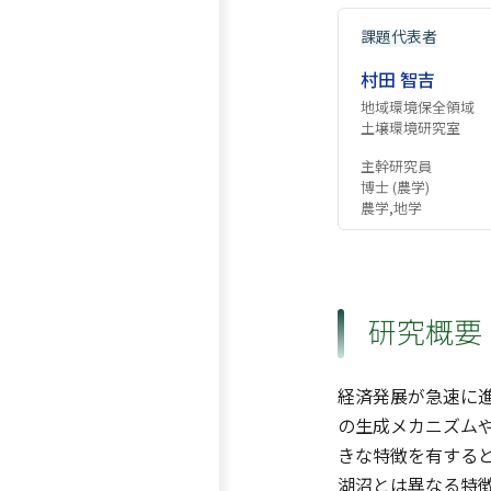
課題代表者
村田 智吉
地域環境保全領域
土壌環境研究室
主幹研究員
博士 (農学)
農学,地学
研究概要
経済発展が急速に
の生成メカニズム
きな特徴を有する
湖沼とは異なる特