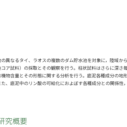
徴の異なるタイ、ラオスの複数のダム貯水池を対象に，陸域か
後コア試料）の採取とその観察を行う。柱状試料はさらに深さ
有機物含量とその形態に関する分析を行う。底泥各種成分の地
また、底泥中のリン酸の可給化におよぼす各種成分との関係性
研究概要