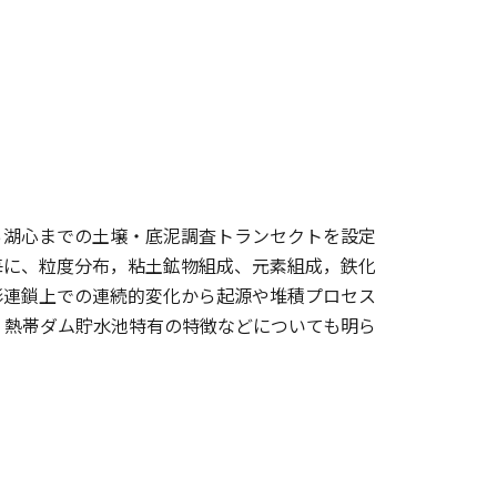
ら湖心までの土壌・底泥調査トランセクトを設定
毎に、粒度分布，粘土鉱物組成、元素組成，鉄化
形連鎖上での連続的変化から起源や堆積プロセス
，熱帯ダム貯水池特有の特徴などについても明ら