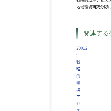
戦略的環境アセス
地域環境研究分野
関連する
23012
:
戦
略
的
環
境
ア
セ
ス