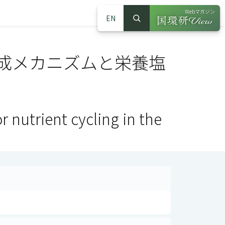
Webマガジン
EN
検索
（別ウインドウで
サイト内検索
成メカニズムと栄養塩
r nutrient cycling in the