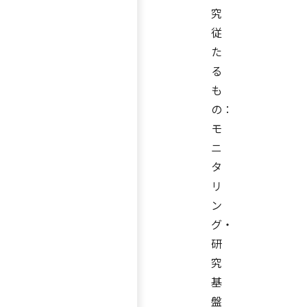
究
従
た
る
も
の：
モ
ニ
タ
リ
ン
グ・
研
究
基
盤