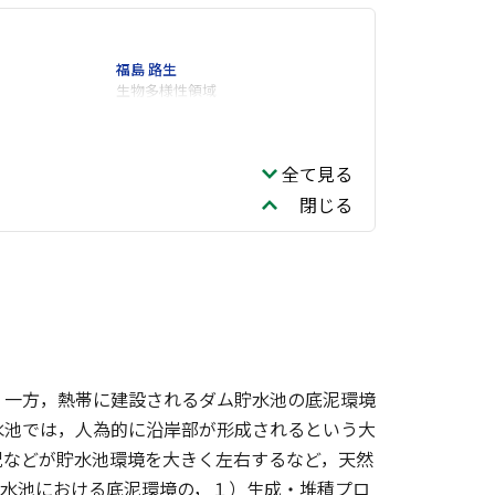
福島 路生
生物多様性領域
全て見る
閉じる
。一方，熱帯に建設されるダム貯水池の底泥環境
水池では，人為的に沿岸部が形成されるという大
況などが貯水池環境を大きく左右するなど，天然
貯水池における底泥環境の，１）生成・堆積プロ