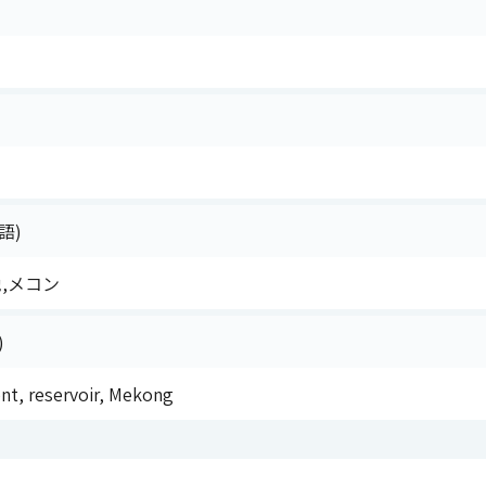
語)
池,メコン
)
ent, reservoir, Mekong