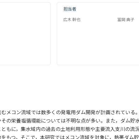
担当者
広木 幹也
冨岡 典子
進むメコン流域では数多くの発電用ダム開発が計画されている
やその栄養塩循環能については不明な点が多い。また，ダム貯
とともに，集水域内の過去の土地利用形態や主要流入支川の流
徴をもつ。そこで，本研究ではメコン流域を対象に，熱帯ダム