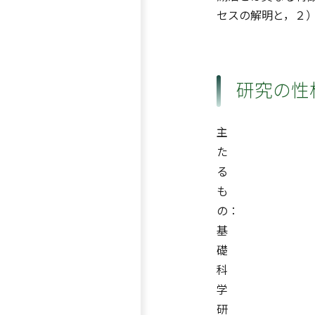
セスの解明と，２
研究の性
主
た
る
も
の：
基
礎
科
学
研