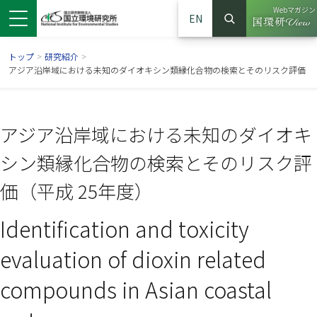
Webマガジン
EN
検索
（別ウイン
サイト内検索
トップ
>
研究紹介
>
アジア沿岸域における未知のダイオキシン類縁化合物の検索とそのリスク評価
アジア沿岸域における未知のダイオキ
シン類縁化合物の検索とそのリスク評
価（平成 25年度）
Identification and toxicity
ンドウで開きます）
ウインドウで開きます）
別ウインドウで開きます）
evaluation of dioxin related
compounds in Asian coastal