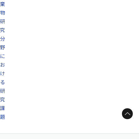
棄
物
研
究
分
野
に
お
け
る
研
究
課
ページトップへ
題