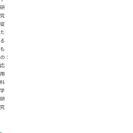
研
究
従
た
る
も
の：
応
用
科
学
研
究