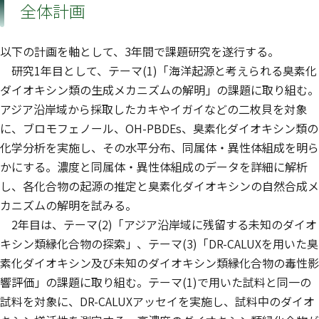
全体計画
以下の計画を軸として、3年間で課題研究を遂行する。
研究1年目として、テーマ(1)「海洋起源と考えられる臭素化
ダイオキシン類の生成メカニズムの解明」の課題に取り組む。
アジア沿岸域から採取したカキやイガイなどの二枚貝を対象
に、ブロモフェノール、OH-PBDEs、臭素化ダイオキシン類の
化学分析を実施し、その水平分布、同属体・異性体組成を明ら
かにする。濃度と同属体・異性体組成のデータを詳細に解析
し、各化合物の起源の推定と臭素化ダイオキシンの自然合成メ
カニズムの解明を試みる。
2年目は、テーマ(2)「アジア沿岸域に残留する未知のダイオ
キシン類縁化合物の探索」、テーマ(3)「DR-CALUXを用いた臭
素化ダイオキシン及び未知のダイオキシン類縁化合物の毒性影
響評価」の課題に取り組む。テーマ(1)で用いた試料と同一の
試料を対象に、DR-CALUXアッセイを実施し、試料中のダイオ