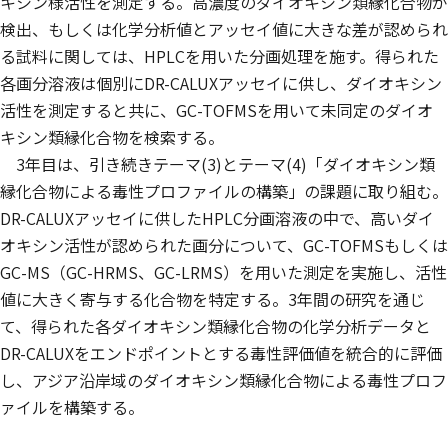
キシン様活性を測定する。高濃度のダイオキシン類縁化合物が
検出、もしくは化学分析値とアッセイ値に大きな差が認められ
る試料に関しては、HPLCを用いた分画処理を施す。得られた
各画分溶液は個別にDR-CALUXアッセイに供し、ダイオキシン
活性を測定すると共に、GC-TOFMSを用いて未同定のダイオ
キシン類縁化合物を検索する。
3年目は、引き続きテーマ(3)とテーマ(4)「ダイオキシン類
縁化合物による毒性プロファイルの構築」の課題に取り組む。
DR-CALUXアッセイに供したHPLC分画溶液の中で、高いダイ
オキシン活性が認められた画分について、GC-TOFMSもしくは
GC-MS（GC-HRMS、GC-LRMS）を用いた測定を実施し、活性
値に大きく寄与する化合物を特定する。3年間の研究を通じ
て、得られた各ダイオキシン類縁化合物の化学分析データと
DR-CALUXをエンドポイントとする毒性評価値を統合的に評価
し、アジア沿岸域のダイオキシン類縁化合物による毒性プロフ
ァイルを構築する。