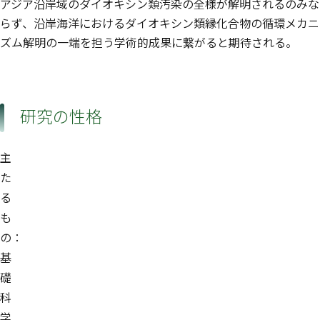
アジア沿岸域のダイオキシン類汚染の全様が解明されるのみな
らず、沿岸海洋におけるダイオキシン類縁化合物の循環メカニ
ズム解明の一端を担う学術的成果に繋がると期待される。
研究の性格
主
た
る
も
の：
基
礎
科
学