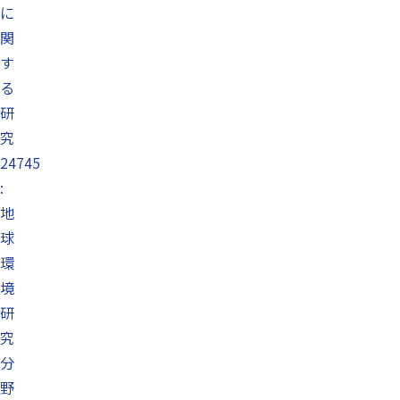
に
関
す
る
研
究
24745
:
地
球
環
境
研
究
分
野