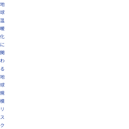
地
球
温
暖
化
に
関
わ
る
地
球
規
模
リ
ス
ク