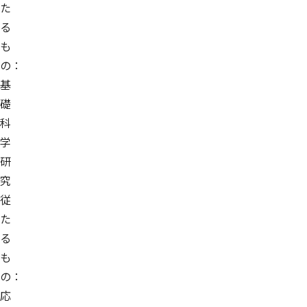
た
る
も
の：
基
礎
科
学
研
究
従
た
る
も
の：
応