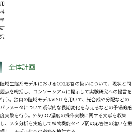
用
科
学
研
究
全体計画
陸域生態系モデルにおけるCO2応答の扱いについて、現状と問
題点を総括し、コンソーシアムに提示して実験研究への提言を
行う。独自の陸域モデルVISITを用いて、光合成や分配などの
パラメータについて疑似的な長期変化を与えるなどの予備的感
度実験を行う。外気CO2濃度の操作実験に関する文献を収集
し、メタ分析を実施して植物機能タイプ間の応答性の違いを把
握し、モデル化への道筋を検討する。