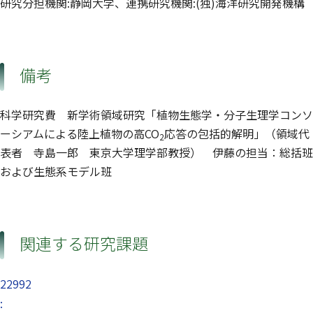
研究分担機関:静岡大学、連携研究機関:(独)海洋研究開発機構
備考
科学研究費 新学術領域研究「植物生態学・分子生理学コンソ
ーシアムによる陸上植物の高CO
応答の包括的解明」（領域代
2
表者 寺島一郎 東京大学理学部教授） 伊藤の担当：総括班
および生態系モデル班
関連する研究課題
22992
: