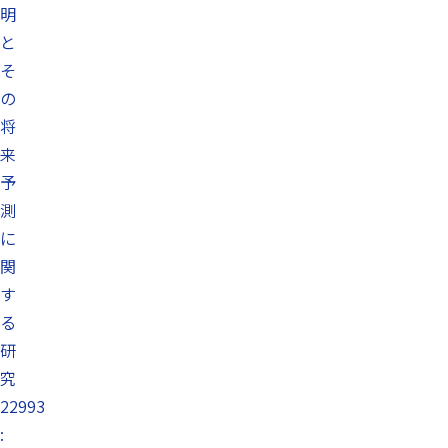
明
と
そ
の
将
来
予
測
に
関
す
る
研
究
22993
: