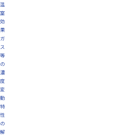
温
室
効
果
ガ
ス
等
の
濃
度
変
動
特
性
の
解