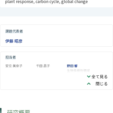
plant response, carbon cycle, global change
課題代表者
伊藤 昭彦
担当者
安立 美奈子
千田 昌子
野田 響
生物多様性領域
全て見る
閉じる
研究概要