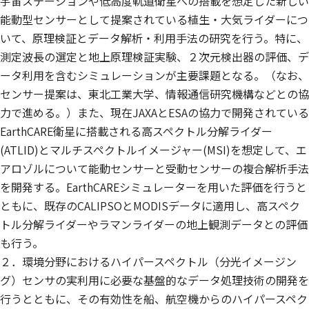
宇宙ステーションや低高度軌道衛星への搭載を想定した新しい
能動型センサーとして提案されている植生・大気ライダーにつ
いて、原理検証とデータ解析・利用手法の研究を行う。特に、
測定波長の選定と地上原理検証実験、２次元検出器の評価、デ
ータ利用を含むシミュレーションが主要課題となる。（なお、
センサー提案は、東北工業大学、情報通信研究機構などとの協
力で進める。）また、現在JAXAとESAの協力で開発されている
EarthCARE衛星に搭載される高スペクトル分解ライダー
(ATLID)とマルチスペクトルイメージャー(MSI)を想定して、エ
アロゾルについて能動センサーと受動センサーの複合解析手法
を開発する。EarthCAREシミュレーターを用いた評価を行うと
ともに、既存のCALIPSOとMODISデータに適用し、高スペク
トル分解ライダーやラマンライダーの地上観測データとの評価
も行う。
２．環境分野におけるハイパースペクトル（分光イメージン
グ）センサの実利用に必要な基盤的なデータ処理技術の開発を
行うとともに、その有効性を船、航空機からのハイパースペク