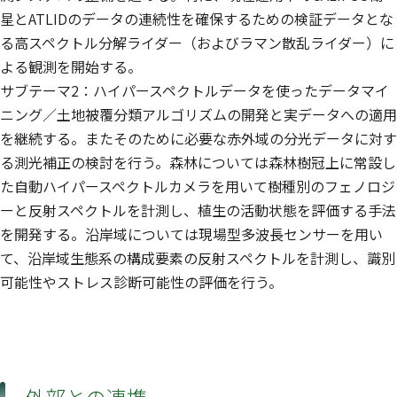
星とATLIDのデータの連続性を確保するための検証データとな
る高スペクトル分解ライダー（およびラマン散乱ライダー）に
よる観測を開始する。
サブテーマ2：ハイパースペクトルデータを使ったデータマイ
ニング／土地被覆分類アルゴリズムの開発と実データへの適用
を継続する。またそのために必要な赤外域の分光データに対す
る測光補正の検討を行う。森林については森林樹冠上に常設し
た自動ハイパースペクトルカメラを用いて樹種別のフェノロジ
ーと反射スペクトルを計測し、植生の活動状態を評価する手法
を開発する。沿岸域については現場型多波長センサーを用い
て、沿岸域生態系の構成要素の反射スペクトルを計測し、識別
可能性やストレス診断可能性の評価を行う。