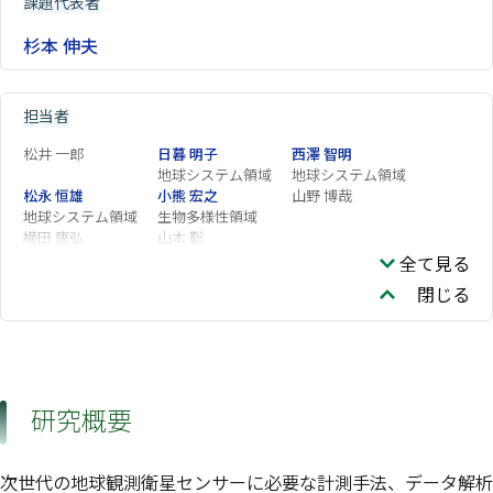
課題代表者
杉本 伸夫
担当者
松井 一郎
日暮 明子
西澤 智明
地球システム領域
地球システム領域
松永 恒雄
小熊 宏之
山野 博哉
地球システム領域
生物多様性領域
横田 康弘
山本 聡
全て見る
閉じる
研究概要
次世代の地球観測衛星センサーに必要な計測手法、データ解析