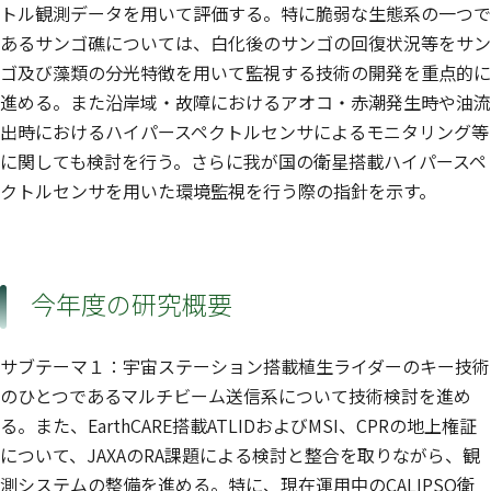
トル観測データを用いて評価する。特に脆弱な生態系の一つで
あるサンゴ礁については、白化後のサンゴの回復状況等をサン
ゴ及び藻類の分光特徴を用いて監視する技術の開発を重点的に
進める。また沿岸域・故障におけるアオコ・赤潮発生時や油流
出時におけるハイパースペクトルセンサによるモニタリング等
に関しても検討を行う。さらに我が国の衛星搭載ハイパースペ
クトルセンサを用いた環境監視を行う際の指針を示す。
今年度の研究概要
サブテーマ１：宇宙ステーション搭載植生ライダーのキー技術
のひとつであるマルチビーム送信系について技術検討を進め
る。また、EarthCARE搭載ATLIDおよびMSI、CPRの地上権証
について、JAXAのRA課題による検討と整合を取りながら、観
測システムの整備を進める。特に、現在運用中のCALIPSO衛