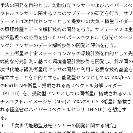
手法の開発を目的とし、能動分光センサーおよびハイパースペ
クトルセンサーに関する２つのサブテーマの研究を行う。サブ
テーマ１は次世代センサーとして提案中の大気・植生ライダー
の原理検証とデータ解析技術の開発を行う。サブテーマ２は生
態系監視への応用を狙ったハイパースペクトル（分光イメージ
ング）センサーのデータ解析技術の開発と評価を行う。
人工衛星や宇宙ステーションからの環境計測を目的として先
端的な分光計測に基づく環境遠隔計測技術を開発し、我が国の
次世代地球観測衛星用センサの開発と利用に必要な技術基盤を
確立することを目的とする。能動型センサとしてはJAXA/ESA
のEarthCARE衛星に搭載される高スペクトル分解ライダー
（ATLID）を、受動型センサとしては同衛星に搭載されるマル
チスペクトルイメージャ（MSI)とJAXAのALOS-3衛星に搭載さ
れる経産省のハイパースペクトルセンサ（HISUI）を想定す
る。
１．「次世代能動型分光センサーの開発に関する研究」