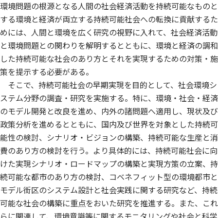
環境問題の根源となる人間の社会経済活動を持続可能なものと
する環境と経済が両立する持続可能社会への転換に貢献するた
めには、人間と環境を広く研究の視野に入れて、社会経済活動
と環境問題との関わりを解明するとともに、環境と経済の調和
した持続可能な社会のあり方とそれを実現するための対策・施
策を提示する必要がある。
そこで、持続可能社会の早期実現を目的として、社会環境シ
ステム分野の調査・研究を実施する。特に、環境・社会・経済
のモデル開発と改良を進め、内外の諸問題へ適用し、現状及び
政策分析を進めるとともに、国内及び世界を対象とした持続可
能性の検討、シナリオ・ビジョンの構築、持続可能な生産と消
費のあり方の検討を行う。より具体的には、持続可能社会に向
けた実現シナリオ・ロードマップの構築と実現方策の立案、持
続可能な都市のあり方の検討、コベネフィット型の環境都市と
モデル街区のシステム設計と社会実践に関する研究など、持続
可能な社会の構築に重点をおいた研究を推進する。また、これ
らに関連して、環境意識等に関するモニタリングや社会と科学