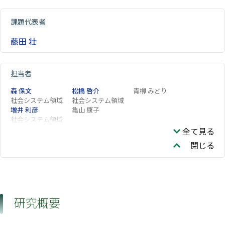
課題代表者
藤田 壮
担当者
森 保文
松橋 啓介
青柳 みどり
社会システム領域
社会システム領域
増井 利彦
亀山 康子
社会システム領域
全て見る
閉じる
研究概要