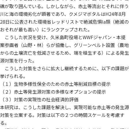
礁が取り囲んでいる。しかしながら、赤土等流出とそれに伴う
川と海の環境劣化が顕著であり、クメジマボタルはH24年8月
28日に公表された環境省レッドリストで絶滅危惧Ia類（絶滅の
おそれが最も高い）にランクアップされた。
こうした状況を受け、久米島町役場とWWFジャパン・本提
案参画者（山野・林）らが協働し、グリーンベルト設置（農地
からの土壌流亡を低減させるため、端を植生する）による発生
源対策を行った。
こうした対策をさらに拡大し継続するために、以下の課題が
挙げられる。
（１）生物多様性保全のための赤土等削減目標の提示
（２）赤土等発生源対策の多様なオプションの提示
（３）対策の実現性の社会経済的評価
本研究は、こうした課題を解決し、実現可能な赤土等の発生源
対策を立案する。対策は以下の２つの時間スケールを考慮す
る。