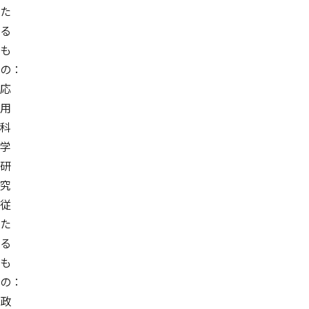
た
る
も
の：
応
用
科
学
研
究
従
た
る
も
の：
政