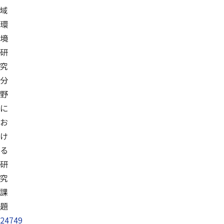
域
環
境
研
究
分
野
に
お
け
る
研
究
課
題
24749