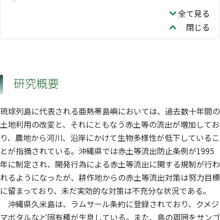
須賀 伸介
全て見る
閉じる
研究概要
琉球列島に代表される亜熱帯島嶼においては、過去数十年間の
土地利用の改変と、それにともなう赤土等の流出が増加してお
り、農地から河川、沿岸にかけて生物多様性が低下しているこ
とが指摘されている。沖縄県では赤土等流出防止条例が1995
年に制定され、開発行為による赤土等流出に関する規制が行わ
れるようになったが、耕作地からの赤土等流出対策は努力目標
に留まっており、未だ実効的な対策は不充分な状況である。
沖縄県久米島は、ラムサール条約に登録されており、クメジ
マボタルなど固有種が生息している。また、島の周囲をサンゴ