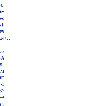
る
研
究
課
題
24750
:
環
境
計
測
研
究
分
野
に