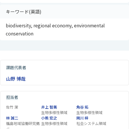
キーワード(英語)
biodiversity, regional economy, environmental
conservation
課題代表者
山野 博哉
担当者
佐竹 潔
井上 智美
角谷 拓
生物多様性領域
生物多様性領域
林 誠二
小熊 宏之
岡川 梓
福島地域協働研究拠
生物多様性領域
社会システム領域
点