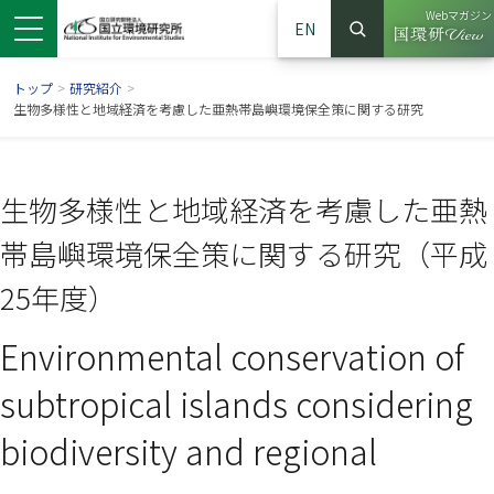
Webマガジン
EN
検索
（別ウイン
サイト内検索
トップ
>
研究紹介
>
生物多様性と地域経済を考慮した亜熱帯島嶼環境保全策に関する研究
生物多様性と地域経済を考慮した亜熱
帯島嶼環境保全策に関する研究（平成
25年度）
Environmental conservation of
ンドウで開きます）
ウインドウで開きます）
別ウインドウで開きます）
subtropical islands considering
biodiversity and regional