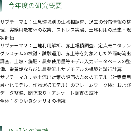
今年度の研究概要
サブテーマ１：生息環境別の生物相調査、過去の分布情報の整
理、実験用散布体の収集、ストレス実験、土地利用の歴史・現
状評価
サブテーマ２：土地利用解析、赤土堆積調査、定点モニタリン
グシステムの検討・試験運用、赤土等を対象とした降雨時流出
調査、土壌・施肥・農薬使用量等モデル入力データベースの整
備、栄養塩ならびに農薬流出サブモデルの構築と試行計算
サブテーマ３：赤土流出対策の評価のためのモデル（対策費用
最小化モデル、作物選択モデル）のフレームワーク検討および
データ整備、聞き取り・アンケート調査の設計
全体：なりゆきシナリオの構築
外部との連携