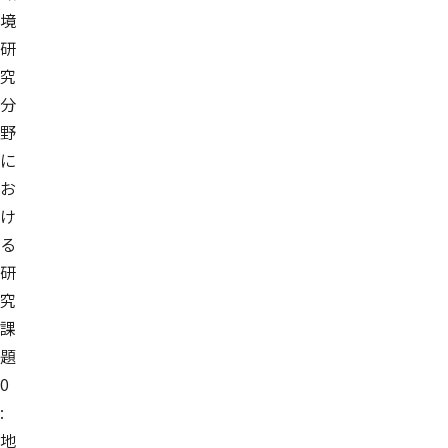
境
研
究
分
野
に
お
け
る
研
究
課
題
0
:
地