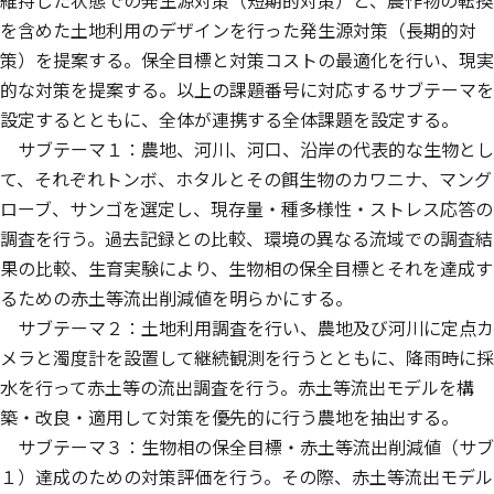
を含めた土地利用のデザインを行った発生源対策（長期的対
策）を提案する。保全目標と対策コストの最適化を行い、現実
的な対策を提案する。以上の課題番号に対応するサブテーマを
設定するとともに、全体が連携する全体課題を設定する。
サブテーマ１：農地、河川、河口、沿岸の代表的な生物とし
て、それぞれトンボ、ホタルとその餌生物のカワニナ、マング
ローブ、サンゴを選定し、現存量・種多様性・ストレス応答の
調査を行う。過去記録との比較、環境の異なる流域での調査結
果の比較、生育実験により、生物相の保全目標とそれを達成す
るための赤土等流出削減値を明らかにする。
サブテーマ２：土地利用調査を行い、農地及び河川に定点カ
メラと濁度計を設置して継続観測を行うとともに、降雨時に採
水を行って赤土等の流出調査を行う。赤土等流出モデルを構
築・改良・適用して対策を優先的に行う農地を抽出する。
サブテーマ３：生物相の保全目標・赤土等流出削減値（サブ
１）達成のための対策評価を行う。その際、赤土等流出モデル