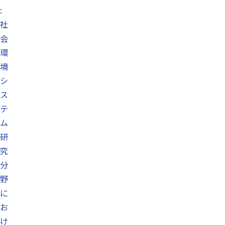
:
社
会
環
境
シ
ス
テ
ム
研
究
分
野
に
お
け