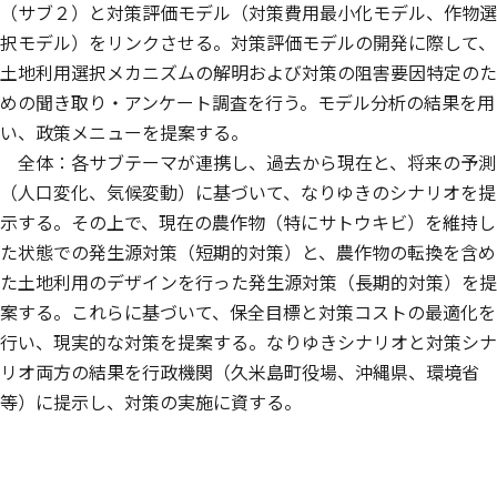
（サブ２）と対策評価モデル（対策費用最小化モデル、作物選
択モデル）をリンクさせる。対策評価モデルの開発に際して、
土地利用選択メカニズムの解明および対策の阻害要因特定のた
めの聞き取り・アンケート調査を行う。モデル分析の結果を用
い、政策メニューを提案する。
全体：各サブテーマが連携し、過去から現在と、将来の予測
（人口変化、気候変動）に基づいて、なりゆきのシナリオを提
示する。その上で、現在の農作物（特にサトウキビ）を維持し
た状態での発生源対策（短期的対策）と、農作物の転換を含め
た土地利用のデザインを行った発生源対策（長期的対策）を提
案する。これらに基づいて、保全目標と対策コストの最適化を
行い、現実的な対策を提案する。なりゆきシナリオと対策シナ
リオ両方の結果を行政機関（久米島町役場、沖縄県、環境省
等）に提示し、対策の実施に資する。