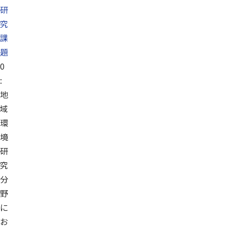
研
究
課
題
0
:
地
域
環
境
研
究
分
野
に
お