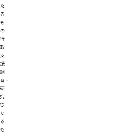
た
る
も
の：
行
政
支
援
調
査・
研
究
従
た
る
も