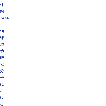
課
題
24745
:
地
球
環
境
研
究
分
野
に
お
け
る