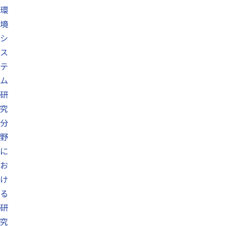
環
境
シ
ス
テ
ム
研
究
分
野
に
お
け
る
研
究