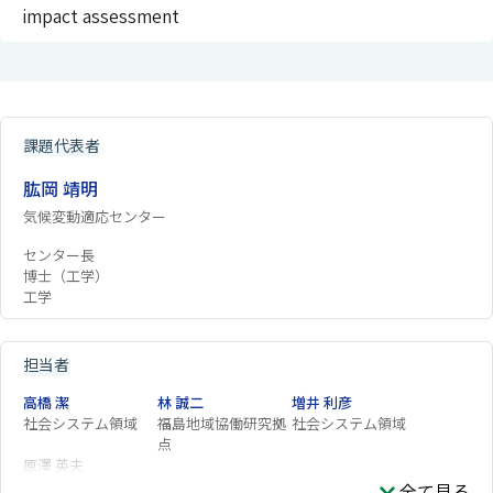
impact assessment
課題代表者
肱岡 靖明
気候変動適応センター
センター長
博士（工学）
工学
担当者
高橋 潔
林 誠二
増井 利彦
社会システム領域
福島地域協働研究拠
社会システム領域
点
原澤 英夫
全て見る