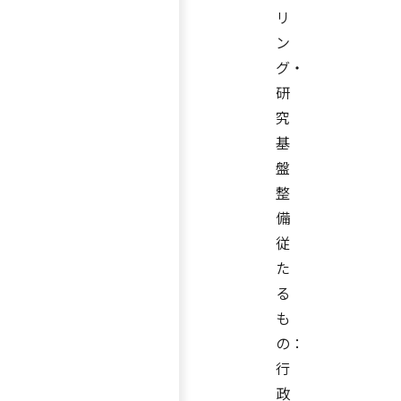
リ
ン
グ・
研
究
基
盤
整
備
従
た
る
も
の：
行
政