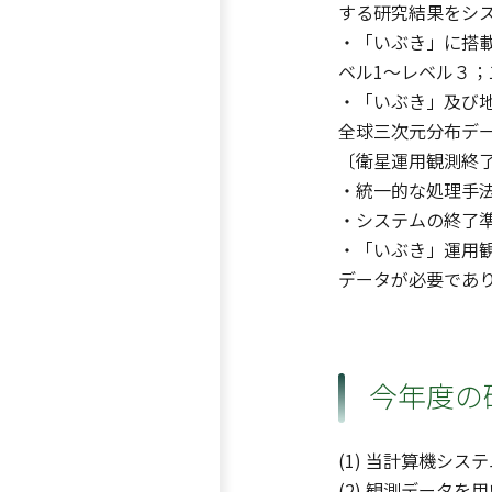
する研究結果をシ
・「いぶき」に搭載
ベル1〜レベル３
・「いぶき」及び
全球三次元分布デ
〔衛星運用観測終
・統一的な処理手法
・システムの終了
・「いぶき」運用
データが必要であ
今年度の
(1) 当計算機シ
(2) 観測データ