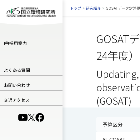
トップ
>
研究紹介
>
GOSATデータ定
GOSA
採用案内
24年度）
よくある質問
Updating,
observati
お問い合わせ
(GOSAT)
交通アクセス
（別ウインドウで開きます）
（別ウインドウで開きます）
（別ウインドウで開きます）
予算区分
AL GOSAT