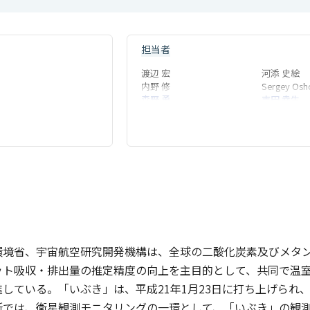
担当者
渡辺 宏
河添 史絵
内野 修
Sergey Osh
森野 勇
吉田 幸生
地球システム領域
地球システ
松永 恒雄
開 和生
地球システム領域
二宮 啓一郎
相川 茂信
環境省、宇宙航空研究開発機構は、全球の二酸化炭素及びメタ
ト吸収・排出量の推定精度の向上を主目的として、共同で温室
している。「いぶき」は、平成21年1月23日に打ち上げられ
所では、衛星観測モニタリングの一環として、「いぶき」の観