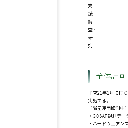
支
援
調
査・
研
究
全体計画
平成21年1月に打
実施する。
〔衛星運用観測中
・GOSAT観測デ
・ハードウェアシ