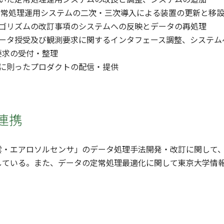
データ定常処理運用システムの二次・三次導入による装置の更新と移
アルゴリズムの改訂事項のシステムへの反映とデータの再処理
のデータ授受及び観測要求に関するインタフェース調整、システ
要求の受付・整理
シーに則ったプロダクトの配信・提供
連携
雲・エアロソルセンサ」のデータ処理手法開発・改訂に関して
している。また、データの定常処理最適化に関して東京大学情