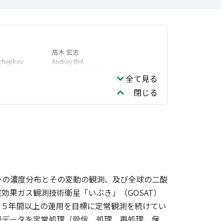
高木 宏志
chepkov
Andrey Bril
Shamil Maksyutov
全て見る
ム領域
横田 康弘
閉じる
網代 正孝
ンの濃度分布とその変動の観測、及び全球の二酸
効果ガス観測技術衛星「いぶき」（GOSAT）
、５年間以上の運用を目標に定常観測を続けてい
測データを定常処理（受信、処理、再処理、保