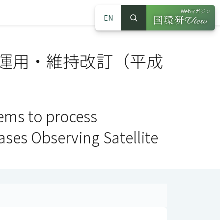
Webマガジン
EN
検索
（別ウインドウで
サイト内検索
の運用・維持改訂（平成
ems to process
ses Observing Satellite