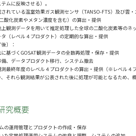
ステムに反映させる）。
されている温室効果ガス観測センサ（TANSO-FTS）及び
；二酸化炭素やメタン濃度を含む）の算出・提供
地上観測データを用いて推定処理した全球の二酸化炭素等のネ
ータ（レベル４プロダクト）の定期的な算出・提供
了後〕：
に基づくGOSAT観測データの全数再処理・保存・提供
準備、データプロダクト移行、システム撤去
観測最終年度のレベル４プロダクトの算出・提供（※レベル４
り、それら観測結果が公表された後に処理が可能となるため、
研究概要
ステムの運用管理とプロダクトの作成・保存
を用いた定常処理運用システムの改良と調整、システムの追加