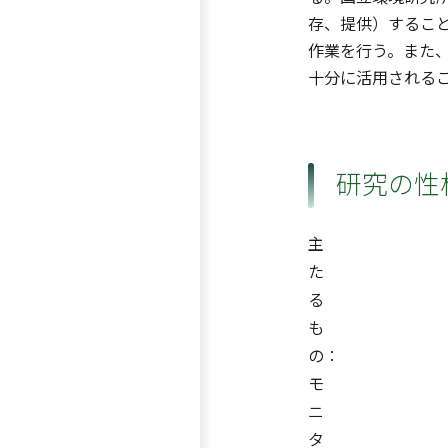
存、提供）するこ
作業を行う。また
十分に活用される
研究の性
主
た
る
も
の：
モ
ニ
タ