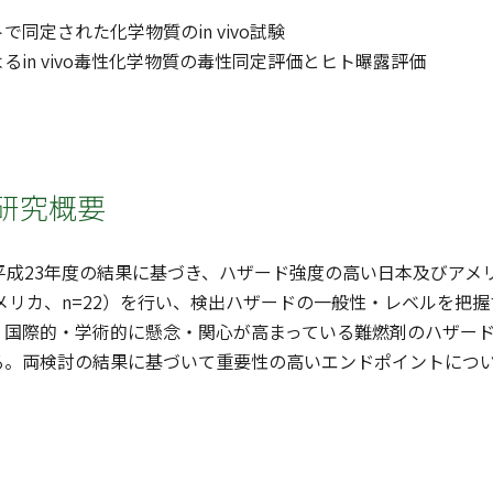
同定された化学物質のin vivo試験
るin vivo毒性化学物質の毒性同定評価とヒト曝露評価
研究概要
平成23年度の結果に基づき、ハザード強度の高い日本及びアメ
アメリカ、n=22）を行い、検出ハザードの一般性・レベルを
、国際的・学術的に懸念・関心が高まっている難燃剤のハザー
る。両検討の結果に基づいて重要性の高いエンドポイントにつ