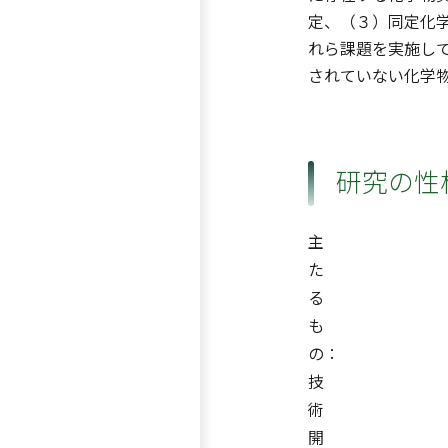
定、（３）同定化学
れら課題を実施し
されていない化学
研究の性
主
た
る
も
の：
技
術
開