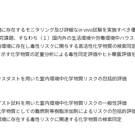
に存在するモニタリング及び詳細なin vivo試験を実施すべ
研究課題、すなわち（１）国内外の生活環境や労働環境中ハウス
環境に存在し毒性リスクに関与する高活性化学物質の検索同定、（
o毒性を示す化学物質の定量分析による毒性同定評価やヒト曝露評価
ウスダストを用いた室内環境中化学物質リスクの包括的評価
ダスト試料を用いた室内環境中化学物質リスクの一般性評価
化学物質としての難燃剤等樹脂添加剤によるリスクの包括的評
環境に存在する毒性リスクに関連する化学物質の検索同定