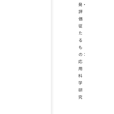
発・
評
価
従
た
る
も
の：
応
用
科
学
研
究