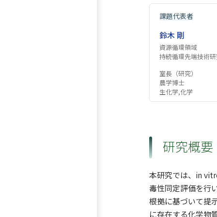
課題代表者
鈴木 剛
資源循環領域
持続循環先端技術研
室長（研究）
農学博士
生化学,化学
研究概要
本研究では、in v
毒性同定評価を行い
根拠に基づいて提
に存在する化学物