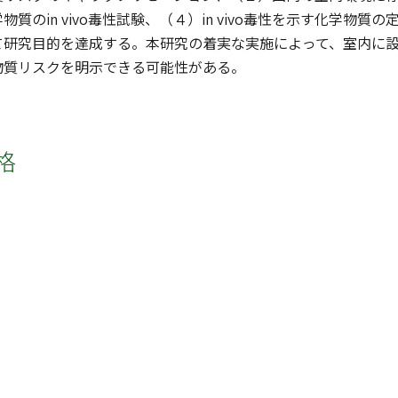
物質のin vivo毒性試験、（４）in vivo毒性を示す化学
て研究目的を達成する。本研究の着実な実施によって、室内に
物質リスクを明示できる可能性がある。
格