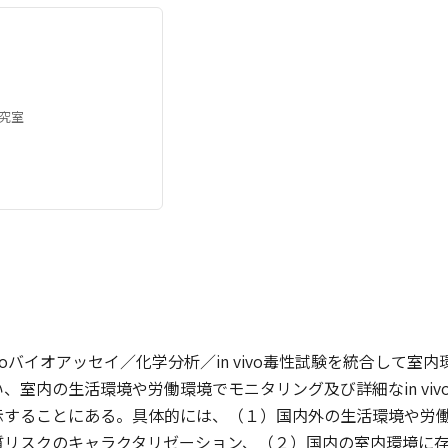
究室
itroバイオアッセイ／化学分析／in vivo毒性試験を統合し
、室内の生活環境や労働環境でモニタリング及び詳細なin vi
示することにある。具体的には、（１）国内外の生活環境や労
質リスクのキャラクタリゼーション、（２）国内の室内環境に