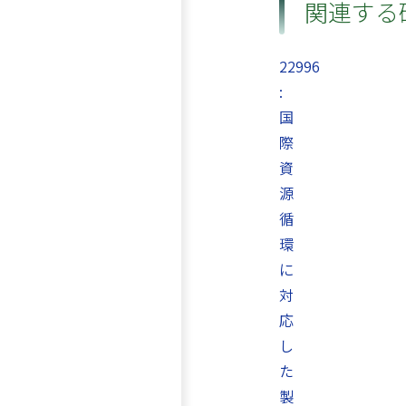
関連する
22996
:
国
際
資
源
循
環
に
対
応
し
た
製