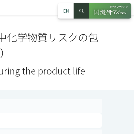
Webマガジン
EN
検索
（別ウインドウで
サイト内検索
中化学物質リスクの包
度）
ring the product life