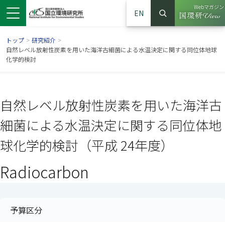
Webマガジン
EN
検索
（別ウイン
サイト内検索
トップ
>
研究紹介
>
自然レベル放射性炭素を用いた海洋古細菌による水温決定に関する同位体地球
化学的検討
自然レベル放射性炭素を用いた海洋古
細菌による水温決定に関する同位体地
球化学的検討（平成 24年度）
Radiocarbon
ンドウで開きます）
ウインドウで開きます）
別ウインドウで開きます）
予算区分