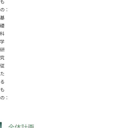
も
の：
基
礎
科
学
研
究
従
た
る
も
の：
全体計画