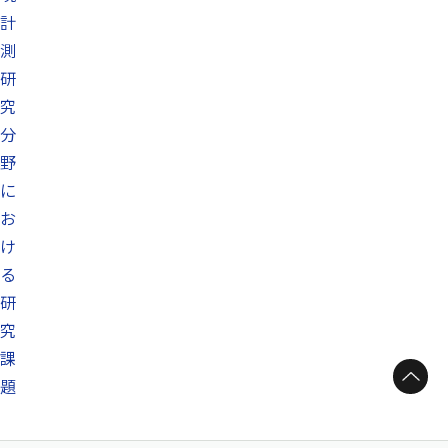
計
測
研
究
分
野
に
お
け
る
研
究
課
ページトップへ
題