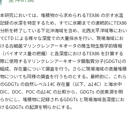
本研究においては、堆積物から求められるTEX86 の示す水温
記録の水深を特定するため、すでに氷期までの連続的にTEX86
分析を終了している下北沖海域を含め、北西太平洋域等におい
てCTD による様々な深度での大量採水を行い、現場海域にお
ける古細菌マリンクレンアーキオータの微生物生態学的情報
（バイオマス量の把握）と各深度におけるTEX86 を計算する
際に使用するマリンクレンアーキオータ膜脂質分子(GDGTs)の
組成、存在量について調査を行う。さらに現場海域の表層堆積
物についても同様の調査を行うものとする。最終的に、これら
のGDGTs の自然レベル14C 存在量（以下、Δ14C）と海水中
DIC、DOC、POC のΔ14C の比較から、GDGTs の炭素源を明
らかにし、堆積物に記録されるGDGTs と現場海域各深度にお
けるGDGTs の起源を明らかにする。