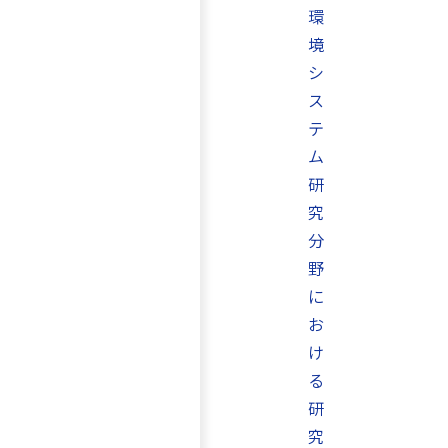
環
境
シ
ス
テ
ム
研
究
分
野
に
お
け
る
研
究