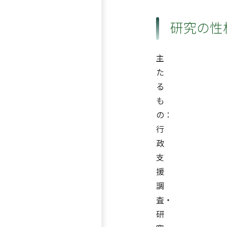
研究の性
主
た
る
も
の：
行
政
支
援
調
査・
研