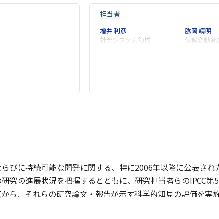
担当者
増井 利彦
肱岡 靖明
社会システム領域
気候変動適
らびに持続可能な開発に関する、特に2006年以降に公表さ
研究の進展状況を把握するとともに、研究担当者らのIPCC第5次
点から、それらの研究論文・報告が示す科学的知見の評価を実