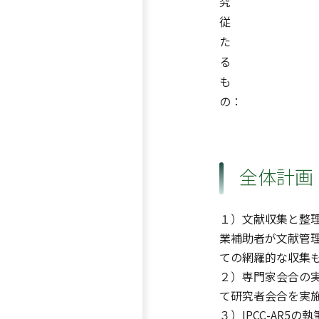
究
従
た
る
も
の：
全体計画
１）文献収集と整理
業補助者が文献管理
ての網羅的な収集
２）専門家会合の実
て研究者会合を実
３）IPCC-AR