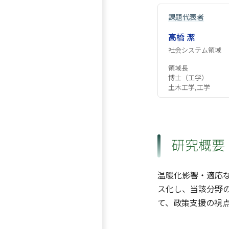
課題代表者
高橋 潔
社会システム領域
領域長
博士（工学）
土木工学,工学
研究概要
温暖化影響・適応な
ス化し、当該分野の
て、政策支援の視